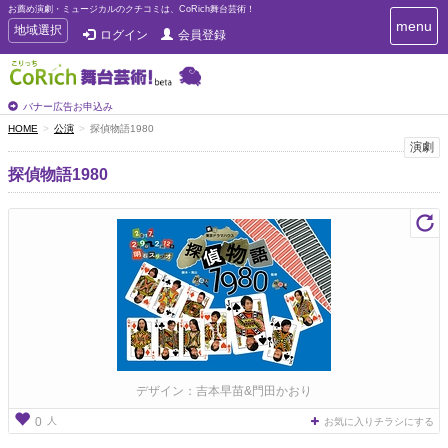
お薦め演劇・ミュージカルのクチコミは、CoRich舞台芸術！
T
menu
T
地域選択
ログイン
会員登録
o
o
g
g
g
g
l
l
バナー広告お申込み
e
e
HOME
公演
探偵物語1980
n
n
演劇
a
a
v
探偵物語1980
i
v
g
i
a
g
t
a
i
t
o
n
i
o
n
デザイン：吉本早苗&門田かおり
人
0
お気に入りチラシにする