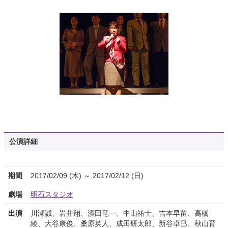
公演詳細
期間
2017/02/09 (木) ～ 2017/02/12 (日)
劇場
明石スタジオ
出演
川瀬誠、岩井翔、濱田竜一、中山祐士、吉本早苗、高橋
綾、大谷康俊、桑原英人、成田研太郎、新谷卓巳、秋山育