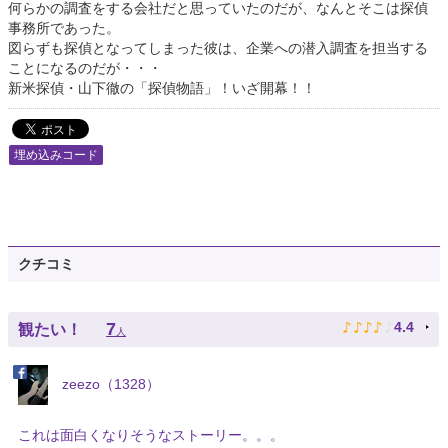
何らかの調査をする会社だと思っていたのだが、なんとそこは探偵
事務所であった。
図らずも探偵となってしまった彼は、企業への潜入調査を担当する
ことになるのだが・・・
新米探偵・山下徹の「探偵物語」！いざ開幕！！
埋め込みコード
クチコミ
♪
♪
♪
♪
♪
7
4.4
観たい！
人
zeezo（1328）
これは面白くなりそうなストーリー。。。