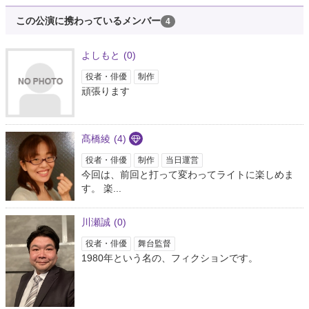
この公演に携わっているメンバー
4
よしもと
(0)
役者・俳優
制作
頑張ります
髙橋綾
(4)
役者・俳優
制作
当日運営
今回は、前回と打って変わってライトに楽しめま
す。 楽...
川瀬誠
(0)
役者・俳優
舞台監督
1980年という名の、フィクションです。