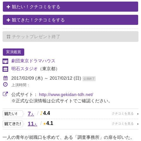
観たい！クチコミをする
観てきた！クチコミをする
チケットプレゼント終了
実演鑑賞
劇団東京ドラマハウス
明石スタジオ
（東京都）
2017/02/09 (木) ～ 2017/02/12 (日)
公演終了
上演時間：
公式サイト：
http://www.gekidan-tdh.net/
※正式な公演情報は公式サイトでご確認ください。
7
/
4.4
人
11
/
4.1
人
一人の青年が就職口を求めて、ある「調査事務所」の扉を叩いた。