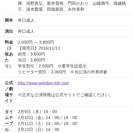
輝、浅野真弘、新井貴裕、門田かおり、山穂満弓、堀越桃
子、清水愛菜、田畑菜苗、永作美和
脚本
井口成人
演出
井口成人
料金
2,000円 ～ 3,800円
（1
【発売日】2016/11/13
枚あ
前売：3,500円
た
当日：3,800円
り）
学生割引：2,500円 ※要学生証提示
リピーター割引：2,000円 ※当公演の半券持参
公式
http://www.gekidan-tdh.net/
／劇
場サ
※正式な公演情報は公式サイトでご確認ください。
イト
タイ
2月9日（木）19：00
ムテ
2月10日（金）14：00／19：00
ーブ
2月11日（土）14：00／19：00
ル
2月12日（日）14：00