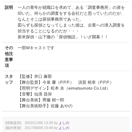
説明
一人の青年が就職口を求めて、ある「調査事務所」の扉を
叩いた。何らかの調査をする会社だと思っていたのだが、
なんとそこは探偵事務所であった。
図らずも探偵となってしまった彼は、企業への潜入調査を
担当することになるのだが・・・
新米探偵・山下徹の「探偵物語」！いざ開幕！！
その
一部Wキャストです
他注
意事
項
スタ
【監修】井口 麻那
ッフ
【舞台監督】今泉 馨（P.P.P.） 須賀 裕幸（P.P.P.）
【照明デザイン】松本 永（eimatsumoto Co.Ltd）
【音響】仙浪 昌弥
【舞台美術】齊藤 樹一郎
【舞台美術助手】佐藤 あやの
[情報提供] 2016/11/06 13:35 by
よしの
[最終更新] 2017/08/08 15:46 by
よしの