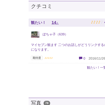
クチコミ
♪
♪
♪
♪
♪
14
観たい！
人
ぽちゃ子（639）
マイセブン観ます 二つのお話しがどうリンクする
になります。
♪♪♪♪♪
期待度
0
2016/11/26
観たい！一
写真
78