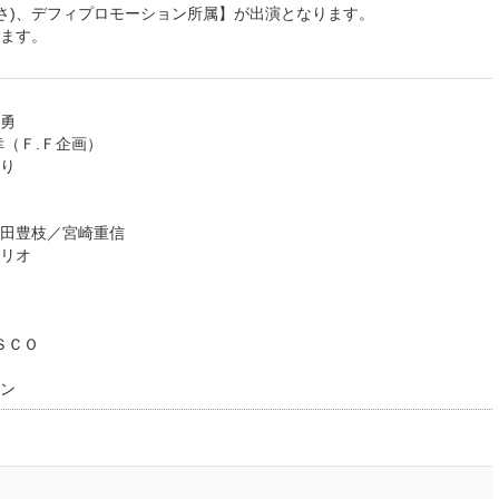
ばさ)、デフィプロモーション所属】が出演となります。
ます。
勇
幸（Ｆ.Ｆ企画）
り
田豊枝／宮崎重信
リオ
ＳＣＯ
ン