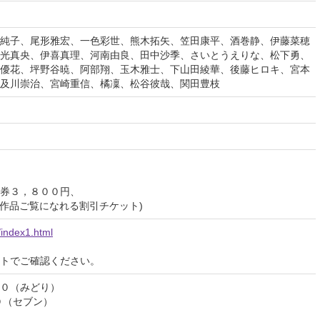
純子、尾形雅宏、一色彩世、熊木拓矢、笠田康平、酒巻静、伊藤菜穂
光真央、伊喜真理、河南由良、田中沙季、さいとうえりな、松下勇、
優花、坪野谷暁、阿部翔、玉木雅士、下山田綾華、後藤ヒロキ、宮本
及川崇治、宮崎重信、橘凜、松谷彼哉、関田豊枝
券３，８００円、
作品ご覧になれる割引チケット)
index1.html
イトでご確認ください。
０（みどり）
０（セブン）