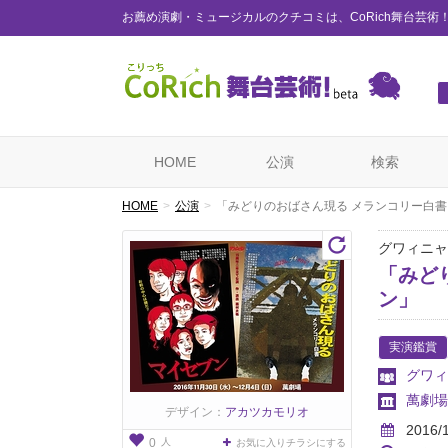
お薦め演劇・ミュージカルのクチコミは、CoRich舞台芸術
HOME
公演
検索
HOME
公演
「みどりのおばさん現る メランコリー白書
グワィニャ
「みど
ン」
実演鑑賞
グワィ
萬劇場
デザイン：
アカツカモリオ
2016/
人
0
お気に入りチラシにする