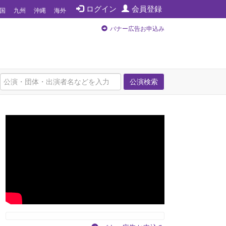
ログイン
会員登録
国
九州
沖縄
海外
バナー広告お申込み
公演検索