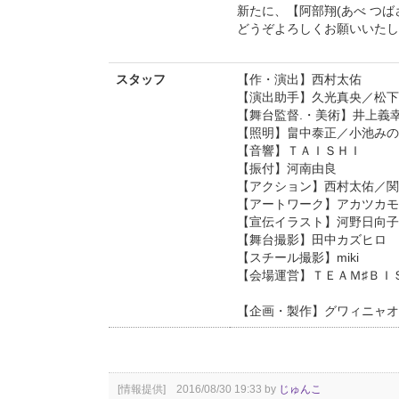
新たに、【阿部翔(あべ つ
どうぞよろしくお願いいたし
スタッフ
【作・演出】西村太佑
【演出助手】久光真央／松下
【舞台監督.・美術】井上義
【照明】畠中泰正／小池みの
【音響】ＴＡＩＳＨＩ
【振付】河南由良
【アクション】西村太佑／関
【アートワーク】アカツカモ
【宣伝イラスト】河野日向子
【舞台撮影】田中カズヒロ
【スチール撮影】miki
【会場運営】ＴＥＡＭ♯ＢＩ
【企画・製作】グワィニャオ
[情報提供] 2016/08/30 19:33 by
じゅんこ