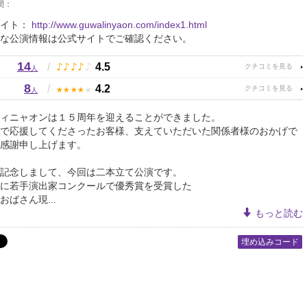
間：
サイト：
http://www.guwalinyaon.com/index1.html
な公演情報は公式サイトでご確認ください。
14
♪
♪
♪
♪
♪
/
4.5
人
8
★
★
★
★
★
/
4.2
人
ィニャオンは１５周年を迎えることができました。
で応援してくださったお客様、支えていただいた関係者様のおかげで
感謝申し上げます。
記念しまして、今回は二本立て公演です。
に若手演出家コンクールで優秀賞を受賞した
おばさん現...
もっと読む
埋め込みコード