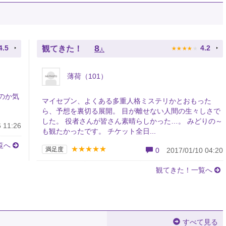
★
★
★
★
★
8
4.5
4.2
観てきた！
人
薄荷（101）
のか気
マイセブン、よくある多重人格ミステリかとおもった
ら、予想を裏切る展開。 目が離せない人間の生々しさで
した。 役者さんが皆さん素晴らしかった…。 みどりの～
 11:26
も観たかったです。 チケット全日...
覧へ
★★★★★
満足度
0
2017/01/10 04:20
観てきた！一覧へ
すべて見る