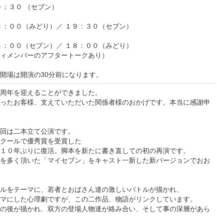
９：３０ （セブン）
６：００（みどり）／ １９：３０（セブン）
５：００（セブン）／ １８：００（みどり）
ィメンバーのアフタートークあり）
開場は開演の30分前になります。
周年を迎えることができました。
ったお客様、支えていただいた関係者様のおかげです。本当に感謝申
回は二本立て公演です。
クールで優秀賞を受賞した
１０年ぶりに復活。脚本を新たに書き直しての初の再演です。
を多く頂いた「マイセブン」をキャスト一新した新バージョンでおお
ルをテーマに、若者とおばさん達の激しいバトルが描かれ、
マにした心理劇ですが、この二作品、物語がリンクしています。
の後が描かれ、双方の登場人物達が絡み合い、そして事の深層があら