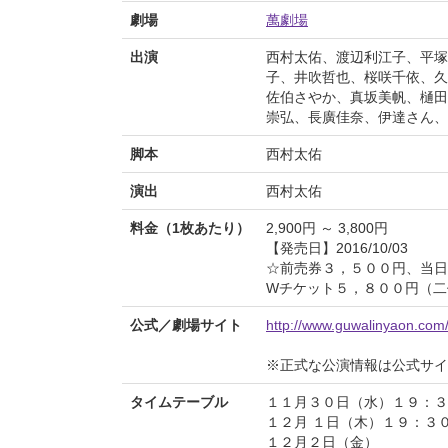
劇場
萬劇場
出演
西村太佑、渡辺利江子、平塚
子、井吹哲也、桜咲千依、久
佐伯さやか、真坂美帆、樋田
崇弘、長廣佳奈、伊達さん、
脚本
西村太佑
演出
西村太佑
料金（1枚あたり）
2,900円 ～ 3,800円
【発売日】2016/10/03
☆前売券３，５００円、当日
Wチケット５，８００円（二
公式／劇場サイト
http://www.guwalinyaon.com/
※正式な公演情報は公式サ
タイムテーブル
１１月３０日（水）１９：３
１２月 １日（木）１９：３
１２月２日（金）