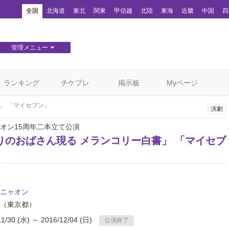
！
全国
北海道
東北
関東
甲信越
北陸
東海
近畿
中国
四
管理メニュー
団体WEBサイト管理
顧客管理
ランキング
チケプレ
掲示板
Myページ
」 「マイセブン」
演劇
オン15周年二本立て公演
りのおばさん現る メランコリー白書」 「マイセブ
ニャオン
（東京都）
11/30 (水) ～ 2016/12/04 (日)
公演終了