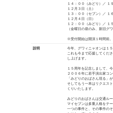
１４：００（みどり）／ １
１２月３日（土）
１３：００（セブン）／ １
１２月４日（日）
１２：００（みどり）／ １
（金曜日の昼のみ、新旧グワ
※受付開始は開演１時間前。
説明
今年、グワィニャオンは１５
これも今まで応援してくださ
し上げます。
１５周年を記念しまして、今
２００６年に若手演出家コン
「みどりのおばさん現る」が
そしてもう一本はリクエスト
くりいたします。
みどりのおばさんは交通ルー
マイセブンは多重人格をテー
一つの事件と、その事件のそ