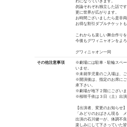
わになっていきます。
勿論それぞれ独立した話です
更に世界が広がります。
お時間ございましたら是非両
お得な割引ダブルチケットも
これからも楽しい舞台作りを
今後もグワィニャオンをよろ
グワィニャオン一同
その他注意事項
※劇場には駐車・駐輪スペー
いませ。
※未就学児童のご入場は、ご
※開演後は、指定のお席にご
承下さい。
※劇場が地下２階にございま
※桜咲千依は３日（土）出演
【出演者、変更のお知らせ】
「みどりのおばさん現る メ
出演の石川健一が、体調不良
楽しみにして下さっていた皆