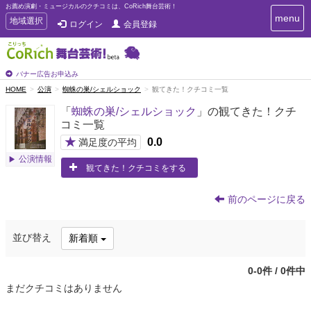
お薦め演劇・ミュージカルのクチコミは、CoRich舞台芸術！
T
menu
T
地域選択
ログイン
会員登録
o
o
g
g
g
g
l
l
バナー広告お申込み
e
e
HOME
公演
蜘蛛の巣/シェルショック
観てきた！クチコミ一覧
n
n
a
「
蜘蛛の巣/シェルショック
」の観てきた！クチ
a
v
コミ一覧
i
v
g
★
0.0
i
満足度の平均
a
g
公演情報
t
観てきた！クチコミをする
a
i
t
o
n
i
前のページに戻る
o
n
並び替え
新着順
0-0件 / 0件中
まだクチコミはありません