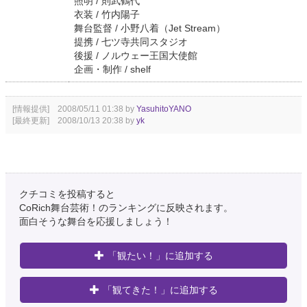
照明 / 則武鶴代
衣装 / 竹内陽子
舞台監督 / 小野八着（Jet Stream）
提携 / 七ツ寺共同スタジオ
後援 / ノルウェー王国大使館
企画・制作 / shelf
[情報提供] 2008/05/11 01:38 by
YasuhitoYANO
[最終更新] 2008/10/13 20:38 by
yk
クチコミを投稿すると
CoRich舞台芸術！のランキングに反映されます。
面白そうな舞台を応援しましょう！
「観たい！」に追加する
「観てきた！」に追加する