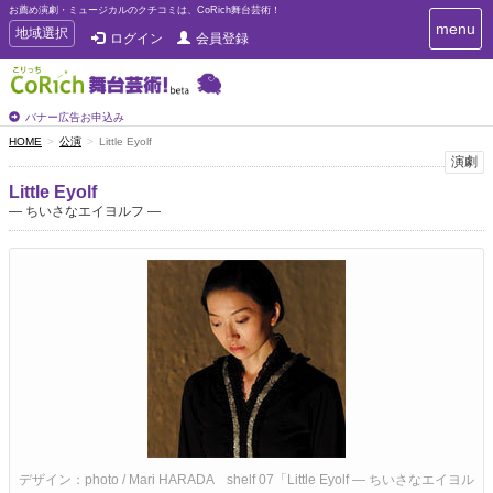
お薦め演劇・ミュージカルのクチコミは、CoRich舞台芸術！
T
menu
T
地域選択
ログイン
会員登録
o
o
g
g
g
g
l
l
バナー広告お申込み
e
e
HOME
公演
Little Eyolf
n
n
演劇
a
a
v
Little Eyolf
i
v
― ちいさなエイヨルフ ―
g
i
a
g
t
a
i
t
o
n
i
o
n
デザイン：photo / Mari HARADA shelf 07「Little Eyolf ― ちいさなエイヨル