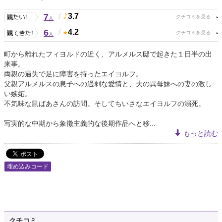
7
/
3.7
人
6
/
4.2
人
町から離れたフィヨルドの近く、アルメルス邸で起きた１日半の出
来事。
両親の過失で足に障害を持ったエイヨルフ。
父親アルメルスの息子への過剰な愛情と、夫の異母妹への妻の激し
い嫉妬。
不気味な鼠ばあさんの訪問。そしてちいさなエイヨルフの溺死。
写実的な中期から象徴主義的な後期作品へと移...
もっと読む
埋め込みコード
クチコミ