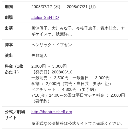
期間
2008/07/17 (木) ～ 2008/07/21 (月)
劇場
atelier SENTIO
出演
川渕優子、大川みな子、今枝千恵子、青木佳文、ナ
ギケイスケ、秋葉洋志
脚本
ヘンリック・イプセン
演出
矢野靖人
料金（1枚
2,000円 ～ 3,000円
あたり）
【発売日】2008/06/16
一般前売 ： 2,500円 一般当日 ： 3,000円
学割 ： 2,000円（前売・当日共、要学生証）
ペアチケット ： 4,800円 （要予約）
7/18(金）14:00～の回は平日マチネ料金 ： 2,000円
（要予約）
公式／劇場
http://theatre-shelf.org
サイト
※正式な公演情報は公式サイトでご確認ください。