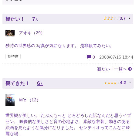
♪
♪
♪
♪
♪
7
3.7
観たい！
人
アオキ（29）
独特の世界感の 写真が気になります。 是非観てみたい。
期待度
0
2008/07/15 18:44
観たい！一覧へ
★
★
★
★
★
6
4.2
観てきた！
人
Ｍ'z （12）
世界観が美しい。 たぶんもっと どろどろした話なんだと思うイプ
セン。 映像的な美しさと音の心地よさ、素敵な衣装、動きのある
絵画を見たような気分になりました。 センティオってこんなに綺
麗な場...