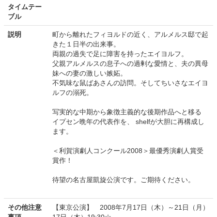
タイムテー
ブル
説明
町から離れたフィヨルドの近く、アルメルス邸で起
きた１日半の出来事。
両親の過失で足に障害を持ったエイヨルフ。
父親アルメルスの息子への過剰な愛情と、夫の異母
妹への妻の激しい嫉妬。
不気味な鼠ばあさんの訪問。そしてちいさなエイヨ
ルフの溺死。
写実的な中期から象徴主義的な後期作品へと移る
イプセン晩年の代表作を、 shelfが大胆に再構成し
ます。
＜利賀演劇人コンクール2008＞最優秀演劇人賞受
賞作！
待望の名古屋凱旋公演です。ご期待ください。
その他注意
【東京公演】 2008年7月17日（木）～21日（月）
事項
17日（木）19:30☆