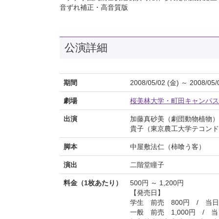
音ずれ補正・高音質版
公演詳細
期間
2008/05/02 (金) ～ 2008/05/
劇場
桜美林大学・町田キャンパス
出演
加藤真砂美（劇団動物植物）
貴子（東京農工大学テコンド
脚本
中屋敷法仁（柿喰う客）
演出
二階堂瞳子
料金（1枚あたり）
500円 ～ 1,200円
【発売日】
学生 前売 800円 / 当日 
一般 前売 1,000円 / 当