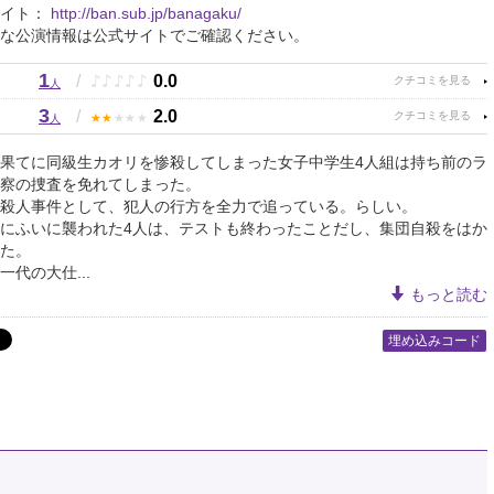
サイト：
http://ban.sub.jp/banagaku/
な公演情報は公式サイトでご確認ください。
1
♪
♪
♪
♪
♪
/
0.0
人
3
★
★
★
★
★
/
2.0
人
果てに同級生カオリを惨殺してしまった女子中学生4人組は持ち前のラ
察の捜査を免れてしまった。
殺人事件として、犯人の行方を全力で追っている。らしい。
にふいに襲われた4人は、テストも終わったことだし、集団自殺をはか
た。
一代の大仕...
もっと読む
埋め込みコード