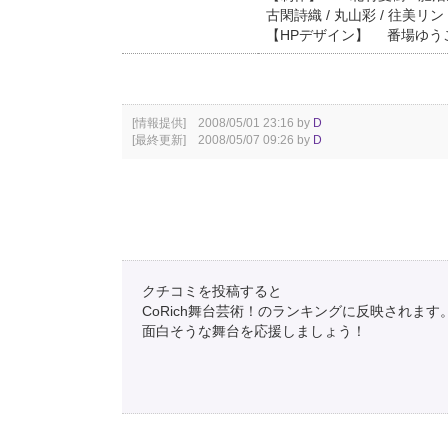
古閑詩織 / 丸山彩 / 往美リ
【HPデザイン】 番場ゆう
[情報提供] 2008/05/01 23:16 by
D
[最終更新] 2008/05/07 09:26 by
D
クチコミを投稿すると
CoRich舞台芸術！のランキングに反映されます
面白そうな舞台を応援しましょう！