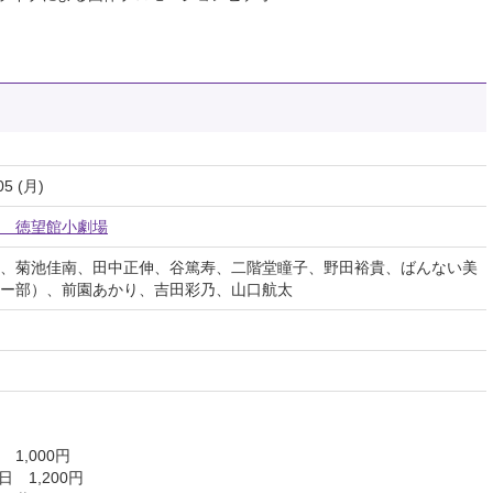
05 (月)
 徳望館小劇場
、菊池佳南、田中正伸、谷篤寿、二階堂瞳子、野田裕貴、ばんない美
ー部）、前園あかり、吉田彩乃、山口航太
1,000円
日 1,200円