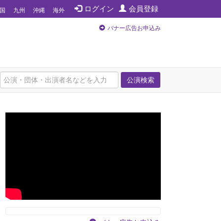
ログイン
会員登録
国
九州
沖縄
海外
バナー広告お申込み
公演検索