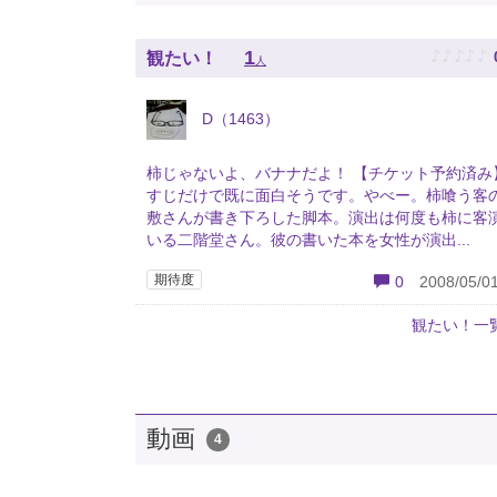
♪
♪
♪
♪
♪
1
観たい！
人
D（1463）
柿じゃないよ、バナナだよ！ 【チケット予約済み
すじだけで既に面白そうです。やべー。柿喰う客
敷さんが書き下ろした脚本。演出は何度も柿に客
いる二階堂さん。彼の書いた本を女性が演出...
期待度
0
2008/05/01
観たい！一
動画
4