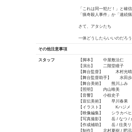
「これは同一犯だ！」と確信
「猟奇殺人事件」か「連続猟
さて、アタシたち
一体どうしたらいいのだろう
その他注意事項
スタッフ
【脚本】 中屋敷法仁
【演出】 二階堂瞳子
【舞台監督】 木村光晴
【舞台監督助手】 水田歩
【舞台美術】 熊川ふみ
【照明】 内山唯美
【音響】 小椋史子
【宣伝美術】 早川春果
【イラスト】 Kハジメ（
【映像編集】 シラカベヒ
【写真撮影】 岳 / なつ / か
【作成補助】 岳 / 往美
【制作】 北村夏樹 / 肥沼み