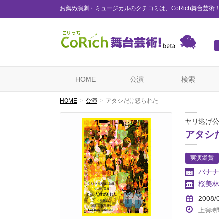
お薦め演劇・ミュージカルのクチコミは、CoRich舞台芸術
HOME
公演
検索
HOME
公演
アタシだけ怒られた
ヤリ逃げ公
アタシ
実演鑑賞
バナナ
桜美林
2008/
上演時