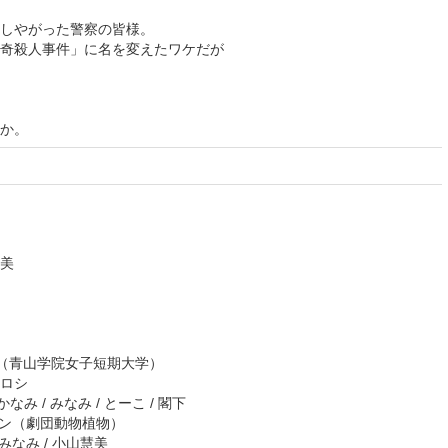
しやがった警察の皆様。
奇殺人事件」に名を変えたワケだが
か。
美
青山学院女子短期大学）
ロシ
なみ / みなみ / とーこ / 閣下
リン（劇団動物植物）
なみ / 小山慧美