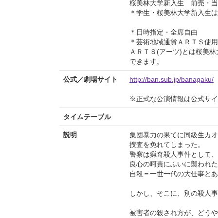
桜美林大学新入生 前売・当
＊学生・桜美林大学新入生は
＊日時指定・全席自由
＊芸術地域通貨ＡＲＴＳ使用
ＡＲＴＳ(アーツ)とは桜美
できます。
公式／劇場サイト
http://ban.sub.jp/banagaku/
※正式な公演情報は公式サ
タイムテーブル
説明
集団暴力の果てに同級生カオ
捜査を免れてしまった。
警察は猟奇殺人事件として、
良心の呵責にふいに襲われた
自殺＝一世一代の大仕事とあ
しかし、そこに、別の殺人事
被害者の殺され方が、どうや