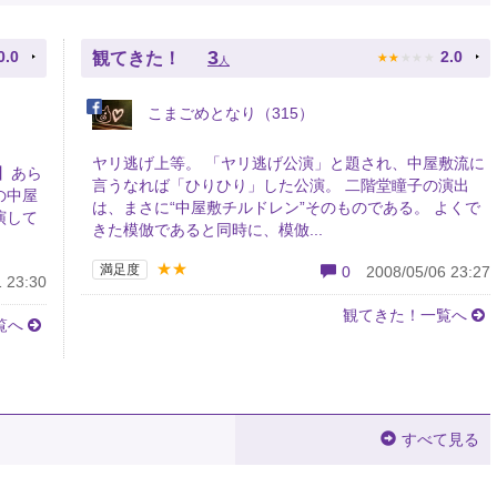
★
★
★
★
★
3
0.0
2.0
観てきた！
人
こまごめとなり（315）
ヤリ逃げ上等。 「ヤリ逃げ公演」と題され、中屋敷流に
】あら
言うなれば「ひりひり」した公演。 二階堂瞳子の演出
の中屋
は、まさに“中屋敷チルドレン”そのものである。 よくで
演して
きた模倣であると同時に、模倣...
★★
満足度
0
2008/05/06 23:27
 23:30
観てきた！一覧へ
覧へ
すべて見る