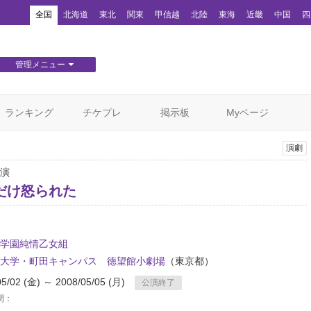
！
全国
北海道
東北
関東
甲信越
北陸
東海
近畿
中国
四
管理メニュー
団体WEBサイト管理
顧客管理
ランキング
チケプレ
掲示板
Myページ
演劇
演
だけ怒られた
学園純情乙女組
大学・町田キャンパス 徳望館小劇場
（東京都）
05/02 (金) ～ 2008/05/05 (月)
公演終了
間：