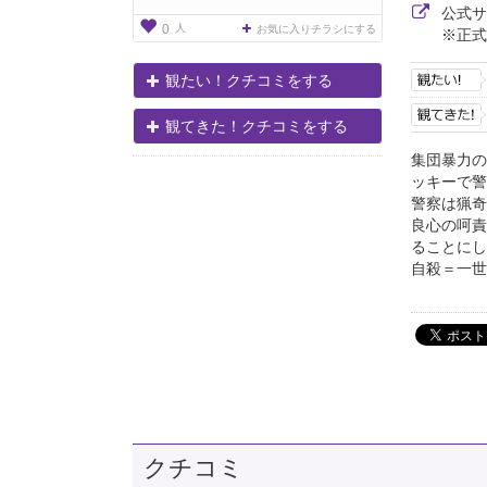
公式
人
0
お気に入りチラシにする
※正式
観たい！クチコミをする
観てきた！クチコミをする
集団暴力の
ッキーで警
警察は猟奇
良心の呵責
ることにし
自殺＝一世
クチコミ