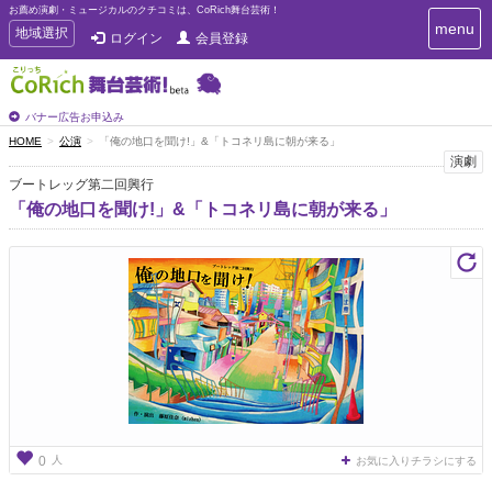
お薦め演劇・ミュージカルのクチコミは、CoRich舞台芸術！
T
menu
T
地域選択
ログイン
会員登録
o
o
g
g
g
g
l
l
バナー広告お申込み
e
e
HOME
公演
「俺の地口を聞け!」&「トコネリ島に朝が来る」
n
n
演劇
a
a
v
ブートレッグ第二回興行
i
v
「俺の地口を聞け!」&「トコネリ島に朝が来る」
g
i
a
g
t
a
i
t
o
n
i
o
n
人
0
お気に入りチラシにする