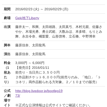
期間
2016/02/23 (火) ～ 2016/02/29 (月)
劇場
Geki地下Liberty
出演
藤井太一、和興、太田雄路、太田真弓、木村元親、佐藤さ
やか、木場光勇、勇士武範、大数みほ、本多晴、もりとみ
舞、永吉令奈、橘梨愛、山形啓将、立石脩、中野博幸
脚本
藤原佳奈、太田龍馬
演出
藤原佳奈、太田龍馬
料金
3,000円 ～ 6,000円
（1
【発売日】2016/01/11
枚あ
前売り・当日共に３,５００円
た
２作品割チケット６,０００円(前売りのみ。「地口」「ト
り）
コネリ」両作品観られる方対象。２／１０までの販売）
公式
http://blog.livedoor.jp/bootleg19
／劇
73/
場サ
イト
※正式な公演情報は公式サイトでご確認ください。