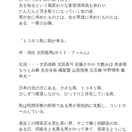
女を知るという風変わりな客室清掃員も加わり、
だんだんと浮き彫りになっていく女の姿。
男が女に求めたものとは。女が男達に求めたものとは。
ある、一夜のお噺。
『トコネリ島に朝が来る』
作・演出 太田龍馬(ホイド・フィルム)
出演・・・太田雄路 太田真弓 佐藤さやか 大数みほ 本多晴
もりとみ舞 永吉令奈 橘梨愛 山形啓将 立石脩 中野博幸 藤
井太一
日本の北の方にある、小さな島、トコネリ島。
少しずつ衰退しながら、ひっそりと存在している島。
島は民間宗教の幹部である男が実効的に支配し、コントロ
ールしている。
港近くの喫茶店を営む若い男、そこで働く幼馴染の女。
ある日、同級生と名乗る男がやって来て、居座るようにな