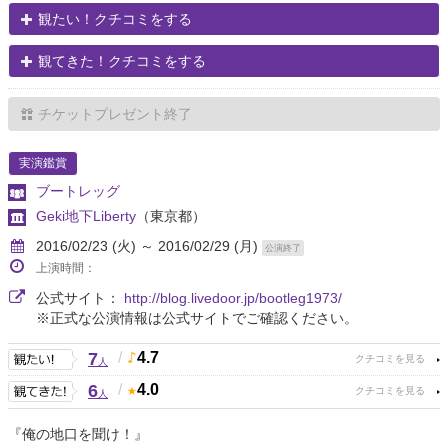
観たい！クチコミをする
観てきた！クチコミをする
チケットプレゼント終了
実演鑑賞
ブートレッグ
Geki地下Liberty
（東京都）
2016/02/23 (火) ～ 2016/02/29 (月)
公演終了
上演時間：
公式サイト：
http://blog.livedoor.jp/bootleg1973/
※正式な公演情報は公式サイトでご確認ください。
7
/
4.7
人
6
/
4.0
人
『俺の地口を聞け！』