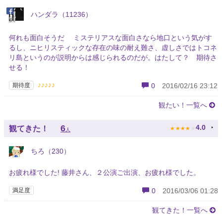
ハンダラ（11236）
何れも面白そうだ ミステリアスな面白さなら地口という気がす
るし、ニヒリスティックな存在の味の耐え難さ、虚しさではトコネ
リ島というのが説明からは感じられるのだが。はたして？ 期待さ
せる！
♪♪♪♪♪
期待度
0
2016/02/16 23:12
観たい！一覧へ
★
★
★
★
★
6
4.0
観てきた！
人
ちろ（230）
お疲れ様でした! 藤井さん、２公演ご出演、お疲れ様でした。
満足度
0
2016/03/06 01:28
観てきた！一覧へ