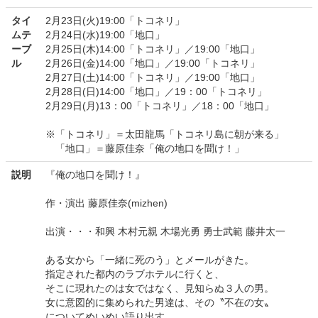
タイ
2月23日(火)19:00「トコネリ」
ムテ
2月24日(水)19:00「地口」
ーブ
2月25日(木)14:00「トコネリ」／19:00「地口」
ル
2月26日(金)14:00「地口」／19:00「トコネリ」
2月27日(土)14:00「トコネリ」／19:00「地口」
2月28日(日)14:00「地口」／19：00「トコネリ」
2月29日(月)13：00「トコネリ」／18：00「地口」
※「トコネリ」＝太田龍馬「トコネリ島に朝が来る」
「地口」＝藤原佳奈「俺の地口を聞け！」
説明
『俺の地口を聞け！』
作・演出 藤原佳奈(mizhen)
出演・・・和興 木村元親 木場光勇 勇士武範 藤井太一
ある女から「一緒に死のう」とメールがきた。
指定された都内のラブホテルに行くと、
そこに現れたのは女ではなく、見知らぬ３人の男。
女に意図的に集められた男達は、その〝不在の女〟
についてめいめい語り出す。