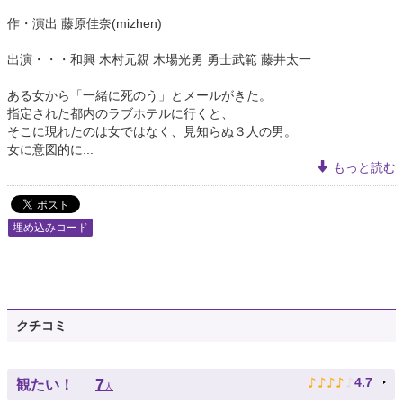
作・演出 藤原佳奈(mizhen)
出演・・・和興 木村元親 木場光勇 勇士武範 藤井太一
ある女から「一緒に死のう」とメールがきた。
指定された都内のラブホテルに行くと、
そこに現れたのは女ではなく、見知らぬ３人の男。
女に意図的に...
もっと読む
埋め込みコード
クチコミ
♪
♪
♪
♪
♪
7
4.7
観たい！
人