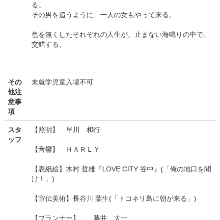
る。
その男を追うように、一人の女もやって来る。
色を無くしたそれぞれの人生が、止まない海鳴りの中で、
交錯する。
その
未就学児童入場不可
他注
意事
項
スタ
【照明】 早川 和行
ッフ
【音響】 ＨＡＲＬＹ
【表紙絵】木村 哲雄『LOVE CITY 谷中』(「俺の地口を聞
け！」)
【宣伝美術】長谷川 葉生(「トコネリ島に朝が来る」)
【プランナー】 藤井 太一