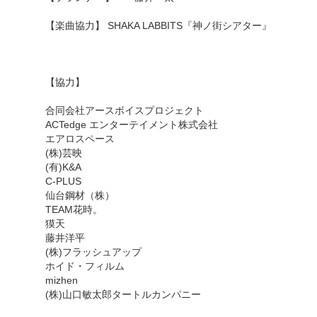
【楽曲協力】 SHAKA LABBITS『神ノ街シアター』
【協力】
合同会社アースボイスプロジェクト
ACTedge エンターテイメント株式会社
エアロスペース
(株)芸映
(有)K&A
C-PLUS
仙台鋼材（株）
TEAM花時。
獏天
藤井洋平
(株)フラッシュアップ
ホイド・フィルム
mizhen
(株)山口敏太郎タートルカンパニー