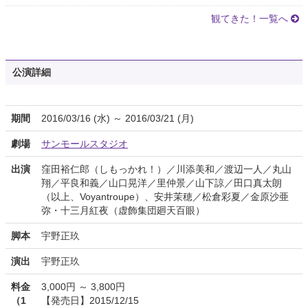
観てきた！一覧へ
公演詳細
期間
2016/03/16 (水) ～ 2016/03/21 (月)
劇場
サンモールスタジオ
出演
窪田裕仁郎（しもっかれ！）／川添美和／渡辺一人／丸山
翔／平良和義／山口晃洋／里仲景／山下諒／田口真太朗
（以上、Voyantroupe）、安井茉穂／松倉彩夏／金原沙亜
弥・十三月紅夜（虚飾集団廻天百眼）
脚本
宇野正玖
演出
宇野正玖
料金
3,000円 ～ 3,800円
（1
【発売日】2015/12/15