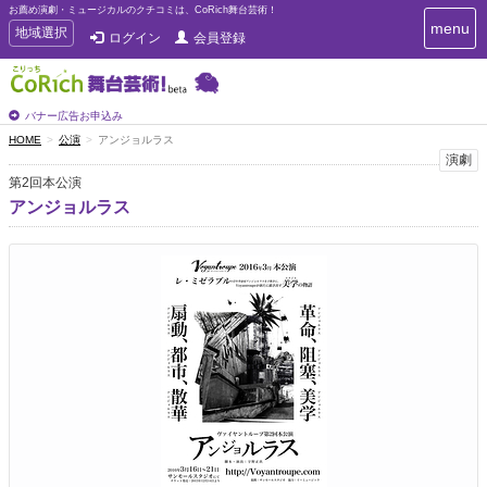
お薦め演劇・ミュージカルのクチコミは、CoRich舞台芸術！
T
menu
T
地域選択
ログイン
会員登録
o
o
g
g
g
g
l
l
バナー広告お申込み
e
e
HOME
公演
アンジョルラス
n
n
演劇
a
a
v
第2回本公演
i
v
アンジョルラス
g
i
a
g
t
a
i
t
o
n
i
o
n