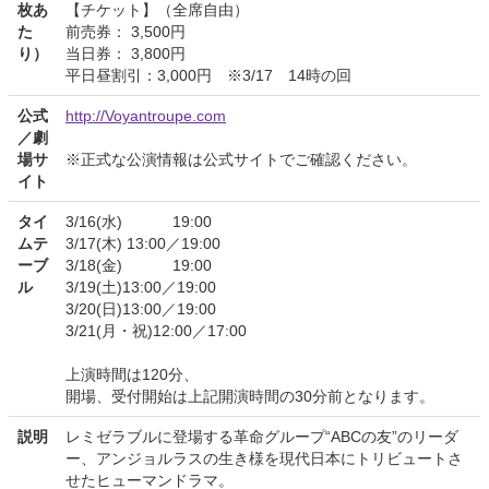
枚あ
【チケット】（全席自由）
た
前売券： 3,500円
り）
当日券： 3,800円
平日昼割引：3,000円 ※3/17 14時の回
公式
http://Voyantroupe.com
／劇
場サ
※正式な公演情報は公式サイトでご確認ください。
イト
タイ
3/16(水) 19:00
ムテ
3/17(木) 13:00／19:00
ーブ
3/18(金) 19:00
ル
3/19(土)13:00／19:00
3/20(日)13:00／19:00
3/21(月・祝)12:00／17:00
上演時間は120分、
開場、受付開始は上記開演時間の30分前となります。
説明
レミゼラブルに登場する革命グループ“ABCの友”のリーダ
ー、アンジョルラスの生き様を現代日本にトリビュートさ
せたヒューマンドラマ。