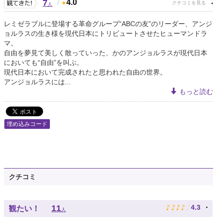
7
/
4.0
人
レミゼラブルに登場する革命グループ“ABCの友”のリーダー、アンジ
ョルラスの生き様を現代日本にトリビュートさせたヒューマンドラ
マ。
自由を夢見て美しく散っていった、かのアンジョルラスが現代日本
においても“自由”を叫ぶ。
現代日本において完成されたと思われた自由の世界。
アンジョルラスには...
もっと読む
埋め込みコード
クチコミ
♪
♪
♪
♪
♪
11
4.3
観たい！
人