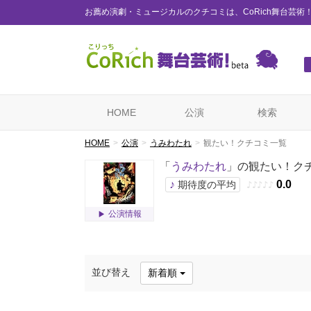
お薦め演劇・ミュージカルのクチコミは、CoRich舞台芸術
HOME
公演
検索
HOME
公演
うみわたれ
観たい！クチコミ一覧
「
うみわたれ
」の観たい！ク
♪
0.0
期待度の平均
♪
♪
♪
♪
♪
公演情報
並び替え
新着順