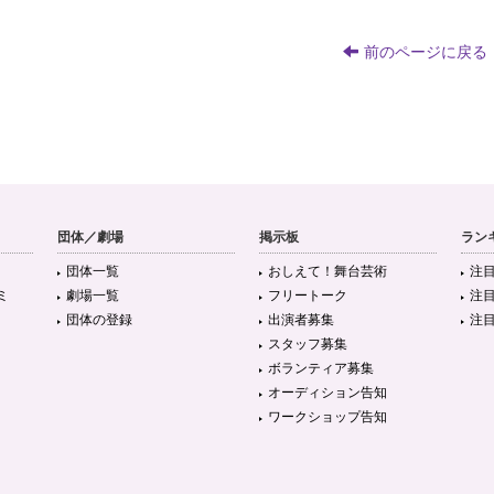
前のページに戻る
団体／劇場
掲示板
ラン
団体一覧
おしえて！舞台芸術
注
ミ
劇場一覧
フリートーク
注
団体の登録
出演者募集
注
スタッフ募集
ボランティア募集
オーディション告知
ワークショップ告知