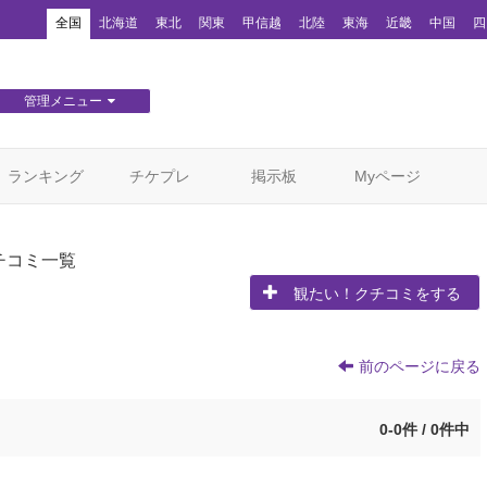
！
全国
北海道
東北
関東
甲信越
北陸
東海
近畿
中国
四
管理メニュー
団体WEBサイト管理
顧客管理
ランキング
チケプレ
掲示板
Myページ
チコミ一覧
観たい！クチコミをする
前のページに戻る
0-0件 / 0件中