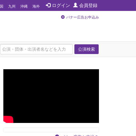
ログイン
会員登録
国
九州
沖縄
海外
バナー広告お申込み
公演検索