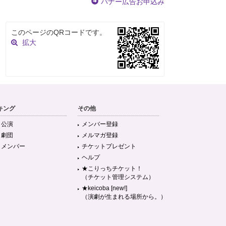
バナー広告お申込み
このページのQRコードです。
拡大
キング
その他
目公演
メンバー登録
目劇団
メルマガ登録
目メンバー
チケットプレゼント
ヘルプ
★こりっちチケット！
（チケット管理システム）
★keicoba [new!]
（演劇が生まれる場所から。）