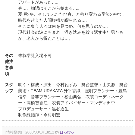
アパートがあった…。
春…、物語はそこから始まる…。
夏·秋·冬、そしてふたたび春、と移り変わる季節の中で、
時代を超えた人間模様が綴られる…。
そこに集う人々は何を見つめ、何を思うのか…。
現代社会の波にもまれ、浮き沈みを繰り返す中年男たち
が、老人から得たことは…。
その
未就学児入場不可
他注
意事
項
スタ
咲く・構成・演出：今村ねずみ 舞台監督：山矢源 舞台
ッフ
美術：TEAM URAKATA 升平香織 照明プランナー：豊島
信幸 音響プランナー：松山典弘 衣装コーディネータ
ー：高橋智香江 衣装アドバイザー：マンディ田中
プロデューサー：黒谷通生
制作総指揮：今村明宏
[情報提供] 2008/03/14 18:12 by
はっぴぃ