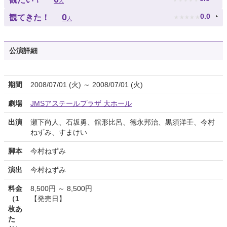
人
★
★
★
★
★
0
0.0
観てきた！
人
公演詳細
期間
2008/07/01 (火) ～ 2008/07/01 (火)
劇場
JMSアステールプラザ 大ホール
出演
瀬下尚人、石坂勇、舘形比呂、徳永邦治、黒須洋壬、今村
ねずみ、すまけい
脚本
今村ねずみ
演出
今村ねずみ
料金
8,500円 ～ 8,500円
（1
【発売日】
枚あ
た