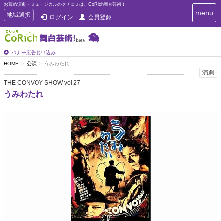
お薦め演劇・ミュージカルのクチコミは、CoRich舞台芸術！
T
menu
T
地域選択
ログイン
会員登録
o
o
g
g
g
g
l
l
バナー広告お申込み
e
e
HOME
公演
うみわたれ
n
n
演劇
a
a
v
THE CONVOY SHOW vol.27
i
v
うみわたれ
g
i
a
g
t
a
i
t
o
n
i
o
n