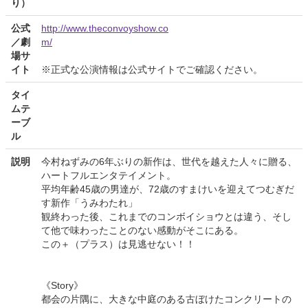
り）
公式
http://www.theconvoyshow.co
／劇
m/
場サ
イト
※正式な公演情報は公式サイトでご確認ください。
タイ
ムテ
ーブ
ル
説明
今村ねずみの6年ぶりの新作は、世代を越えた人々に贈る、
ハートフルエンタテイメント。
平均年齢45歳の男達が、72歳のすまけいを迎えてつむぎだ
す新作「うみわたれ」
観終わった後、これまでのコンボイショウとは違う、そし
て他で味わったことのない感動がそこにある。
この＋（プラス）は見逃せない！！
《Story》
都会の片隅に、大きな中庭のある古ぼけたコンクリートの