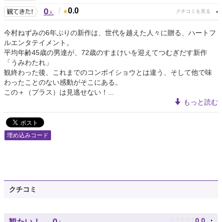
0
/
0.0
人
今村ねずみの6年ぶりの新作は、世代を越えた人々に贈る、ハートフ
ルエンタテイメント。
平均年齢45歳の男達が、72歳のすまけいを迎えてつむぎだす新作
「うみわたれ」
観終わった後、これまでのコンボイショウとは違う、そして他で味
わったことのない感動がそこにある。
この＋（プラス）は見逃せない！...
もっと読む
埋め込みコード
クチコミ
♪
♪
♪
♪
♪
0
0.0
観たい！