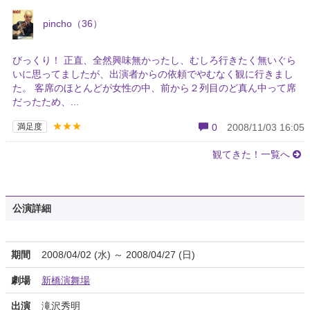
pincho（36）
びっくり！ 正直、全然興味無かったし、むしろ行きたく無いぐら
いに思ってましたが、出演者からの依頼でやむなく観に行きまし
た。 客席のほとんどが女性の中、前から２列目のど真ん中って席
だったため、...
★★★
満足度
0
2008/11/03 16:05
観てきた！一覧へ
公演詳細
期間
2008/04/02 (水) ～ 2008/04/27 (日)
劇場
新橋演舞場
出演
滝沢秀明