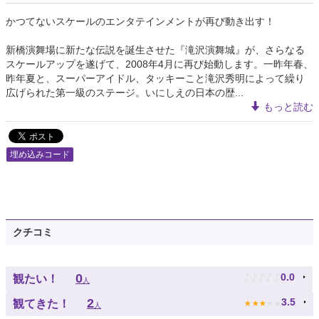
かつてないスケールのエンタテインメントが再び動き出す！
新橋演舞場に新たな伝説を誕生させた『滝沢演舞城』が、さらなる
スケールアップを遂げて、2008年4月に再び始動します。一昨年春、
昨年夏と、スーパーアイドル、タッキーこと滝沢秀明によって繰り
広げられた第一級のステージ。いにしえの日本の歴...
もっと読む
埋め込みコード
クチコミ
♪
♪
♪
♪
♪
0
0.0
観たい！
人
★
★
★
★
★
2
3.5
観てきた！
人