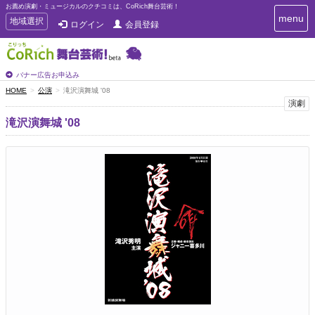
お薦め演劇・ミュージカルのクチコミは、CoRich舞台芸術！
T
menu
T
地域選択
ログイン
会員登録
o
o
g
g
g
g
l
l
バナー広告お申込み
e
e
HOME
公演
滝沢演舞城 '08
n
n
演劇
a
a
v
滝沢演舞城 '08
i
v
g
i
a
g
t
a
i
t
o
n
i
o
n