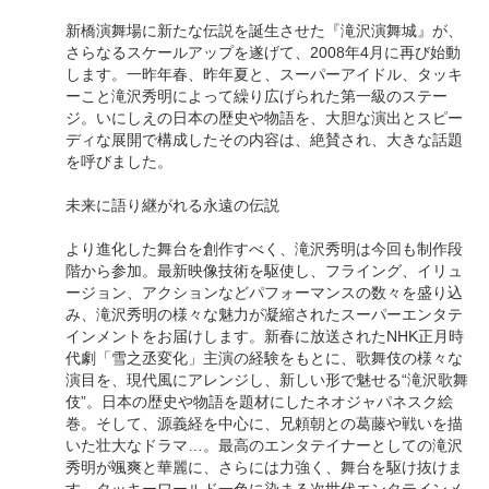
新橋演舞場に新たな伝説を誕生させた『滝沢演舞城』が、
さらなるスケールアップを遂げて、2008年4月に再び始動
します。一昨年春、昨年夏と、スーパーアイドル、タッキ
ーこと滝沢秀明によって繰り広げられた第一級のステー
ジ。いにしえの日本の歴史や物語を、大胆な演出とスピー
ディな展開で構成したその内容は、絶賛され、大きな話題
を呼びました。
未来に語り継がれる永遠の伝説
より進化した舞台を創作すべく、滝沢秀明は今回も制作段
階から参加。最新映像技術を駆使し、フライング、イリュ
ージョン、アクションなどパフォーマンスの数々を盛り込
み、滝沢秀明の様々な魅力が凝縮されたスーパーエンタテ
インメントをお届けします。新春に放送されたNHK正月時
代劇「雪之丞変化」主演の経験をもとに、歌舞伎の様々な
演目を、現代風にアレンジし、新しい形で魅せる“滝沢歌舞
伎”。日本の歴史や物語を題材にしたネオジャパネスク絵
巻。そして、源義経を中心に、兄頼朝との葛藤や戦いを描
いた壮大なドラマ…。最高のエンタテイナーとしての滝沢
秀明が颯爽と華麗に、さらには力強く、舞台を駆け抜けま