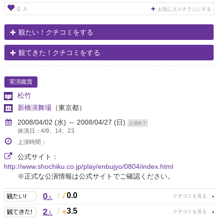
人
0
お気に入りチラシにする
観たい！クチコミをする
観てきた！クチコミをする
実演鑑賞
松竹
新橋演舞場
（東京都）
2008/04/02 (水) ～ 2008/04/27 (日)
公演終了
休演日：4/9、14、23
上演時間：
公式サイト：
http://www.shochiku.co.jp/play/enbujyo/0804/index.html
※正式な公演情報は公式サイトでご確認ください。
0
/
0.0
人
2
/
3.5
人