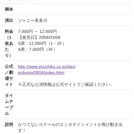
脚本
演出
ジャニー喜多川
料金
7,000円 ～ 12,000円
（1
【発売日】2008/03/08
枚あ
S席：12,000円（1・2F）
た
A席：7,000円（3F）
り）
公式
http://www.shochiku.co.jp/play/
／劇
enbujyo/0804/index.html
場サ
イト
※正式な公演情報は公式サイトでご確認ください。
タイ
ムテ
ーブ
ル
説明
かつてないスケールのエンタテインメントが再び動き出
す！