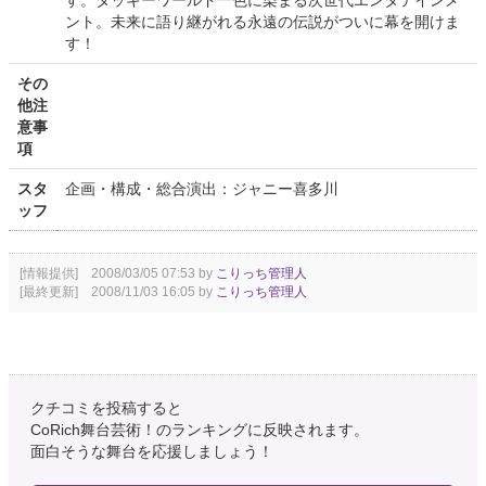
す。タッキーワールド一色に染まる次世代エンタテインメ
ント。未来に語り継がれる永遠の伝説がついに幕を開けま
す！
その
他注
意事
項
スタ
企画・構成・総合演出：ジャニー喜多川
ッフ
[情報提供] 2008/03/05 07:53 by
こりっち管理人
[最終更新] 2008/11/03 16:05 by
こりっち管理人
クチコミを投稿すると
CoRich舞台芸術！のランキングに反映されます。
面白そうな舞台を応援しましょう！