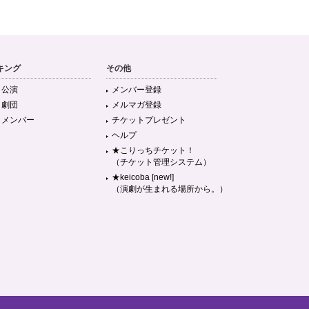
キング
その他
目公演
メンバー登録
目劇団
メルマガ登録
目メンバー
チケットプレゼント
ヘルプ
★こりっちチケット！
（チケット管理システム）
★keicoba [new!]
（演劇が生まれる場所から。）