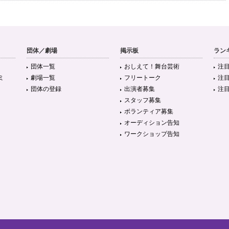
団体／劇場
掲示板
ラン
団体一覧
おしえて！舞台芸術
注
ミ
劇場一覧
フリートーク
注
団体の登録
出演者募集
注
スタッフ募集
ボランティア募集
オーディション告知
ワークショップ告知