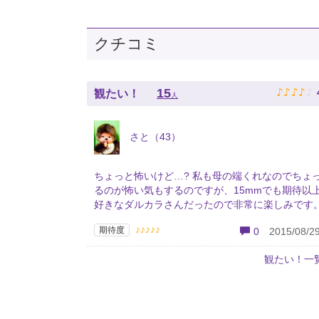
クチコミ
♪
♪
♪
♪
♪
15
観たい！
人
さと（43）
ちょっと怖いけど…? 私も母の端くれなのでちょ
るのが怖い気もするのですが、15mmでも期待以
好きなダルカラさんだったので非常に楽しみです
♪♪♪♪♪
期待度
0
2015/08/29
観たい！一