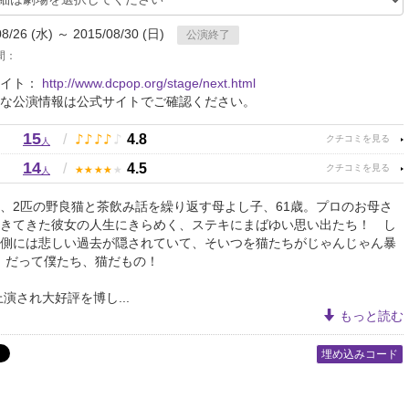
08/26 (水) ～ 2015/08/30 (日)
公演終了
間：
サイト：
http://www.dcpop.org/stage/next.html
な公演情報は公式サイトでご確認ください。
15
♪
♪
♪
♪
♪
/
4.8
人
14
★
★
★
★
★
/
4.5
人
、2匹の野良猫と茶飲み話を繰り返す母よし子、61歳。プロのお母さ
きてきた彼女の人生にきらめく、ステキにまばゆい思い出たち！ し
側には悲しい過去が隠されていて、そいつを猫たちがじゃんじゃん暴
。だって僕たち、猫だもの！
上演され大好評を博し...
もっと読む
埋め込みコード