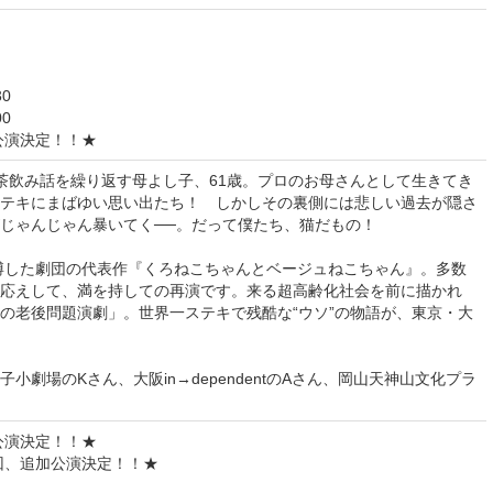
30
00
追加公演決定！！★
茶飲み話を繰り返す母よし子、61歳。プロのお母さんとして生きてき
テキにまばゆい思い出たち！ しかしその裏側には悲しい過去が隠さ
じゃんじゃん暴いてく──。だって僕たち、猫だもの！
を博した劇団の代表作『くろねこちゃんとベージュねこちゃん』。多数
応えして、満を持しての再演です。来る超高齢化社会を前に描かれ
の老後問題演劇」。世界一ステキで残酷な“ウソ”の物語が、東京・大
。
小劇場のKさん、大阪in→dependentのAさん、岡山天神山文化プラ
追加公演決定！！★
0の回、追加公演決定！！★