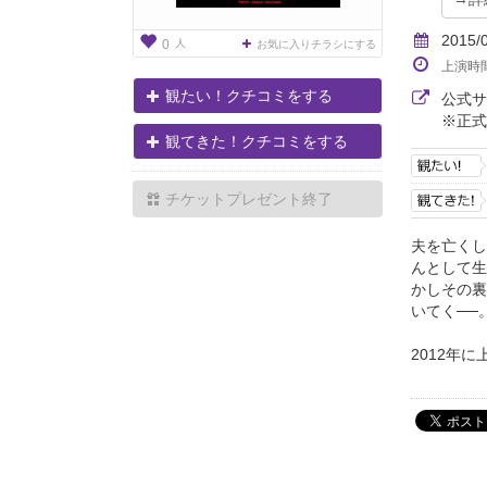
2015/
人
0
お気に入りチラシにする
上演時
観たい！クチコミをする
公式
※正式
観てきた！クチコミをする
チケットプレゼント終了
夫を亡くし
んとして生
かしその裏
いてく──
2012年に