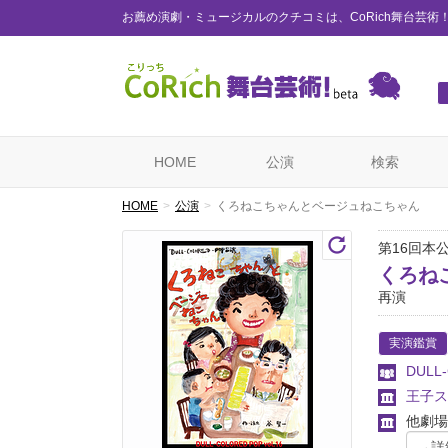
お薦め演劇・ミュージカルのクチコミは、CoRich舞台芸術
HOME
公演
検索
HOME
公演
くろねこちゃんとベージュねこちゃん
第16回本
くろね
再演
実演鑑賞
DULL
王子ス
他劇場