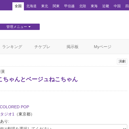
！
全国
北海道
東北
関東
甲信越
北陸
東海
近畿
中国
四
管理メニュー
団体WEBサイト管理
顧客管理
ランキング
チケプレ
掲示板
Myページ
演劇
公演
こちゃんとベージュねこちゃん
-COLORED POP
タジオ1
（東京都）
あり: