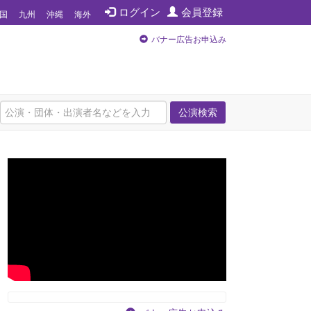
ログイン
会員登録
国
九州
沖縄
海外
バナー広告お申込み
公演検索