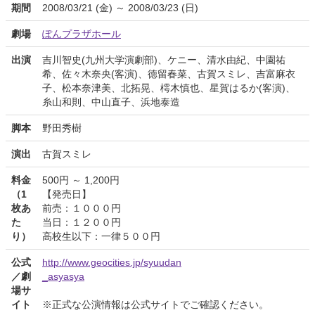
期間
2008/03/21 (金) ～ 2008/03/23 (日)
劇場
ぽんプラザホール
出演
吉川智史(九州大学演劇部)、ケニー、清水由紀、中園祐
希、佐々木奈央(客演)、徳留春菜、古賀スミレ、吉富麻衣
子、松本奈津美、北拓晃、樗木慎也、星賀はるか(客演)、
糸山和則、中山直子、浜地泰造
脚本
野田秀樹
演出
古賀スミレ
料金
500円 ～ 1,200円
（1
【発売日】
枚あ
前売：１０００円
た
当日：１２００円
り）
高校生以下：一律５００円
公式
http://www.geocities.jp/syuudan
／劇
_asyasya
場サ
イト
※正式な公演情報は公式サイトでご確認ください。