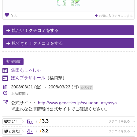
人
0
お気に入りチラシにする
観たい！クチコミをする
観てきた！クチコミをする
実演鑑賞
集団あしゃしゃ
ぽんプラザホール
（福岡県）
2008/03/21 (金) ～ 2008/03/23 (日)
公演終了
上演時間：
公式サイト：
http://www.geocities.jp/syuudan_asyasya
※正式な公演情報は公式サイトでご確認ください。
5
/
3.3
人
4
/
3.2
人