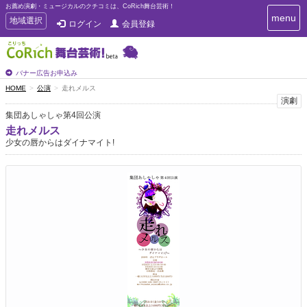
お薦め演劇・ミュージカルのクチコミは、CoRich舞台芸術！
T
menu
T
地域選択
ログイン
会員登録
o
o
g
g
g
g
l
l
バナー広告お申込み
e
e
HOME
公演
走れメルス
n
n
演劇
a
a
v
集団あしゃしゃ第4回公演
i
v
走れメルス
g
i
少女の唇からはダイナマイト!
a
g
t
a
i
t
o
n
i
o
n