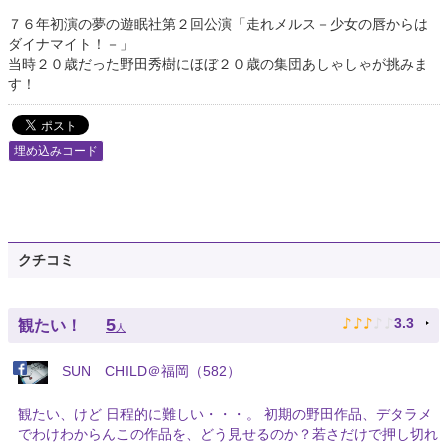
７６年初演の夢の遊眠社第２回公演「走れメルス－少女の唇からは
ダイナマイト！－」
当時２０歳だった野田秀樹にほぼ２０歳の集団あしゃしゃが挑みま
す！
埋め込みコード
クチコミ
♪
♪
♪
♪
♪
5
3.3
観たい！
人
SUN CHILD＠福岡（582）
観たい、けど 日程的に難しい・・・。 初期の野田作品、デタラメ
でわけわからんこの作品を、どう見せるのか？若さだけで押し切れ