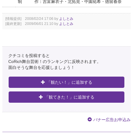
制 作：吉富麻衣子・北拓晃・中園祐希・徳留春奈
[情報提供] 2008/02/24 17:06 by
よしとみ
[最終更新] 2009/06/01 21:10 by
よしとみ
クチコミを投稿すると
CoRich舞台芸術！のランキングに反映されます。
面白そうな舞台を応援しましょう！
「観たい！」に追加する
「観てきた！」に追加する
バナー広告お申込み