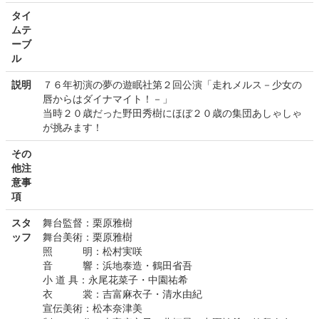
タイ
ムテ
ーブ
ル
説明
７６年初演の夢の遊眠社第２回公演「走れメルス－少女の
唇からはダイナマイト！－」
当時２０歳だった野田秀樹にほぼ２０歳の集団あしゃしゃ
が挑みます！
その
他注
意事
項
スタ
舞台監督：栗原雅樹
ッフ
舞台美術：栗原雅樹
照 明：松村実咲
音 響：浜地泰造・鶴田省吾
小 道 具：永尾花菜子・中園祐希
衣 裳：吉富麻衣子・清水由紀
宣伝美術：松本奈津美