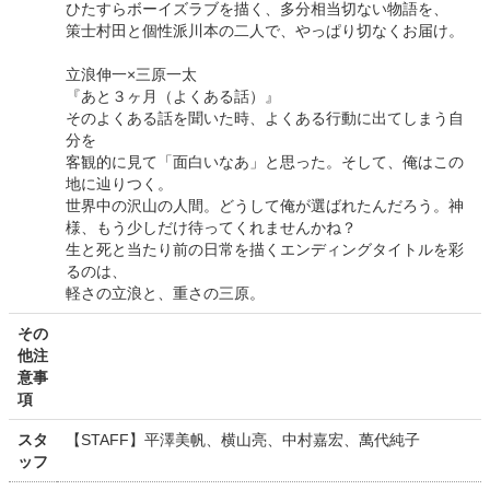
ひたすらボーイズラブを描く、多分相当切ない物語を、
策士村田と個性派川本の二人で、やっぱり切なくお届け。
立浪伸一×三原一太
『あと３ヶ月（よくある話）』
そのよくある話を聞いた時、よくある行動に出てしまう自
分を
客観的に見て「面白いなあ」と思った。そして、俺はこの
地に辿りつく。
世界中の沢山の人間。どうして俺が選ばれたんだろう。神
様、もう少しだけ待ってくれませんかね？
生と死と当たり前の日常を描くエンディングタイトルを彩
るのは、
軽さの立浪と、重さの三原。
その
他注
意事
項
スタ
【STAFF】平澤美帆、横山亮、中村嘉宏、萬代純子
ッフ