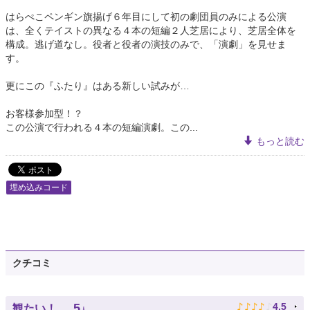
はらぺこペンギン旗揚げ６年目にして初の劇団員のみによる公演
は、全くテイストの異なる４本の短編２人芝居により、芝居全体を
構成。逃げ道なし。役者と役者の演技のみで、「演劇」を見せま
す。
更にこの『ふたり』はある新しい試みが…
お客様参加型！？
この公演で行われる４本の短編演劇。この...
もっと読む
埋め込みコード
クチコミ
♪
♪
♪
♪
♪
5
4.5
観たい！
人