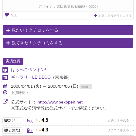
デザイン：太田裕介(Banana×Robo)
人
0
お気に入りチラシにする
観たい！クチコミをする
観てきた！クチコミをする
実演鑑賞
はらぺこペンギン!
ギャラリーLE DECO
（東京都）
2008/04/01 (火) ～ 2008/04/06 (日)
公演終了
上演時間：
公式サイト：
http://www.pekopen.net
※正式な公演情報は公式サイトでご確認ください。
5
/
4.5
人
9
/
4.3
人