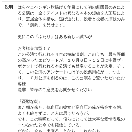
説明
はらぺこペンギン旗揚げ６年目にして初の劇団員のみによ
る公演は、全くテイストの異なる４本の短編２人芝居によ
り、芝居全体を構成。逃げ道なし。役者と役者の演技のみ
で、「演劇」を見せます。
更にこの『ふたり』はある新しい試みが…
お客様参加型！？
この公演で行われる４本の短編演劇。このうち、最も評価
の高かったエピソードが、１０月８日～１２日に中野ザ・
ポケットで行われる本公演でも登場することが決定。そし
て、この公演のアンケートにはその投票用紙が…。つま
り、１０月公演を創るのは、この公演をご覧いただいたお
客様！
是非、皆様のご意見をお聞かせください！
『憂鬱な朝』
また朝が来た。低血圧の彼女と高血圧の俺が衝突する朝。
よくも飽きずに、と人は思うだろうが、
でも、この喧嘩だって、僕らにとっては大事な愛情表現の
一つなのだと今でも確信している。
だから、今も、出来ることなら、これからも。