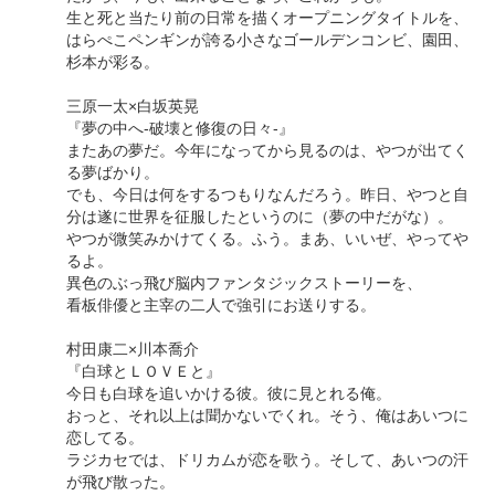
生と死と当たり前の日常を描くオープニングタイトルを、
はらぺこペンギンが誇る小さなゴールデンコンビ、園田、
杉本が彩る。
三原一太×白坂英晃
『夢の中へ-破壊と修復の日々-』
またあの夢だ。今年になってから見るのは、やつが出てく
る夢ばかり。
でも、今日は何をするつもりなんだろう。昨日、やつと自
分は遂に世界を征服したというのに（夢の中だがな）。
やつが微笑みかけてくる。ふう。まあ、いいぜ、やってや
るよ。
異色のぶっ飛び脳内ファンタジックストーリーを、
看板俳優と主宰の二人で強引にお送りする。
村田康二×川本喬介
『白球とＬＯＶＥと』
今日も白球を追いかける彼。彼に見とれる俺。
おっと、それ以上は聞かないでくれ。そう、俺はあいつに
恋してる。
ラジカセでは、ドリカムが恋を歌う。そして、あいつの汗
が飛び散った。