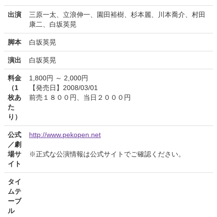
出演
三原一太、立浪伸一、園田裕樹、杉本麗、川本喬介、村田
康二、白坂英晃
脚本
白坂英晃
演出
白坂英晃
料金
1,800円 ～ 2,000円
（1
【発売日】2008/03/01
枚あ
前売１８００円、当日２０００円
た
り）
公式
http://www.pekopen.net
／劇
場サ
※正式な公演情報は公式サイトでご確認ください。
イト
タイ
ムテ
ーブ
ル