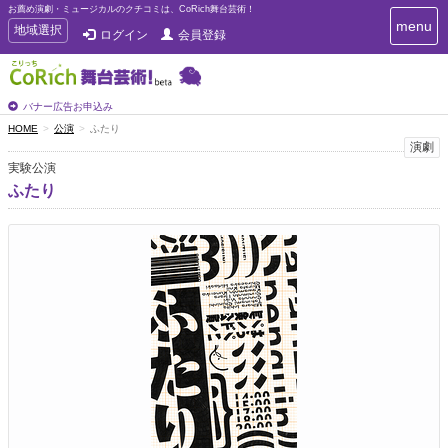
お薦め演劇・ミュージカルのクチコミは、CoRich舞台芸術！
T
menu
T
地域選択
ログイン
会員登録
o
o
g
g
g
g
l
l
バナー広告お申込み
e
e
HOME
公演
ふたり
n
n
演劇
a
a
v
実験公演
i
v
ふたり
g
i
a
g
t
a
i
t
o
n
i
o
n