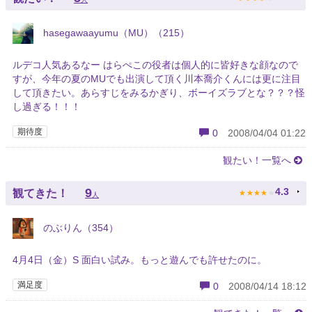
hasegawaayumu（MU）（215）
ルデコ人気あるなー はらぺこの役者は個人的に皆好きな顔なので
すが、今年の夏のMUでも出演して頂く川本喬介くんには更に注目
して頂きたい。あらすじをみるかぎり、ボーイズラブとな？？？怪
し過ぎる！！！
期待度
0
2008/04/04 01:22
観たい！一覧へ
★
★
★
★
★
9
4.3
観てきた！
人
のぶりん（354）
4月4日（金）S 面白い試み。もっと遊んでも許せたのに。
満足度
0
2008/04/14 18:12