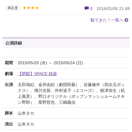
★★★★
満足度
0
2016/01/06 21:48
観てきた！一覧へ
公演詳細
期間
2015/05/20 (水) ～ 2015/05/24 (日)
劇場
【閉館】SPACE 雑遊
出演
太田旭紀、金井由妃（劇団民藝）、佐藤修作（四次元ボッ
クス）、傳川光留、外村道子（エコーズ）、根津弥生（机
上風景）、野口オリジナル（ポップンマッシュルームチキ
ン野郎）、星野哲也、三嶋義信
脚本
山本タカ
演出
山本タカ