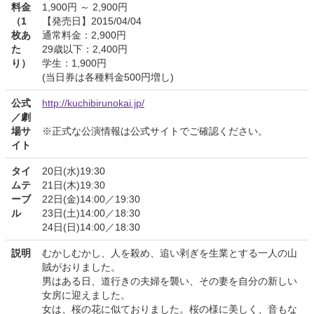
料金
1,900円 ～ 2,900円
（1
【発売日】2015/04/04
枚あ
通常料金：2,900円
た
29歳以下：2,400円
り）
学生：1,900円
(当日券は各種料金500円増し)
公式
http://kuchibirunokai.jp/
／劇
場サ
※正式な公演情報は公式サイトでご確認ください。
イト
タイ
20日(水)19:30
ムテ
21日(木)19:30
ーブ
22日(金)14:00／19:30
ル
23日(土)14:00／18:30
24日(日)14:00／18:30
説明
むかしむかし、人を殺め、追い剥ぎを生業とする一人の山
賊がおりました。
男はある日、道行きの夫婦を襲い、その妻を自分の新しい
女房に迎えました。
女は、桜の花に似ておりました。桜の様に美しく、音もな