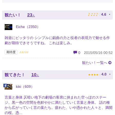
♪
♪
♪
♪
♪
23
4.6
観たい！
人
Eiche（2350）
雑遊にピッタリの シンプルに戯曲の力と役者の表現力で魅せる作
劇が期待できそうですね。 これは楽しみ。
♪♪♪♪♪
期待度
0
2015/05/16 00:52
観たい！一覧へ
★
★
★
★
★
10
4.0
観てきた！
人
kiki（609）
言葉と身体 仄暗い地下の劇場の客席に挟まれた空っぽのステー
ジ。黒一色の空間を色鮮やかに満たしていく言葉と身体。 話の種
から広がっていく言の葉たち。疲れた、いや憑かれた人々と、満開
の桜。憑...