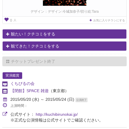
デザイン：デザイン:今城加奈子/切り絵:Tara
人
0
お気に入りチラシにする
観たい！クチコミをする
観てきた！クチコミをする
チケットプレゼント終了
実演鑑賞
くちびるの会
【閉館】SPACE 雑遊
（東京都）
2015/05/20 (水) ～ 2015/05/24 (日)
公演終了
上演時間：
公式サイト：
http://kuchibirunokai.jp/
※正式な公演情報は公式サイトでご確認ください。