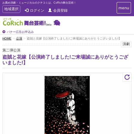
お薦め演劇・ミュージカルのクチコミは、CoRich舞台芸術！
T
menu
T
地域選択
ログイン
会員登録
o
o
g
g
g
g
l
l
バナー広告お申込み
e
e
HOME
公演
盗賊と花嫁【公演終了しました!ご来場誠にありがとうございました!】
n
n
演劇
a
a
v
第二弾公演
i
v
盗賊と花嫁【公演終了しました!ご来場誠にありがとうござ
g
i
いました!】
a
g
t
a
i
t
o
n
i
o
n