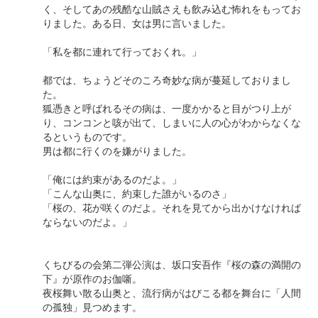
く、そしてあの残酷な山賊さえも飲み込む怖れをもってお
りました。ある日、女は男に言いました。
「私を都に連れて行っておくれ。」
都では、ちょうどそのころ奇妙な病が蔓延しておりまし
た。
狐憑きと呼ばれるその病は、一度かかると目がつり上が
り、コンコンと咳が出て、しまいに人の心がわからなくな
るというものです。
男は都に行くのを嫌がりました。
「俺には約束があるのだよ。」
「こんな山奥に、約束した誰がいるのさ」
「桜の、花が咲くのだよ。それを見てから出かけなければ
ならないのだよ。」
くちびるの会第二弾公演は、坂口安吾作『桜の森の満開の
下』が原作のお伽噺。
夜桜舞い散る山奥と、流行病がはびこる都を舞台に「人間
の孤独」見つめます。