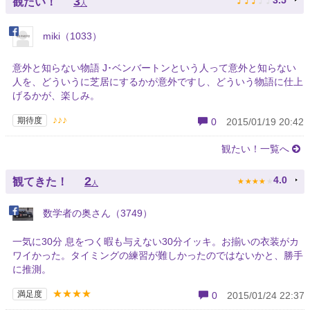
♪
♪
♪
♪
♪
3
3.5
観たい！
人
miki（1033）
意外と知らない物語 J･ベンバートンという人って意外と知らない
人を、どういうに芝居にするかが意外ですし、どういう物語に仕上
げるかが、楽しみ。
♪♪♪
期待度
0
2015/01/19 20:42
観たい！一覧へ
★
★
★
★
★
2
4.0
観てきた！
人
数学者の奥さん（3749）
一気に30分 息をつく暇も与えない30分イッキ。お揃いの衣装がカ
ワイかった。タイミングの練習が難しかったのではないかと、勝手
に推測。
★★★★
満足度
0
2015/01/24 22:37