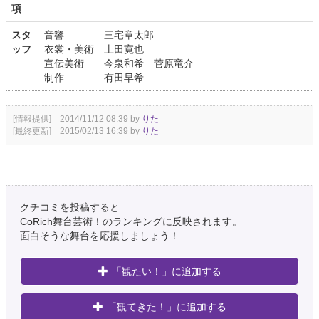
項
スタ
音響 三宅章太郎
ッフ
衣裳・美術 土田寛也
宣伝美術 今泉和希 菅原竜介
制作 有田早希
[情報提供] 2014/11/12 08:39 by
りた
[最終更新] 2015/02/13 16:39 by
りた
クチコミを投稿すると
CoRich舞台芸術！のランキングに反映されます。
面白そうな舞台を応援しましょう！
「観たい！」に追加する
「観てきた！」に追加する