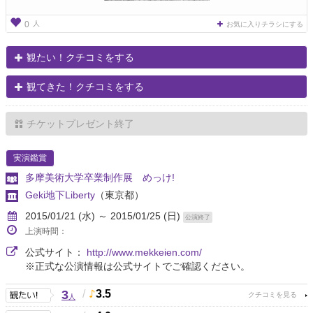
人
0
お気に入りチラシにする
観たい！クチコミをする
観てきた！クチコミをする
チケットプレゼント終了
実演鑑賞
多摩美術大学卒業制作展 めっけ!
Geki地下Liberty
（東京都）
2015/01/21 (水) ～ 2015/01/25 (日)
公演終了
上演時間：
公式サイト：
http://www.mekkeien.com/
※正式な公演情報は公式サイトでご確認ください。
3
/
3.5
人