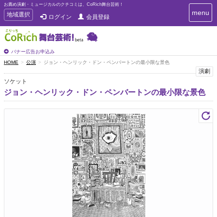
お薦め演劇・ミュージカルのクチコミは、CoRich舞台芸術！
T
menu
T
地域選択
ログイン
会員登録
o
o
g
g
g
g
l
l
バナー広告お申込み
e
e
HOME
公演
ジョン・ヘンリック・ドン・ペンバートンの最小限な景色
n
n
演劇
a
a
v
ソケット
i
v
ジョン・ヘンリック・ドン・ペンバートンの最小限な景色
g
i
a
g
t
a
i
t
o
n
i
o
n