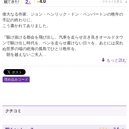
2
/
4.0
人
偉大なる作家、ジョン・ヘンリック・ドン・ペンバートンの晩年の
手記の終わりに、
こう書かれてありました。
『駆け抜ける都会を飛び出し、汽車を走らせ古き良きオールドタウ
ンで駆け出し時代を、ペンを走らせ書けない日々を、あとには戻れ
ぬ世界の端の絶海の孤島でひとり晩年を。
朝を越えないご夫人...
もっと読む
埋め込みコード
クチコミ