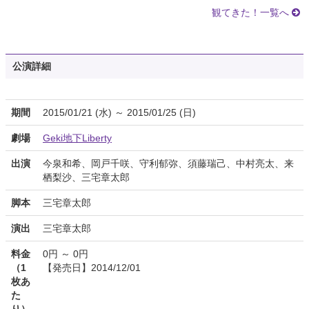
観てきた！一覧へ
公演詳細
期間
2015/01/21 (水) ～ 2015/01/25 (日)
劇場
Geki地下Liberty
出演
今泉和希、岡戸千咲、守利郁弥、須藤瑞己、中村亮太、来
栖梨沙、三宅章太郎
脚本
三宅章太郎
演出
三宅章太郎
料金
0円 ～ 0円
（1
【発売日】2014/12/01
枚あ
た
り）