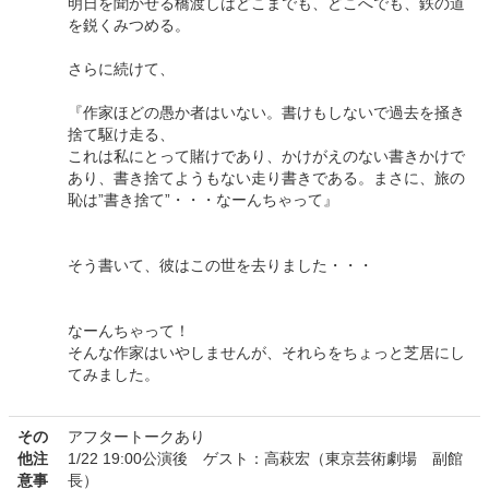
明日を聞かせる橋渡しはどこまでも、どこへでも、鉄の道
を鋭くみつめる。
さらに続けて、
『作家ほどの愚か者はいない。書けもしないで過去を掻き
捨て駆け走る、
これは私にとって賭けであり、かけがえのない書きかけで
あり、書き捨てようもない走り書きである。まさに、旅の
恥は”書き捨て”・・・なーんちゃって』
そう書いて、彼はこの世を去りました・・・
なーんちゃって！
そんな作家はいやしませんが、それらをちょっと芝居にし
てみました。
その
アフタートークあり
他注
1/22 19:00公演後 ゲスト：高萩宏（東京芸術劇場 副館
意事
長）