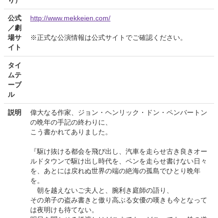
公式
http://www.mekkeien.com/
／劇
場サ
※正式な公演情報は公式サイトでご確認ください。
イト
タイ
ムテ
ーブ
ル
説明
偉大なる作家、ジョン・ヘンリック・ドン・ペンバートン
の晩年の手記の終わりに、
こう書かれてありました。
『駆け抜ける都会を飛び出し、汽車を走らせ古き良きオー
ルドタウンで駆け出し時代を、ペンを走らせ書けない日々
を、あとには戻れぬ世界の端の絶海の孤島でひとり晩年
を。
朝を越えないご夫人と、腕利き庭師の語り、
その弟子の盗み書きと傲り高ぶる女優の嘆きも今となって
は夜明けも待てない。