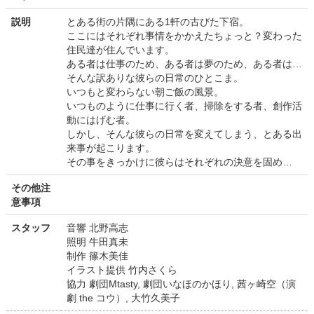
説明
とある街の片隅にある1軒の古びた下宿。
ここにはそれぞれ事情をかかえたちょっと？変わった
住民達が住んでいます。
ある者は仕事のため、ある者は夢のため、ある者は…
そんな訳ありな彼らの日常のひとこま。
いつもと変わらない朝ご飯の風景。
いつものように仕事に行く者、掃除をする者、創作活
動にはげむ者。
しかし、そんな彼らの日常を変えてしまう、とある出
来事が起こります。
その事をきっかけに彼らはそれぞれの決意を固め…
その他注
意事項
スタッフ
音響 北野高志
照明 牛田真未
制作 篠木美佳
イラスト提供 竹内さくら
協力 劇団Mtasty, 劇団いなほのかほり, 茜ヶ崎空（演
劇 the コウ）, 大竹久美子