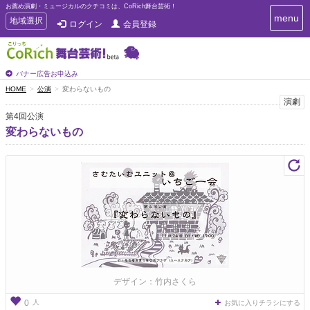
お薦め演劇・ミュージカルのクチコミは、CoRich舞台芸術！
T
menu
T
地域選択
ログイン
会員登録
o
o
g
g
g
g
l
l
バナー広告お申込み
e
e
HOME
公演
変わらないもの
n
n
演劇
a
a
v
第4回公演
i
v
変わらないもの
g
i
a
g
t
a
i
t
o
n
i
o
n
デザイン：竹内さくら
人
0
お気に入りチラシにする