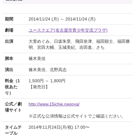
期間
2014/11/24 (月) ～ 2014/11/24 (月)
劇場
ユースクエア(名古屋市青少年交流プラザ)
出演
大萱めぐみ、日坂朱里、飛田奈津、福田顕士、福田勝
明、宮田大輔、玉城美紀、吉田進、さち
脚本
篠木美佳
演出
篠木美佳、北野高志
料金（1
1,500円 ～ 1,800円
枚あた
【発売日】
り）
公式／劇
http://www.15ichie.nagoya/
場サイト
※正式な公演情報は公式サイトでご確認ください。
タイムテ
2014年11月24日(月/祝) 17:00〜
ーブル