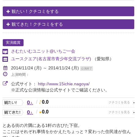
観たい！クチコミをする
観てきた！クチコミをする
実演鑑賞
さむたいむユニット@いちご一会
ユースクエア(名古屋市青少年交流プラザ)
（愛知県）
2014/11/24 (月) ～ 2014/11/24 (月)
公演終了
上演時間：
公式サイト：
http://www.15ichie.nagoya/
※正式な公演情報は公式サイトでご確認ください。
0
/
0.0
人
0
/
0.0
人
とある街の片隅にある1軒の古びた下宿。
ここにはそれぞれ事情をかかえたちょっと？変わった住民達が住ん