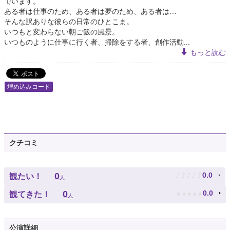
でいます。
ある者は仕事のため、ある者は夢のため、ある者は…
そんな訳ありな彼らの日常のひとこま。
いつもと変わらない朝ご飯の風景。
いつものように仕事に行く者、掃除をする者、創作活動...
もっと読む
埋め込みコード
クチコミ
♪
♪
♪
♪
♪
0
0.0
観たい！
人
★
★
★
★
★
0
0.0
観てきた！
人
公演詳細