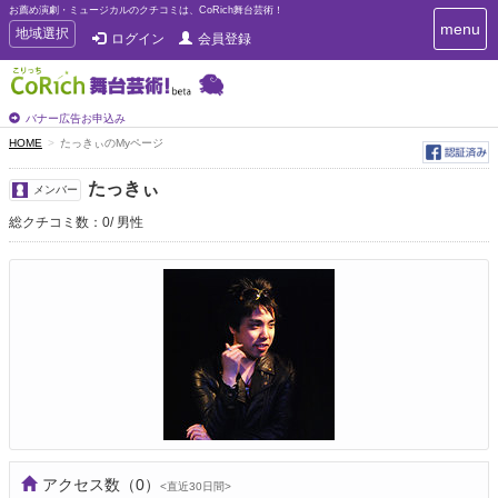
お薦め演劇・ミュージカルのクチコミは、CoRich舞台芸術！
T
menu
T
地域選択
ログイン
会員登録
o
o
g
g
g
g
l
l
バナー広告お申込み
e
e
HOME
たっきぃのMyページ
n
n
a
a
v
たっきぃ
メンバー
i
v
g
総クチコミ数：0
男性
i
a
g
t
a
i
t
o
n
i
o
n
アクセス数
（0）
<直近30日間>