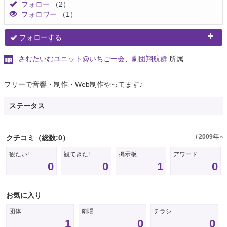
フォロー
（2）
フォロワー
（1）
フォローする
さむたいむユニット@いちご一会
、
劇団翔航群
所属
フリーで音響・制作・Web制作やってます♪
ステータス
/ 2009年～
クチコミ
（総数:0）
観たい!
観てきた!
掲示板
アワード
0
0
1
0
お気に入り
団体
劇場
チラシ
1
0
0