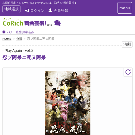
お薦め演劇・ミュージカルのクチコミは、CoRich舞台芸術！
T
menu
T
地域選択
ログイン
会員登録
o
o
g
g
g
g
l
l
バナー広告お申込み
e
e
HOME
公演
忍ブ阿呆ニ死ヌ阿呆
n
n
演劇
a
a
v
- Play Again - vol.5
i
v
忍ブ阿呆ニ死ヌ阿呆
g
i
a
g
t
a
i
t
o
n
i
o
n