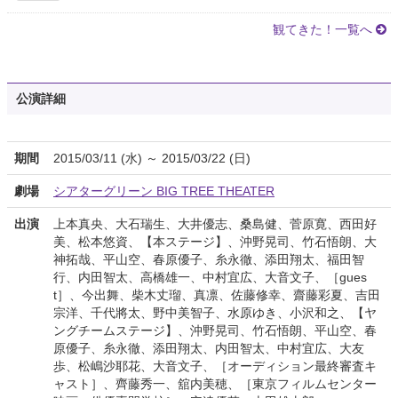
観てきた！一覧へ
公演詳細
期間
2015/03/11 (水) ～ 2015/03/22 (日)
劇場
シアターグリーン BIG TREE THEATER
出演
上本真央、大石瑞生、大井優志、桑島健、菅原寛、西田好
美、松本悠資、【本ステージ】、沖野晃司、竹石悟朗、大
神拓哉、平山空、春原優子、糸永徹、添田翔太、福田智
行、内田智太、高橋雄一、中村宜広、大音文子、［gues
t］、今出舞、柴木丈瑠、真凛、佐藤修幸、齋藤彩夏、吉田
宗洋、千代將太、野中美智子、水原ゆき、小沢和之、【ヤ
ングチームステージ】、沖野晃司、竹石悟朗、平山空、春
原優子、糸永徹、添田翔太、内田智太、中村宜広、大友
歩、松嶋沙耶花、大音文子、［オーディション最終審査キ
ャスト］、齊藤秀一、舘内美穂、［東京フィルムセンター