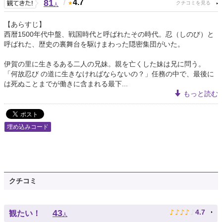
81
/
4.7
人
【あらすじ】
西暦1500年代中盤、戦国時代と呼ばれたその時代。忍（しのび）と
呼ばれた、歴史の裏舞台を駆けまわった隠密集団がいた。
伊賀の里に生きるある二人の兄妹。親を亡くした妹は兄に問う。
「何故忍び の道に生きなければならないの？」任務の中で、最後に
は死ぬことまでが働きに含まれる最下...
もっと読む
埋め込みコード
クチコミ
♪
♪
♪
♪
♪
43
4.7
観たい！
人