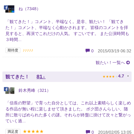
ね（7348）
「観てきた！」コメント、半端なく。是非、観たい！ 「観てき
た！」コメント、半端なく心動かされます。 皆様のコメントを拝
見すると、再演でこれだけの人気。 すごいです。 また公演時間も
３時間...
♪♪♪♪♪
期待度
0
2015/03/19 06:32
観たい！一覧へ
★
★
★
★
★
81
4.7
観てきた！
人
鈴木秀峰（321）
「信長の野望」で育った自分としては、これ以上素晴らしく楽しめ
る作品が無い程に楽しませて頂きました。 ボク団さんらしい、随
所に散りばめられた多くの謎。それらが終盤に掛けて次々と繋がっ
ていく過...
★★★★★
満足度
0
2018/02/05 13:05