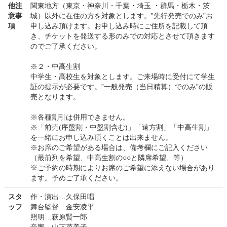
他注
関東地方（東京・神奈川・千葉・埼玉 ・群馬・栃木・茨
意事
城）以外に在住の方を対象とします。”先行発売でのみ”お
項
申し込み頂けます。お申し込み時にご住所を記載して頂
き、チケットを発送する形のみでの対応とさせて頂きます
のでご了承ください。
※２・中高生割
中学生・高校生を対象とします。ご来場時に受付にて学生
証の提示が必要です。”一般発売（当日精算）でのみ”の販
売となります。
※各種割引は併用できません。
※「前売(序盤割・中盤割含む)」「遠方割」「中高生割」
を一緒にお申し込み頂くことは出来ません。
※お席のご希望がある場合は、備考欄にご記入ください
（最前列を希望、中高生割の○○と隣席希望、等）
※ご予約の時期によりお席のご希望に添えない場合があり
ます。予めご了承ください。
スタ
作・演出…久保田唱
ッフ
舞台監督…金安凌平
照明…萩原賢一郎
音響…山下菜美子