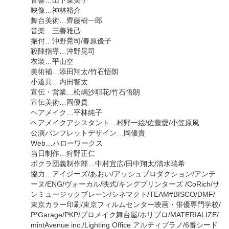
映像…神林裕介
舞台美術…齊藤樹一郎
音楽…三善雅己
振付…沖野晃司/春原優子
殺陣指導…沖野晃司
衣装…平山空
美術補…添田翔太/竹石悟朗
小道具…内田智太
宣伝・営業…松嶋沙耶花/竹石悟朗
宣伝美術…岡優貴
ヘアメイク…平林純子
ヘアメイクアシスタント…村野一絵/佐藤愛/小笠原風
公演パンフレットデザイン…岡優貴
Web…ハローワークス
当日制作…狩野正仁
ボクラ団義制作部…中村宜広/田中翔太/清水瑞希
協力…アイジーズ/あおい/アッシュプロダクション/アンテ
ーヌ/ENG/ヴォーカル/映式/キングプリンターズ /CoRich/サ
ンミュージックブレーン/シネマクト/TEAM#BISCO/DMF/
東京カラー印刷/東京フィルムセンター映画・俳優専門学校/
P³Garage/PKP/プロメイク舞台屋/ホリプロ/MATERIALIZE/
mintAvenue inc./Lighting Office アルティプラノ/6番シード