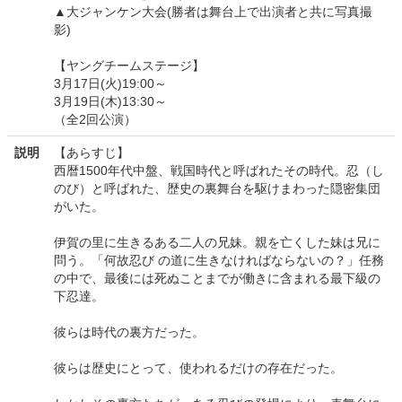
▲大ジャンケン大会(勝者は舞台上で出演者と共に写真撮
影)
【ヤングチームステージ】
3月17日(火)19:00～
3月19日(木)13:30～
（全2回公演）
説明
【あらすじ】
西暦1500年代中盤、戦国時代と呼ばれたその時代。忍（し
のび）と呼ばれた、歴史の裏舞台を駆けまわった隠密集団
がいた。
伊賀の里に生きるある二人の兄妹。親を亡くした妹は兄に
問う。「何故忍び の道に生きなければならないの？」任務
の中で、最後には死ぬことまでが働きに含まれる最下級の
下忍達。
彼らは時代の裏方だった。
彼らは歴史にとって、使われるだけの存在だった。