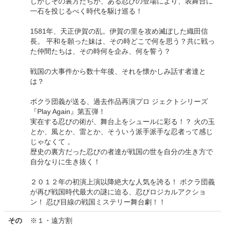
しかしその裏方たちが、ある忍びの登場により、表舞台に
一石を投じるべく時代を駆け巡る！
1581年、天正伊賀の乱。伊賀の里を攻め滅ぼした織田信
長。 平和を願った妹は、その時どこで何を思う？共に戦っ
た仲間たちは、その時何を企み、何を誓う？
戦国の大事件から数十年後、それを懐かしみ話す者達と
は？
ボクラ団義が送る、過去作品再演プロ ジェクトシリーズ
『Play Again』第五弾！
実在する忍びの術が、舞台上をシュールに彩る！？ 火の玉
とか、風とか、雷とか、そういう派手派手な忍者って感じ
じゃなくて 。
歴史の裏方だった忍びの者達が戦国の世を自分の生き方で
自分なりに生き抜く！
２０１２年の初演上演以降絶大な人気を誇る！ ボクラ団義
が再び戦国時代最大の謎に迫る、忍びロジカルアクショ
ン！ 忍び目線の戦国ミステリー舞台劇！！
その
※１・遠方割