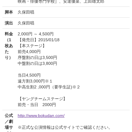
映画・俳優専門学校］、安達優菜、上田雄太郎
脚本
久保田唱
演出
久保田唱
料金
2,000円 ～ 4,500円
（1
【発売日】2015/01/18
枚あ
【本ステージ】
た
前売4,000円
り）
序盤割の日は3,500円
中盤割の日は3,800円
当日4,500円
遠方割3,000円※１
中高生割2 ,000円（要学生証)※２
【ヤングチームステージ】
前売・当日 2000円
公式
http://www.bokudan.com/
／劇
場サ
※正式な公演情報は公式サイトでご確認ください。