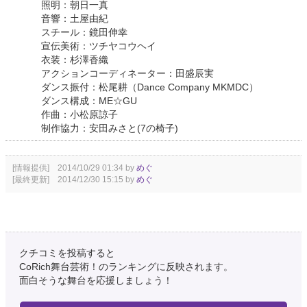
照明：朝日一真
音響：土屋由紀
スチール：鏡田伸幸
宣伝美術：ツチヤコウヘイ
衣装：杉澤香織
アクションコーディネーター：田盛辰実
ダンス振付：松尾耕（Dance Company MKMDC）
ダンス構成：ME☆GU
作曲：小松原諒子
制作協力：安田みさと(7の椅子)
[情報提供] 2014/10/29 01:34 by
めぐ
[最終更新] 2014/12/30 15:15 by
めぐ
クチコミを投稿すると
CoRich舞台芸術！のランキングに反映されます。
面白そうな舞台を応援しましょう！