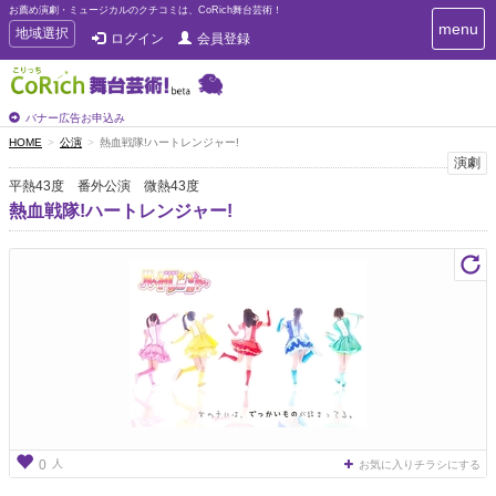
お薦め演劇・ミュージカルのクチコミは、CoRich舞台芸術！
T
menu
T
地域選択
ログイン
会員登録
o
o
g
g
g
g
l
l
バナー広告お申込み
e
e
HOME
公演
熱血戦隊!ハートレンジャー!
n
n
演劇
a
a
v
平熱43度 番外公演 微熱43度
i
v
熱血戦隊!ハートレンジャー!
g
i
a
g
t
a
i
t
o
n
i
o
n
人
0
お気に入りチラシにする