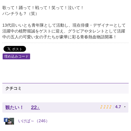
歌って！踊って！戦って！笑って！泣いて！
パンチラも？（笑）
13代目いいとも青年隊として活動し、現在俳優・デザイナーとして
活躍中の植野堀誠をゲストに迎え、グラビアやタレントとして活躍
中の五人の可愛い女の子たちが豪華に彩る青春熱血物語開幕！
埋め込みコード
クチコミ
♪
♪
♪
♪
♪
22
4.7
観たい！
人
いけば～（246）