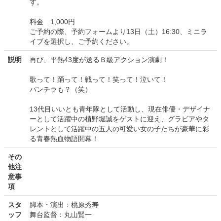
す。
料金 1,000円
ご予約の際、予約フォームより13日（土）16:30、ミニラ
イブを選択し、ご予約ください。
説明
再び、平熱43度が送るＢ級アクション演劇！
歌って！踊って！戦って！笑って！泣いて！
パンチラも？（笑）
13代目いいとも青年隊として活動し、現在俳優・デザイナ
ーとして活躍中の植野堀誠をゲストに迎え、グラビアやタ
レントとして活躍中の五人の可愛い女の子たちが豪華に彩
る青春熱血物語開幕！
その
他注
意事
項
スタ
脚本・演出：桃原秀寿
ッフ
舞台監督：丸山賢一