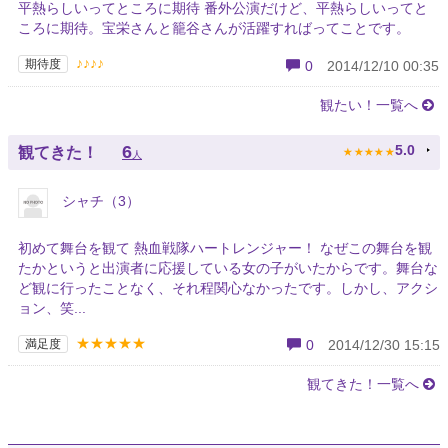
平熱らしいってところに期待 番外公演だけど、平熱らしいってと
ころに期待。宝栄さんと籠谷さんが活躍すればってことです。
♪♪♪♪
期待度
0
2014/12/10 00:35
観たい！一覧へ
★
★
★
★
★
6
5.0
観てきた！
人
シャチ（3）
初めて舞台を観て 熱血戦隊ハートレンジャー！ なぜこの舞台を観
たかというと出演者に応援している女の子がいたからです。舞台な
ど観に行ったことなく、それ程関心なかったです。しかし、アクシ
ョン、笑...
★★★★★
満足度
0
2014/12/30 15:15
観てきた！一覧へ