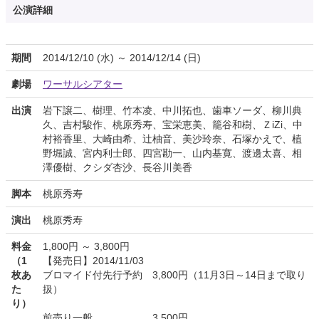
公演詳細
期間
2014/12/10 (水) ～ 2014/12/14 (日)
劇場
ワーサルシアター
出演
岩下譲二、樹理、竹本凌、中川拓也、歯車ソーダ、柳川典
久、吉村駿作、桃原秀寿、宝栄恵美、籠谷和樹、ＺiZi、中
村裕香里、大崎由希、辻柚音、美沙玲奈、石塚かえで、植
野堀誠、宮内利士郎、四宮勘一、山内基寛、渡邊太喜、相
澤優樹、クシダ杏沙、長谷川美香
脚本
桃原秀寿
演出
桃原秀寿
料金
1,800円 ～ 3,800円
（1
【発売日】2014/11/03
枚あ
ブロマイド付先行予約 3,800円（11月3日～14日まで取り
た
扱）
り）
前売り一般 3,500円