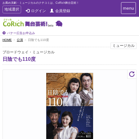
お薦め演劇・ミュージカルのクチコミは、CoRich舞台芸術！
T
menu
T
地域選択
ログイン
会員登録
o
o
g
g
g
g
l
l
バナー広告お申込み
e
e
HOME
公演
日陰でも110度
n
n
ミュージカル
a
a
v
ブロードウェイ・ミュージカル
i
v
日陰でも110度
g
i
a
g
t
a
i
t
o
n
i
o
n