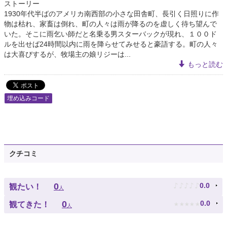
ストーリー
1930年代半ばのアメリカ南西部の小さな田舎町、長引く日照りに作
物は枯れ、家畜は倒れ、町の人々は雨が降るのを虚しく待ち望んで
いた。そこに雨乞い師だと名乗る男スターバックが現れ、１００ド
ルを出せば24時間以内に雨を降らせてみせると豪語する。町の人々
は大喜びするが、牧場主の娘リジーは...
もっと読む
埋め込みコード
クチコミ
♪
♪
♪
♪
♪
0
0.0
観たい！
人
★
★
★
★
★
0
0.0
観てきた！
人