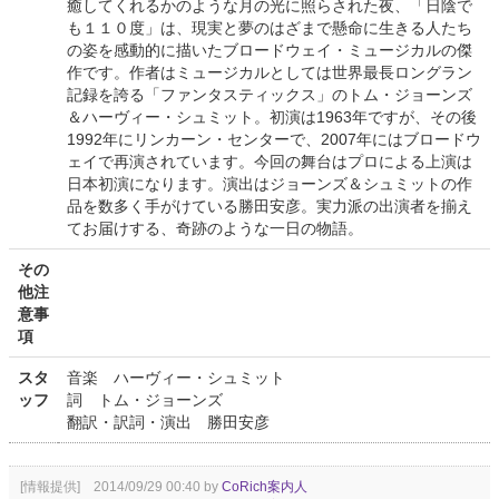
癒してくれるかのような月の光に照らされた夜、「日陰で
も１１０度」は、現実と夢のはざまで懸命に生きる人たち
の姿を感動的に描いたブロードウェイ・ミュージカルの傑
作です。作者はミュージカルとしては世界最長ロングラン
記録を誇る「ファンタスティックス」のトム・ジョーンズ
＆ハーヴィー・シュミット。初演は1963年ですが、その後
1992年にリンカーン・センターで、2007年にはブロードウ
ェイで再演されています。今回の舞台はプロによる上演は
日本初演になります。演出はジョーンズ＆シュミットの作
品を数多く手がけている勝田安彦。実力派の出演者を揃え
てお届けする、奇跡のような一日の物語。
その
他注
意事
項
スタ
音楽 ハーヴィー・シュミット
ッフ
詞 トム・ジョーンズ
翻訳・訳詞・演出 勝田安彦
[情報提供] 2014/09/29 00:40 by
CoRich案内人