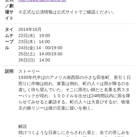
／劇
場サ
※正式な公演情報は公式サイトでご確認ください。
イト
タイ
2014年10月
ムテ
22日(水) 19:00
ーブ
23日(木） 14:00
ル
24日(金) 14：00/19:00
25日(土) 14:00/19:00
26日(日) 14:00
説明
ストーリー
1930年代半ばのアメリカ南西部の小さな田舎町、長引く日
照りに作物は枯れ、家畜は倒れ、町の人々は雨が降るのを
虚しく待ち望んでいた。そこに雨乞い師だと名乗る男スタ
ーバックが現れ、１００ドルを出せば24時間以内に雨を降
らせてみせると豪語する。町の人々は大喜びするが、牧場
主の娘リジーは彼の言葉に疑いを抱く。
解説
焼けつくような日差しにさらされた昼と、全ての苦しみを