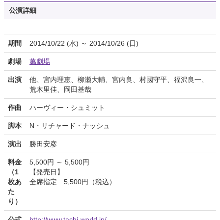
公演詳細
期間
2014/10/22 (水) ～ 2014/10/26 (日)
劇場
萬劇場
出演
他、宮内理恵、柳瀬大輔、宮内良、村國守平、福沢良一、
荒木里佳、岡田基哉
作曲
ハーヴィー・シュミット
脚本
N・リチャード・ナッシュ
演出
勝田安彦
料金
5,500円 ～ 5,500円
（1
【発売日】
枚あ
全席指定 5,500円（税込）
た
り）
公式
http://www.tachi-world.jp/