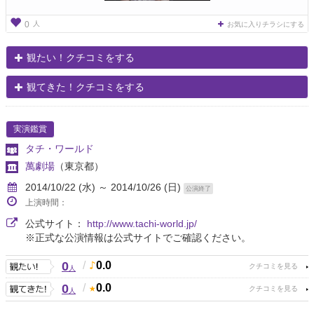
人
0
お気に入りチラシにする
観たい！クチコミをする
観てきた！クチコミをする
実演鑑賞
タチ・ワールド
萬劇場
（東京都）
2014/10/22 (水) ～ 2014/10/26 (日)
公演終了
上演時間：
公式サイト：
http://www.tachi-world.jp/
※正式な公演情報は公式サイトでご確認ください。
0
/
0.0
人
0
/
0.0
人