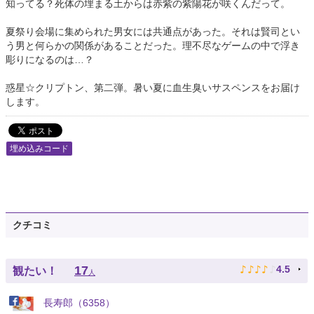
知ってる？死体の埋まる土からは赤紫の紫陽花が咲くんだって。
夏祭り会場に集められた男女には共通点があった。それは賢司とい
う男と何らかの関係があることだった。理不尽なゲームの中で浮き
彫りになるのは…？
惑星☆クリプトン、第二弾。暑い夏に血生臭いサスペンスをお届け
します。
埋め込みコード
クチコミ
♪
♪
♪
♪
♪
17
4.5
観たい！
人
長寿郎（6358）