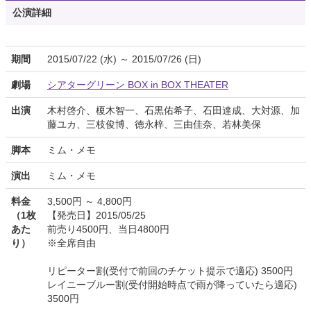
公演詳細
期間
2015/07/22 (水) ～ 2015/07/26 (日)
劇場
シアターグリーン BOX in BOX THEATER
出演
木村啓介、榎木智一、石黒佑希子、石田達成、大対源、加
藤ユカ、三枝俊博、徳永梓、三由佳奈、若林美保
脚本
ミム・メモ
演出
ミム・メモ
料金
3,500円 ～ 4,800円
（1枚
【発売日】2015/05/25
あた
前売り4500円、当日4800円
り）
※全席自由
リピーター割(受付で前回のチケット提示で適応) 3500円
レイニーブルー割(受付開始時点で雨が降っていたら適応)
3500円