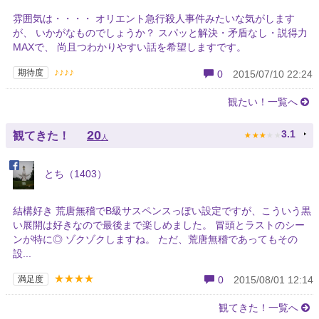
雰囲気は・・・・ オリエント急行殺人事件みたいな気がします
が、 いかがなものでしょうか？ スパッと解決・矛盾なし・説得力
MAXで、 尚且つわかりやすい話を希望しますです。
♪♪♪♪
期待度
0
2015/07/10 22:24
観たい！一覧へ
★
★
★
★
★
20
3.1
観てきた！
人
とち（1403）
結構好き 荒唐無稽でB級サスペンスっぽい設定ですが、こういう黒
い展開は好きなので最後まで楽しめました。 冒頭とラストのシー
ンが特に◎ ゾクゾクしますね。 ただ、荒唐無稽であってもその
設...
★★★★
満足度
0
2015/08/01 12:14
観てきた！一覧へ