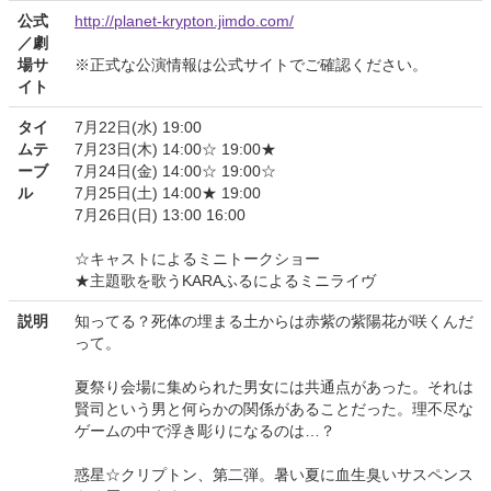
公式
http://planet-krypton.jimdo.com/
／劇
場サ
※正式な公演情報は公式サイトでご確認ください。
イト
タイ
7月22日(水) 19:00
ムテ
7月23日(木) 14:00☆ 19:00★
ーブ
7月24日(金) 14:00☆ 19:00☆
ル
7月25日(土) 14:00★ 19:00
7月26日(日) 13:00 16:00
☆キャストによるミニトークショー
★主題歌を歌うKARAふるによるミニライヴ
説明
知ってる？死体の埋まる土からは赤紫の紫陽花が咲くんだ
って。
夏祭り会場に集められた男女には共通点があった。それは
賢司という男と何らかの関係があることだった。理不尽な
ゲームの中で浮き彫りになるのは…？
惑星☆クリプトン、第二弾。暑い夏に血生臭いサスペンス