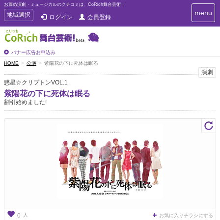
お薦め演劇・ミュージカルのクチコミは、CoRich舞台芸術！
T
menu
T
地域選択
ログイン
会員登録
o
o
g
g
g
g
l
l
バナー広告お申込み
e
e
HOME
公演
紫陽花の下に死体は眠る
n
n
演劇
a
a
v
惑星☆クリプトンVOL.1
i
v
紫陽花の下に死体は眠る
g
i
割引始めました!
a
g
t
a
i
t
o
n
i
o
n
人
0
お気に入りチラシにする