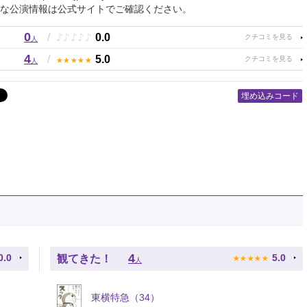
な公演情報は公式サイトでご確認ください。
0
♪
♪
♪
♪
♪
/
0.0
人
4
★
★
★
★
★
/
5.0
人
埋め込みコード
★
★
★
★
★
4
0.0
5.0
観てきた！
人
東横特急（34）