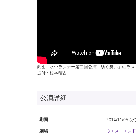
劇団 水中ランナー第二回公演「紡ぐ舞い」のラス
振付：松本稽古
公演詳細
期間
2014/11/05 (水
劇場
ウエストエンド