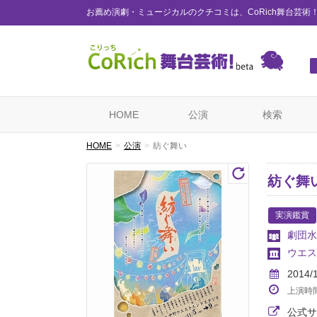
お薦め演劇・ミュージカルのクチコミは、CoRich舞台芸術
HOME
公演
検索
HOME
公演
紡ぐ舞い
紡ぐ舞
実演鑑賞
劇団水
ウエス
2014/
上演時
公式