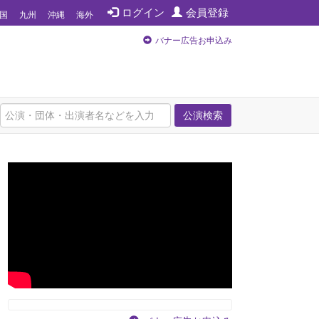
ログイン
会員登録
国
九州
沖縄
海外
バナー広告お申込み
公演検索