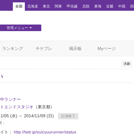
！
全国
北海道
東北
関東
甲信越
北陸
東海
近畿
中国
四
管理メニュー
団体WEBサイト管理
顧客管理
ランキング
チケプレ
掲示板
Myページ
演劇
い
中ランナー
トエンドスタジオ
（東京都）
11/05 (水) ～ 2014/11/09 (日)
公演終了
間：
サイト：
http://twtr.jp/suicyuurunner/status