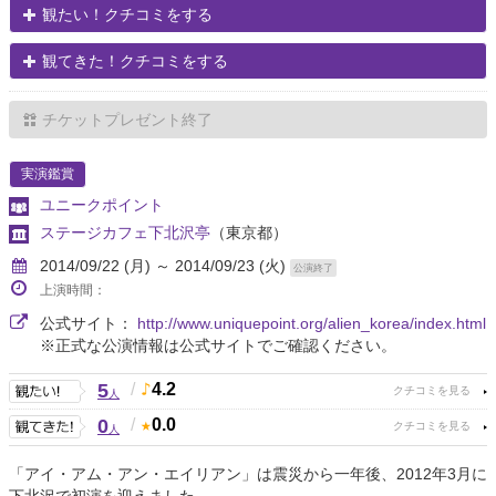
観たい！クチコミをする
観てきた！クチコミをする
チケットプレゼント終了
実演鑑賞
ユニークポイント
ステージカフェ下北沢亭
（東京都）
2014/09/22 (月) ～ 2014/09/23 (火)
公演終了
上演時間：
公式サイト：
http://www.uniquepoint.org/alien_korea/index.html
※正式な公演情報は公式サイトでご確認ください。
5
/
4.2
人
0
/
0.0
人
「アイ・アム・アン・エイリアン」は震災から一年後、2012年3月に