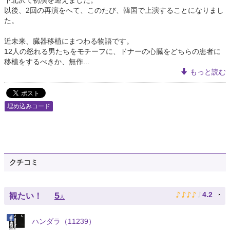
下北沢で初演を迎えました。
以後、2回の再演をへて、このたび、韓国で上演することになりまし
た。
近未来、臓器移植にまつわる物語です。
12人の怒れる男たちをモチーフに、ドナーの心臓をどちらの患者に
移植をするべきか、無作...
もっと読む
埋め込みコード
クチコミ
♪
♪
♪
♪
♪
5
4.2
観たい！
人
ハンダラ（11239）