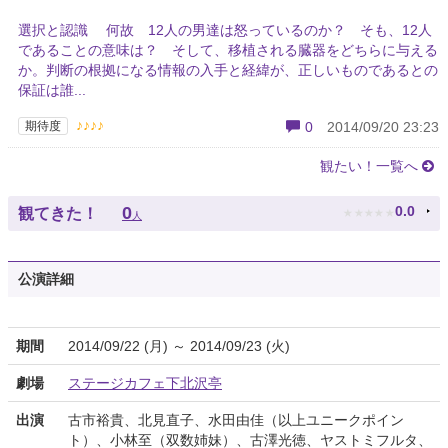
選択と認識 何故 12人の男達は怒っているのか？ そも、12人
であることの意味は？ そして、移植される臓器をどちらに与える
か。判断の根拠になる情報の入手と経緯が、正しいものであるとの
保証は誰...
♪♪♪♪
期待度
0
2014/09/20 23:23
観たい！一覧へ
★
★
★
★
★
0
0.0
観てきた！
人
公演詳細
期間
2014/09/22 (月) ～ 2014/09/23 (火)
劇場
ステージカフェ下北沢亭
出演
古市裕貴、北見直子、水田由佳（以上ユニークポイン
ト）、小林至（双数姉妹）、古澤光徳、ヤストミフルタ、