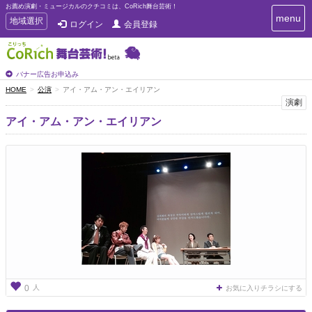
お薦め演劇・ミュージカルのクチコミは、CoRich舞台芸術！
T
menu
T
地域選択
ログイン
会員登録
o
o
g
g
g
g
l
l
バナー広告お申込み
e
e
HOME
公演
アイ・アム・アン・エイリアン
n
n
演劇
a
a
v
アイ・アム・アン・エイリアン
i
v
g
i
a
g
t
a
i
t
o
n
i
o
n
人
0
お気に入りチラシにする