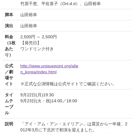
竹原千恵、平佐喜子（Ort-d.d）、山田裕幸
脚本
山田裕幸
演出
山田裕幸
料金
2,500円 ～ 2,500円
（1枚
【発売日】
あた
ワンドリンク付き
り）
公式
http://www.uniquepoint.org/alie
／劇
n_korea/index.html
場サ
イト
※正式な公演情報は公式サイトでご確認ください。
タイ
9月22日(月)19:30
ムテ
9月23日(火・祝)14:00／18:00
ーブ
ル
説明
「アイ・アム・アン・エイリアン」は震災から一年後、2
012年3月に下北沢で初演を迎えました。