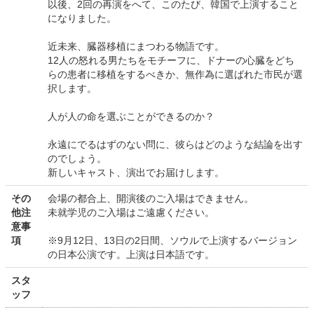
以後、2回の再演をへて、このたび、韓国で上演すること
になりました。
近未来、臓器移植にまつわる物語です。
12人の怒れる男たちをモチーフに、ドナーの心臓をどち
らの患者に移植をするべきか、無作為に選ばれた市民が選
択します。
人が人の命を選ぶことができるのか？
永遠にでるはずのない問に、彼らはどのような結論を出す
のでしょう。
新しいキャスト、演出でお届けします。
その
会場の都合上、開演後のご入場はできません。
他注
未就学児のご入場はご遠慮ください。
意事
項
※9月12日、13日の2日間、ソウルで上演するバージョン
の日本公演です。上演は日本語です。
スタ
ッフ