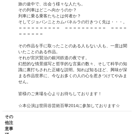
旅の途中で、出会う様々な人たち。
その列車はどこへ向かうのか？
列車に乗る乗客たちとは何者か？
そしてジョバンニとカムパネルラの行きつく先は・・・。
＝＝＝＝＝＝＝＝＝＝ ＝＝＝＝＝＝＝＝＝＝ ＝＝＝＝
＝＝＝＝＝＝
その作品を手に取ったことのある人もない人も、一度は聞
いたことのある作品。
それが宮沢賢治の銀河鉄道の夜です。
幻想的な情景描写と哲学的な言葉の数々、そして科学の知
識に裏打ちされた正確な説明。知れば知るほど、興味が深
まる作品世界に、今なお多くの人の心を惹きつけてやみま
せん。
皆様のご来場を心よりお待ちしております！
☆本公演は世田谷芸術百華2014に参加しております☆
その
他注
意事