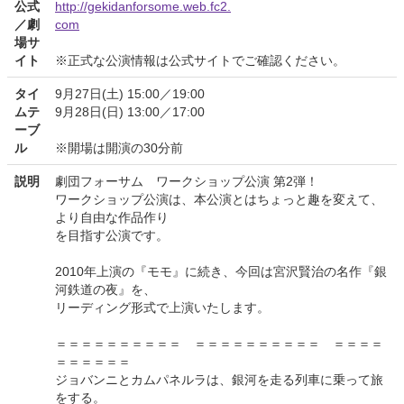
公式
http://gekidanforsome.web.fc2.
／劇
com
場サ
イト
※正式な公演情報は公式サイトでご確認ください。
タイ
9月27日(土) 15:00／19:00
ムテ
9月28日(日) 13:00／17:00
ーブ
ル
※開場は開演の30分前
説明
劇団フォーサム ワークショップ公演 第2弾！
ワークショップ公演は、本公演とはちょっと趣を変えて、
より自由な作品作り
を目指す公演です。
2010年上演の『モモ』に続き、今回は宮沢賢治の名作『銀
河鉄道の夜』を、
リーディング形式で上演いたします。
＝＝＝＝＝＝＝＝＝＝ ＝＝＝＝＝＝＝＝＝＝ ＝＝＝＝
＝＝＝＝＝＝
ジョバンニとカムパネルラは、銀河を走る列車に乗って旅
をする。