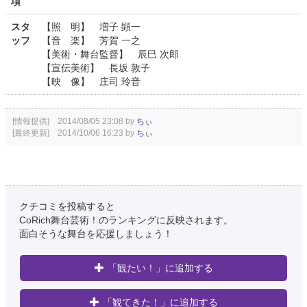
項
スタ
【照 明】 増子 顕一
ッフ
【音 楽】 芳賀 一之
【美術・舞台監督】 辰巳 次郎
【宣伝美術】 長坂 敦子
【映 像】 庄司 玲音
[情報提供] 2014/08/05 23:08 by
ちぃ
[最終更新] 2014/10/06 16:23 by
ちぃ
クチコミを投稿すると
CoRich舞台芸術！のランキングに反映されます。
面白そうな舞台を応援しましょう！
「観たい！」に追加する
「観てきた！」に追加する