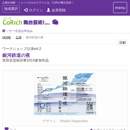
お薦め演劇・ミュージカルのクチコミは、CoRich舞台芸術！
T
menu
T
地域選択
ログイン
会員登録
o
o
g
g
g
g
l
l
バナー広告お申込み
e
e
HOME
公演
銀河鉄道の夜
n
n
演劇
a
a
v
ワークショップ公演vol.2
i
v
銀河鉄道の夜
g
i
世田谷芸術百華2014参加作品
a
g
t
a
i
t
o
n
i
o
n
デザイン：Atsuko Nagasaka
人
お気に入りチラシにする