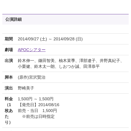
公演詳細
期間
2014/09/27 (土) ～ 2014/09/28 (日)
劇場
APOCシアター
出演
鈴木伸一、鎌田智美、柚木茉季、澤部遼子、井野真紀子、
小栗健、鈴木太一朗、しおつか誠、田澤恭平
脚本
(原作)宮沢賢治
演出
野崎美子
料金
1,500円 ～ 1,500円
（1
【発売日】2014/08/16
枚あ
前売・当日 1,500円
た
※前売は日時指定
り）