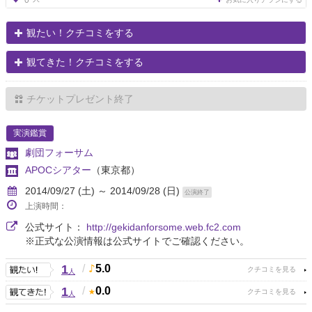
0
観たい！クチコミをする
観てきた！クチコミをする
チケットプレゼント終了
実演鑑賞
劇団フォーサム
APOCシアター
（東京都）
2014/09/27 (土) ～ 2014/09/28 (日)
公演終了
上演時間：
公式サイト：
http://gekidanforsome.web.fc2.com
※正式な公演情報は公式サイトでご確認ください。
1
/
5.0
人
1
/
0.0
人