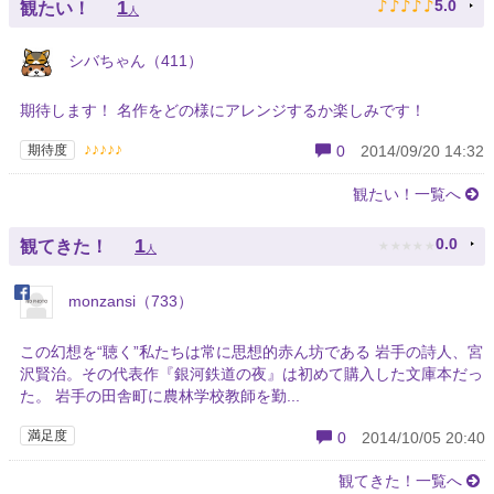
♪
♪
♪
♪
♪
1
5.0
観たい！
人
シバちゃん（411）
期待します！ 名作をどの様にアレンジするか楽しみです！
♪♪♪♪♪
期待度
0
2014/09/20 14:32
観たい！一覧へ
★
★
★
★
★
1
0.0
観てきた！
人
monzansi（733）
この幻想を“聴く”私たちは常に思想的赤ん坊である 岩手の詩人、宮
沢賢治。その代表作『銀河鉄道の夜』は初めて購入した文庫本だっ
た。 岩手の田舎町に農林学校教師を勤...
満足度
0
2014/10/05 20:40
観てきた！一覧へ