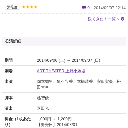
★★★★
満足度
0
2014/09/07 22:14
観てきた！一覧へ
公演詳細
期間
2014/09/06 (土) ～ 2014/09/07 (日)
劇場
ART THEATER 上野小劇場
出演
岡本知里、亀ケ谷香、本橋晴香、安田実央、松
田マキ
脚本
越智優
演出
喜田光一
料金（1枚あた
1,000円 ～ 1,200円
り）
【発売日】2014/08/01