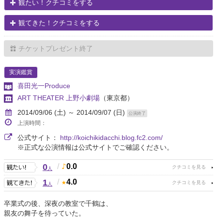
観たい！クチコミをする
観てきた！クチコミをする
チケットプレゼント終了
実演鑑賞
喜田光一Produce
ART THEATER 上野小劇場
（東京都）
2014/09/06 (土) ～ 2014/09/07 (日)
公演終了
上演時間：
公式サイト：
http://koichikidacchi.blog.fc2.com/
※正式な公演情報は公式サイトでご確認ください。
0
/
0.0
人
1
/
4.0
人
卒業式の後、深夜の教室で千鶴は、
親友の舞子を待っていた。