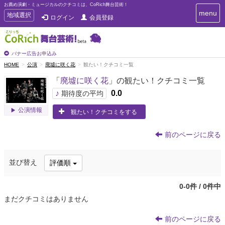
お薦め演劇・ミュージカルのクチコミは、CoRich舞台芸術！
T
menu
T
地域選択
ログイン
会員登録
o
o
g
g
g
g
l
l
バナー広告お申込み
e
e
HOME
公演
廃墟に咲く花
観たい！クチコミ一覧
n
n
a
「
廃墟に咲く花
」の観たい！クチコミ一覧
a
v
i
v
♪
0.0
期待度の平均
g
i
a
公演情報
観たい！クチコミをする
g
t
a
i
t
o
前のページに戻る
n
i
o
並び替え
評価順
n
0-0件 / 0件中
まだクチコミはありません
前のページに戻る