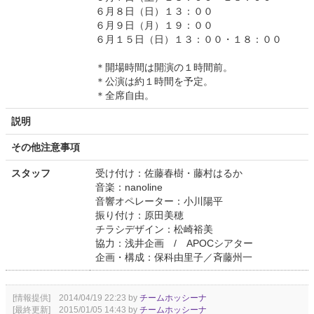
６月８日（日）１３：００
６月９日（月）１９：００
６月１５日（日）１３：００・１８：００
＊開場時間は開演の１時間前。
＊公演は約１時間を予定。
＊全席自由。
説明
その他注意事項
スタッフ
受け付け：佐藤春樹・藤村はるか
音楽：nanoline
音響オペレーター：小川陽平
振り付け：原田美穂
チラシデザイン：松崎裕美
協力：浅井企画 / APOCシアター
企画・構成：保科由里子／斉藤州一
[情報提供] 2014/04/19 22:23 by
チームホッシーナ
[最終更新] 2015/01/05 14:43 by
チームホッシーナ