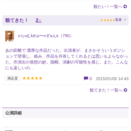
観たい！一覧へ
★
★
★
★
★
2
5.0
観てきた！
人
nらoむkれe〜nずaんk（790）
あの距離で 濃厚な作品だった。出演者が、まさかそういうポジシ
ョンで登場し、絡み、作品を共有してくれるとは思いもよらなかっ
た。作演出の発想の妙。脱帽。演劇の可能性を感じ、また、こんな
にも楽しいの...
★★★★★
満足度
0
2015/01/05 14:43
観てきた！一覧へ
公演詳細