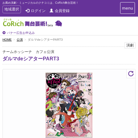
お薦め演劇・ミュージカルのクチコミは、CoRich舞台芸術！
T
menu
T
地域選択
ログイン
会員登録
o
o
g
g
g
g
l
l
バナー広告お申込み
e
e
HOME
公演
ダルマdeシアターPART3
n
n
演劇
a
a
v
チームホッシーナ カフェ公演
i
v
ダルマdeシアターPART3
g
i
a
g
t
a
i
t
o
n
i
o
n