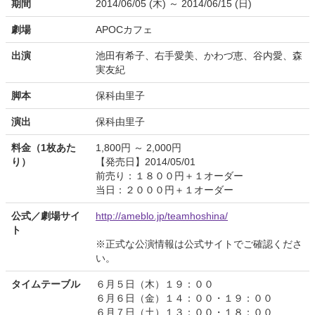
期間
2014/06/05 (木) ～ 2014/06/15 (日)
劇場
APOCカフェ
出演
池田有希子、右手愛美、かわづ恵、谷内愛、森
実友紀
脚本
保科由里子
演出
保科由里子
料金（1枚あた
1,800円 ～ 2,000円
り）
【発売日】2014/05/01
前売り：１８００円＋１オーダー
当日：２０００円＋１オーダー
公式／劇場サイ
http://ameblo.jp/teamhoshina/
ト
※正式な公演情報は公式サイトでご確認くださ
い。
タイムテーブル
６月５日（木）１９：００
６月６日（金）１４：００・１９：００
６月７日（土）１３：００・１８：００