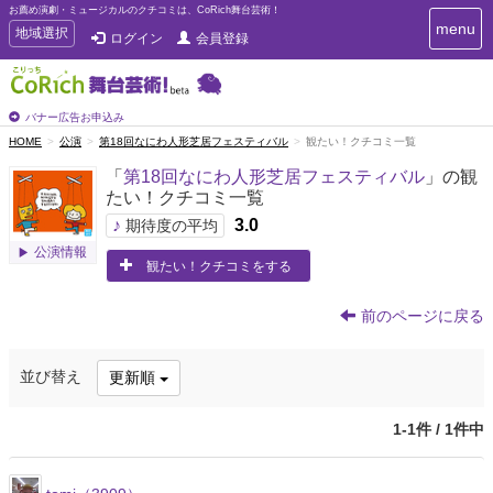
お薦め演劇・ミュージカルのクチコミは、CoRich舞台芸術！
T
menu
T
地域選択
ログイン
会員登録
o
o
g
g
g
g
l
l
バナー広告お申込み
e
e
HOME
公演
第18回なにわ人形芝居フェスティバル
観たい！クチコミ一覧
n
n
a
「
第18回なにわ人形芝居フェスティバル
」の観
a
v
たい！クチコミ一覧
i
v
g
♪
3.0
i
期待度の平均
a
g
公演情報
t
観たい！クチコミをする
a
i
t
o
n
i
前のページに戻る
o
n
並び替え
更新順
1-1件 / 1件中