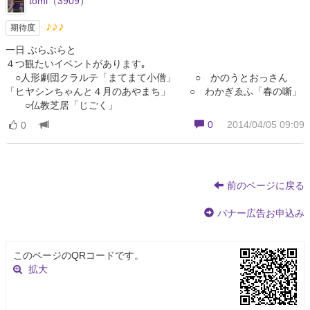
tomi（3909）
♪♪♪
期待度
一日 ぶらぶらと
４つ観たいイベントがあります｡
○人形劇団クラルテ「まてまて小僧」 ○ かのうとおっさん
「ヒヤシンちゃんと４月のあやまち」 ○ わかぎゑふ「春の噺」
○仏教芝居「じごく」
0
2014/04/05 09:09
0
前のページに戻る
バナー広告お申込み
このページのQRコードです。
拡大