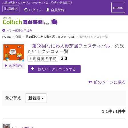
お薦め演劇・ミュージカルのクチコミは、CoRich舞台芸術！
T
menu
T
地域選択
ログイン
会員登録
o
o
g
g
g
g
l
l
バナー広告お申込み
e
e
HOME
公演
第18回なにわ人形芝居フェスティバル
観たい！クチコミ一覧
n
n
a
「
第18回なにわ人形芝居フェスティバル
」の観
a
v
たい！クチコミ一覧
i
v
g
♪
3.0
i
期待度の平均
a
g
公演情報
t
観たい！クチコミをする
a
i
t
o
n
i
前のページに戻る
o
n
並び替え
新着順
1-1件 / 1件中