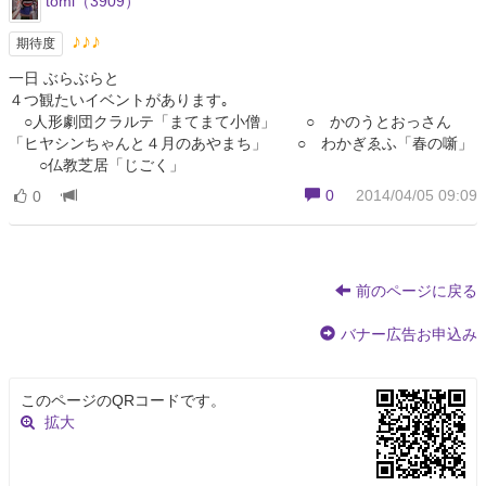
tomi（3909）
♪♪♪
期待度
一日 ぶらぶらと
４つ観たいイベントがあります｡
○人形劇団クラルテ「まてまて小僧」 ○ かのうとおっさん
「ヒヤシンちゃんと４月のあやまち」 ○ わかぎゑふ「春の噺」
○仏教芝居「じごく」
0
2014/04/05 09:09
0
前のページに戻る
バナー広告お申込み
このページのQRコードです。
拡大