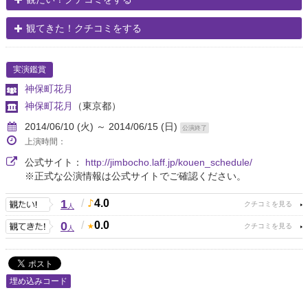
観てきた！クチコミをする
実演鑑賞
神保町花月
神保町花月
（東京都）
2014/06/10 (火) ～ 2014/06/15 (日)
公演終了
上演時間：
公式サイト：
http://jimbocho.laff.jp/kouen_schedule/
※正式な公演情報は公式サイトでご確認ください。
1
/
4.0
人
0
/
0.0
人
埋め込みコード