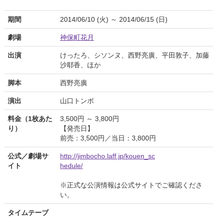
期間
2014/06/10 (火) ～ 2014/06/15 (日)
劇場
神保町花月
出演
けったろ、シソンヌ、西野亮廣、平田敦子、加藤
沙耶香、ほか
脚本
西野亮廣
演出
山口トンボ
料金（1枚あた
3,500円 ～ 3,800円
り）
【発売日】
前売：3,500円／当日：3,800円
公式／劇場サ
http://jimbocho.laff.jp/kouen_sc
イト
hedule/
※正式な公演情報は公式サイトでご確認くださ
い。
タイムテーブ