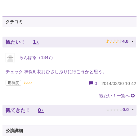
クチコミ
♪
♪
♪
♪
♪
1
4.0
観たい！
人
らんぼる（1347）
チェック 神保町花月ひさしぶりに行こうかと思う。
♪♪♪♪
期待度
0
2014/03/30 10:42
観たい！一覧へ
★
★
★
★
★
0
0.0
観てきた！
人
公演詳細