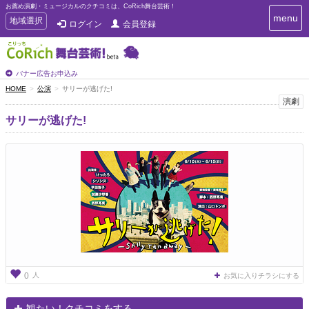
お薦め演劇・ミュージカルのクチコミは、CoRich舞台芸術！
T
menu
T
地域選択
ログイン
会員登録
o
o
g
g
g
g
l
l
バナー広告お申込み
e
e
HOME
公演
サリーが逃げた!
n
n
演劇
a
a
v
サリーが逃げた!
i
v
g
i
a
g
t
a
i
t
o
n
i
o
n
人
0
お気に入りチラシにする
観たい！クチコミをする