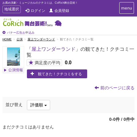
お薦め演劇・ミュージカルのクチコミは、CoRich舞台芸術！
T
menu
T
地域選択
ログイン
会員登録
o
o
g
g
g
g
l
l
バナー広告お申込み
e
e
HOME
公演
屋上ワンダーランド
観てきた！クチコミ一覧
n
n
a
「
屋上ワンダーランド
」の観てきた！クチコミ一
a
v
覧
i
v
g
★
0.0
i
満足度の平均
a
g
公演情報
t
観てきた！クチコミをする
a
i
t
o
n
i
前のページに戻る
o
n
並び替え
評価順
0-0件 / 0件中
まだクチコミはありません