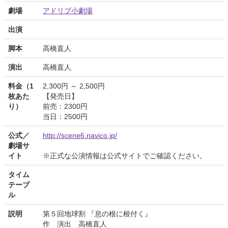
劇場
アドリブ小劇場
出演
脚本
高橋直人
演出
高橋直人
料金（1
2,300円 ～ 2,500円
枚あた
【発売日】
り）
前売：2300円
当日：2500円
公式／
http://scene6.navico.jp/
劇場サ
イト
※正式な公演情報は公式サイトでご確認ください。
タイム
テーブ
ル
説明
第５回地球割 『息の根に根付く』
作 演出 高橋直人