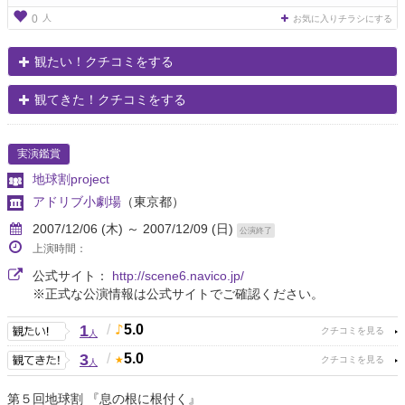
人
0
お気に入りチラシにする
観たい！クチコミをする
観てきた！クチコミをする
実演鑑賞
地球割project
アドリブ小劇場
（東京都）
2007/12/06 (木) ～ 2007/12/09 (日)
公演終了
上演時間：
公式サイト：
http://scene6.navico.jp/
※正式な公演情報は公式サイトでご確認ください。
1
/
5.0
人
3
/
5.0
人
第５回地球割 『息の根に根付く』