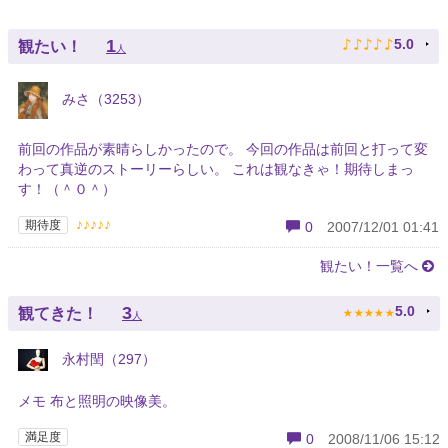
♪
♪
♪
♪
♪
1
5.0
観たい！
人
みさ（3253）
前回の作品が素晴らしかったので。 今回の作品は前回と打って変
わって真逆のストーリーらしい。 これは観なきゃ！期待しまっ
す！（＾０＾）
♪♪♪♪♪
期待度
0
2007/12/01 01:41
観たい！一覧へ
★
★
★
★
★
3
5.0
観てきた！
人
永村閏（297）
メモ 布と照明の映像美。
満足度
0
2008/11/06 15:12