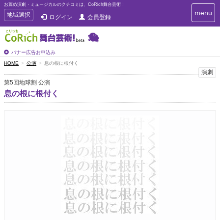
お薦め演劇・ミュージカルのクチコミは、CoRich舞台芸術！
T
menu
T
地域選択
ログイン
会員登録
o
o
g
g
g
g
l
l
バナー広告お申込み
e
e
HOME
公演
息の根に根付く
n
n
演劇
a
a
v
第5回地球割 公演
i
v
息の根に根付く
g
i
a
g
t
a
i
t
o
n
i
o
n