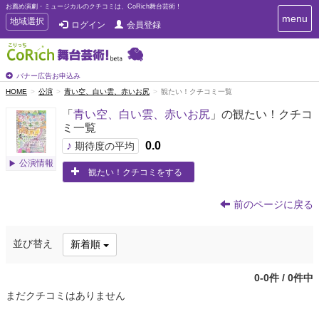
お薦め演劇・ミュージカルのクチコミは、CoRich舞台芸術！
T
menu
T
地域選択
ログイン
会員登録
o
o
g
g
g
g
l
l
バナー広告お申込み
e
e
HOME
公演
青い空、白い雲、赤いお尻
観たい！クチコミ一覧
n
n
a
「
青い空、白い雲、赤いお尻
」の観たい！クチコ
a
v
ミ一覧
i
v
g
♪
0.0
i
期待度の平均
a
g
公演情報
t
観たい！クチコミをする
a
i
t
o
n
i
前のページに戻る
o
n
並び替え
新着順
0-0件 / 0件中
まだクチコミはありません