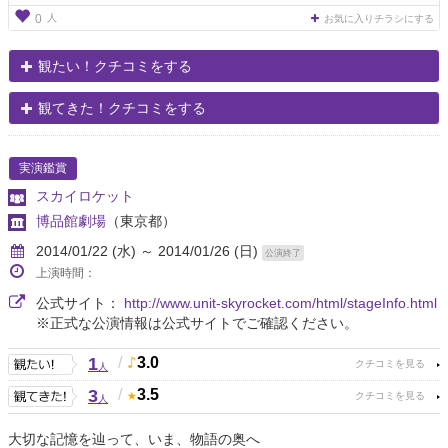
人
0
お気に入りチラシにする
観たい！クチコミをする
観てきた！クチコミをする
実演鑑賞
スカイロケット
博品館劇場
（東京都）
2014/01/22 (水) ～ 2014/01/26 (日)
公演終了
上演時間：
公式サイト：
http://www.unit-skyrocket.com/html/stageInfo.html
※正式な公演情報は公式サイトでご確認ください。
1
/
3.0
人
3
/
3.5
人
大切な記憶を辿って、いま、物語の奥へ