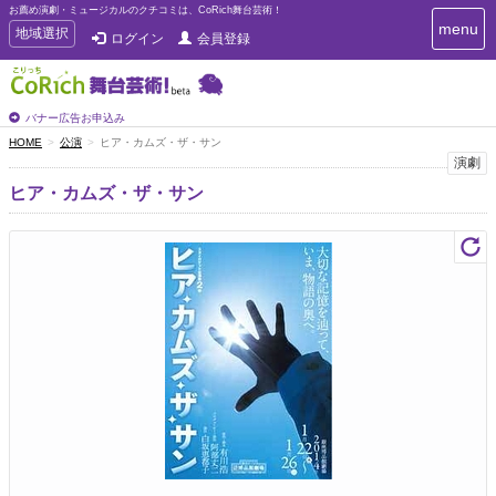
お薦め演劇・ミュージカルのクチコミは、CoRich舞台芸術！
T
menu
T
地域選択
ログイン
会員登録
o
o
g
g
g
g
l
l
バナー広告お申込み
e
e
HOME
公演
ヒア・カムズ・ザ・サン
n
n
演劇
a
a
v
ヒア・カムズ・ザ・サン
i
v
g
i
a
g
t
a
i
t
o
n
i
o
n