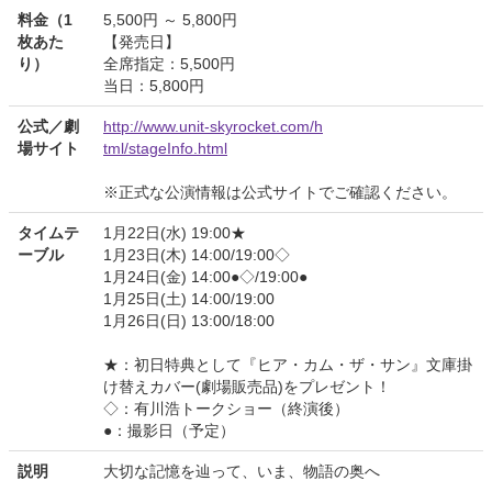
料金（1
5,500円 ～ 5,800円
枚あた
【発売日】
り）
全席指定：5,500円
当日：5,800円
公式／劇
http://www.unit-skyrocket.com/h
場サイト
tml/stageInfo.html
※正式な公演情報は公式サイトでご確認ください。
タイムテ
1月22日(水) 19:00★
ーブル
1月23日(木) 14:00/19:00◇
1月24日(金) 14:00●◇/19:00●
1月25日(土) 14:00/19:00
1月26日(日) 13:00/18:00
★：初日特典として『ヒア・カム・ザ・サン』文庫掛
け替えカバー(劇場販売品)をプレゼント！
◇：有川浩トークショー（終演後）
●：撮影日（予定）
説明
大切な記憶を辿って、いま、物語の奥へ