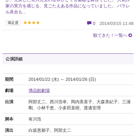
家の実力を感じる、見ごたえある作品になっていました。 パラレ
ル具合も...
★★★★
満足度
0
2014/03/15 11:48
観てきた！一覧へ
公演詳細
期間
2014/01/22 (水) ～ 2014/01/26 (日)
劇場
博品館劇場
出演
阿部丈二、西川浩幸、岡内美喜子、大森美紀子、三浦
剛、小林千恵、小多田直樹、渡邊安理
脚本
有川浩
演出
白坂恵都子、阿部丈二