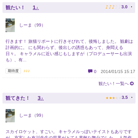
♪
♪
♪
♪
♪
1
3.0
観たい！
人
しーま（99）
行きます！ 旅猫リポートに行きそびれて、後悔しました。 観劇は
計画的に。 にも関わらず、後出しの誘惑もあって、身悶える
日々。 キャラメルに近い感じもしますが（プロデューサーも出演
も）、有...
♪♪♪
期待度
0
2014/01/15 15:17
観たい！一覧へ
★
★
★
★
★
3
3.5
観てきた！
人
しーま（99）
スカイロケット、すごい。 キャラメルっぽいテイストもありです
が、充実した有川先生の世界がとても素敵な舞台でした。 人気作