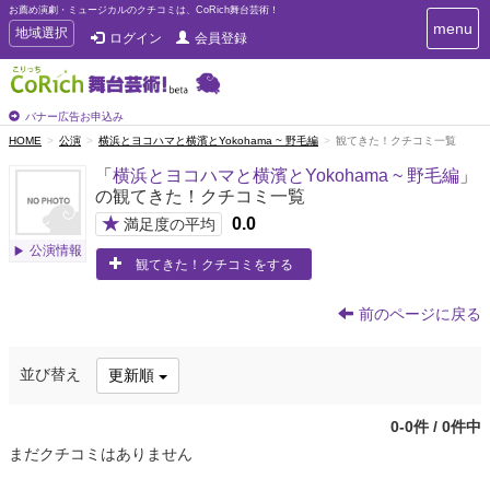
お薦め演劇・ミュージカルのクチコミは、CoRich舞台芸術！
T
menu
T
地域選択
ログイン
会員登録
o
o
g
g
g
g
l
l
バナー広告お申込み
e
e
HOME
公演
横浜とヨコハマと横濱とYokohama ~ 野毛編
観てきた！クチコミ一覧
n
n
a
「
横浜とヨコハマと横濱とYokohama ~ 野毛編
」
a
v
の観てきた！クチコミ一覧
i
v
g
★
0.0
i
満足度の平均
a
g
公演情報
t
観てきた！クチコミをする
a
i
t
o
n
i
前のページに戻る
o
n
並び替え
更新順
0-0件 / 0件中
まだクチコミはありません