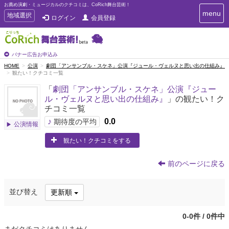
お薦め演劇・ミュージカルのクチコミは、CoRich舞台芸術！
T
menu
T
地域選択
ログイン
会員登録
o
o
g
g
g
g
l
l
バナー広告お申込み
e
e
HOME
公演
劇団「アンサンブル・スケネ」公演『ジュール・ヴェルヌと思い出の仕組み』
n
観たい！クチコミ一覧
n
a
a
v
「
劇団「アンサンブル・スケネ」公演『ジュー
i
v
ル・ヴェルヌと思い出の仕組み』
」の観たい！ク
g
i
チコミ一覧
a
g
t
♪
0.0
期待度の平均
公演情報
a
i
t
o
観たい！クチコミをする
n
i
o
前のページに戻る
n
並び替え
更新順
0-0件 / 0件中