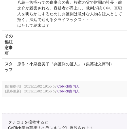
八島一族揃っての食事会の夜、杉彦の父で財閥の社長・龍
之介が殺害される。容疑者が浮上し、裁判が続く中、真犯
人を明らかにするために弁護側は意外な人物を証人として
招く。法廷で迎えるクライマックス・・・
はたして結末は？
その
他注
意事
項
スタ
原作：小泉喜美子『弁護側の証人』（集英社文庫刊）
ッフ
[情報提供] 2013/11/02 19:55 by
CoRich案内人
[最終更新] 2013/11/02 19:56 by
CoRich案内人
クチコミを投稿すると
CoRich舞台芸術！のランキングに反映されます。