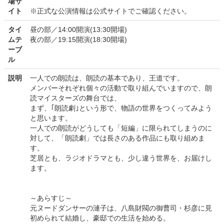
場サ
イト
※正式な公演情報は公式サイトでご確認ください。
タイ
昼の部／14:00開演(13:30開場)
ムテ
夜の部／19:15開演(18:30開場)
ーブ
ル
説明
一人での朗読は、朗読の基本であり、王道です。
メンバーそれぞれ個々の活動で取り組んでいますので、朗
読マイスターズの舞台では、
まず、｢朗読劇｣という形で、物語の世界をつくってみよう
と思います。
一人での朗読がどうしても「短編」に限られてしまうのに
対して、「朗読劇」では長さのある作品にも取り組めま
す。
芝居とも、ラジオドラマとも、少し違う世界を、お届けし
ます。
～あらすじ～
元ヌードダンサーの漣子は、八島財閥の御曹司・杉彦に見
初められて結婚し、豪邸での生活を始める。