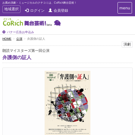
お薦め演劇・ミュージカルのクチコミは、CoRich舞台芸術！
T
menu
T
地域選択
ログイン
会員登録
o
o
g
g
g
g
l
l
バナー広告お申込み
e
e
HOME
公演
弁護側の証人
n
n
演劇
a
a
v
朗読マイスターズ第一回公演
i
v
弁護側の証人
g
i
a
g
t
a
i
t
o
n
i
o
n