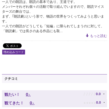
一人での朗読は、朗読の基本であり、王道です。
メンバーそれぞれ個々の活動で取り組んでいますので、朗読マイス
ターズの舞台では、
まず、｢朗読劇｣という形で、物語の世界をつくってみようと思いま
す。
一人での朗読がどうしても「短編」に限られてしまうのに対して、
「朗読劇」では長さのある作品にも取...
もっと読む
埋め込みコード
クチコミ
♪
♪
♪
♪
♪
0
0.0
観たい！
人
★
★
★
★
★
0
0.0
観てきた！
人