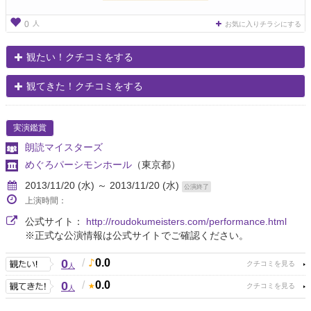
人
0
お気に入りチラシにする
観たい！クチコミをする
観てきた！クチコミをする
実演鑑賞
朗読マイスターズ
めぐろパーシモンホール
（東京都）
2013/11/20 (水) ～ 2013/11/20 (水)
公演終了
上演時間：
公式サイト：
http://roudokumeisters.com/performance.html
※正式な公演情報は公式サイトでご確認ください。
0
/
0.0
人
0
/
0.0
人