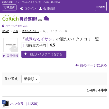
お薦め演劇・ミュージカルのクチコミは、CoRich舞台芸術！
T
menu
T
地域選択
ログイン
会員登録
o
o
g
g
g
g
l
l
バナー広告お申込み
e
e
HOME
公演
彼異なるイサン
観たい！クチコミ一覧
n
n
a
「
彼異なるイサン
」の観たい！クチコミ一覧
a
v
i
v
♪
4.5
期待度の平均
g
i
a
観たい！クチコミをする
g
公演情報
t
a
i
t
o
前のページに戻る
n
i
o
並び替え
新着順
n
1-4件 / 4件中
ハンダラ（11236）