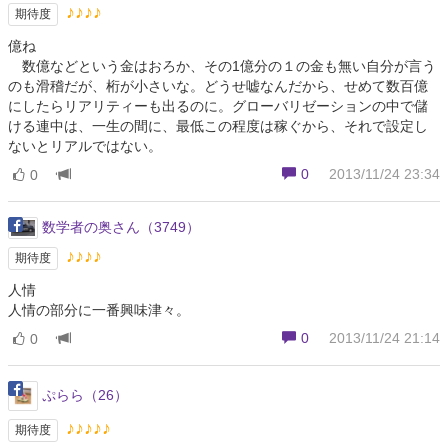
♪♪♪♪
期待度
億ね
数億などという金はおろか、その1億分の１の金も無い自分が言う
のも滑稽だが、桁が小さいな。どうせ嘘なんだから、せめて数百億
にしたらリアリティーも出るのに。グローバリゼーションの中で儲
ける連中は、一生の間に、最低この程度は稼ぐから、それで設定し
ないとリアルではない。
0
2013/11/24 23:34
0
数学者の奥さん（3749）
♪♪♪♪
期待度
人情
人情の部分に一番興味津々。
0
2013/11/24 21:14
0
ぷらら（26）
♪♪♪♪♪
期待度