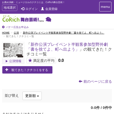
お薦め演劇・ミュージカルのクチコミは、CoRich舞台芸術！
T
menu
T
地域選択
ログイン
会員登録
o
o
g
g
g
g
l
l
バナー広告お申込み
e
e
HOME
公演
新作公演プレイベント半観客参加型野外劇「書を捨てよ、町へ出よう」
n
観てきた！クチコミ一覧
n
a
a
v
「
新作公演プレイベント半観客参加型野外劇
i
v
「書を捨てよ、町へ出よう」
」の観てきた！ク
g
i
チコミ一覧
a
g
t
★
0.0
満足度の平均
公演情報
a
i
t
o
観てきた！クチコミをする
n
i
o
前のページに戻る
n
並び替え
更新順
0-0件 / 0件中