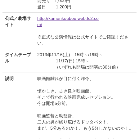
前売り 1,000円
当日 1,200円
公式／劇場サ
http://kamenkoubou.web.fc2.co
イト
m/
※正式な公演情報は公式サイトでご確認くださ
い。
タイムテーブ
2013年11/16(土) 15時～/19時～
ル
11/17(日) 15時～
（いずれも開場は開演の30分前）
説明
映画館離れが目に付く昨今、
懐かしき、古き良き映画館。
そこで行われる映画完成レセプション。
今は開場5分前。
映画監督と助監督、
二人の男が繰り広げるドッタバタ！。
まだ、5分あるのか！、もう5分しかないのか！。