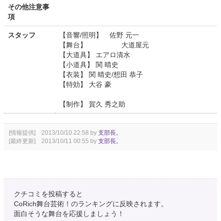
その他注意事
項
スタッフ
【音響/照明】 佐野 元一
【舞台】 大道屋元
【大道具】 エアロ清水
【小道具】 関 晴史
【衣装】 関 晴史/想田 恭子
【特効】 大谷 豪
【制作】 賀久 秀之助
[情報提供] 2013/10/10 22:58 by
支部長。
[最終更新] 2013/10/11 00:55 by
支部長。
クチコミを投稿すると
CoRich舞台芸術！のランキングに反映されます。
面白そうな舞台を応援しましょう！