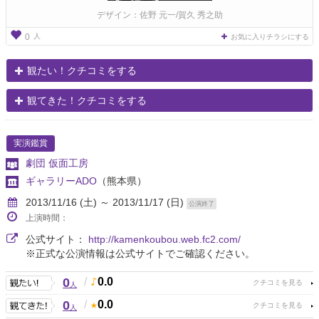
デザイン：佐野 元一/賀久 秀之助
人
0
お気に入りチラシにする
観たい！クチコミをする
観てきた！クチコミをする
実演鑑賞
劇団 仮面工房
ギャラリーADO
（熊本県）
2013/11/16 (土) ～ 2013/11/17 (日)
公演終了
上演時間：
公式サイト：
http://kamenkoubou.web.fc2.com/
※正式な公演情報は公式サイトでご確認ください。
0
/
0.0
人
0
/
0.0
人