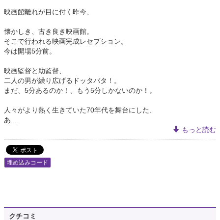
映画館離れが目に付く昨今、
懐かしき、古き良き映画館。
そこで行われる映画完成レセプション。
今は開場5分前。
映画監督と助監督、
二人の男が繰り広げるドッタバタ！。
まだ、5分あるのか！、もう5分しかないのか！。
人々がより熱く生きていた70年代を舞台にした、
あ...
もっと読む
埋め込みコード
クチコミ