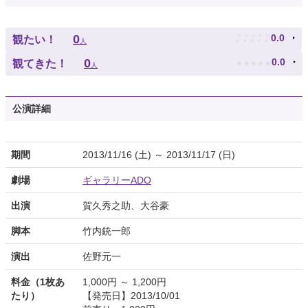
♪
♪
♪
♪
♪
0
0.0
観たい！
人
★
★
★
★
★
0
0.0
観てきた！
人
公演詳細
期間
2013/11/16 (土) ～ 2013/11/17 (日)
劇場
ギャラリーADO
出演
賀久秀之助、大谷豪
脚本
竹内銃一郎
演出
佐野元一
料金（1枚あ
1,000円 ～ 1,200円
たり）
【発売日】2013/10/01