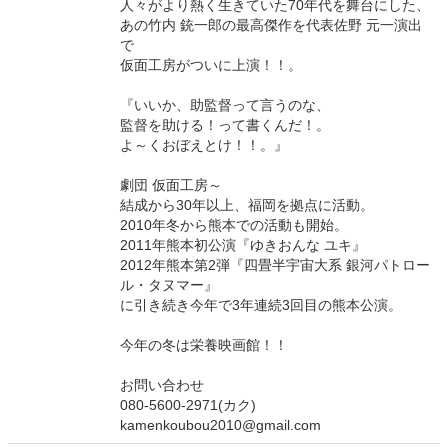
人々がより熱く生きていた70年代を舞台にした、
あの竹内 銃一郎の最高傑作を代表佐野 元一演出
で
仮面工房がついに上演！！。
『いいか、助監督って言うのな、
監督を助ける！って書くんだ！。
よ～くおぼえとけ！！。』
劇団 仮面工房～
結成から30年以上、福岡を拠点に活動。
2010年冬から熊本での活動も開始。
2011年熊本初公演『ゆきおんな ユキ』
2012年熊本第2弾『四畳半宇宙大系 銀河パトロー
ル・タヌマー』
に引き続き今年で3年連続3回目の熊本公演。
今年の冬は栄養映画館！！
お問い合わせ
080-5600-2971(カク)
kamenkoubou2010@gmail.com