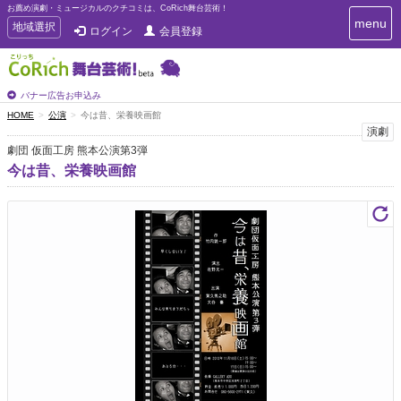
お薦め演劇・ミュージカルのクチコミは、CoRich舞台芸術！
T
menu
T
地域選択
ログイン
会員登録
o
o
g
g
g
g
l
l
バナー広告お申込み
e
e
HOME
公演
今は昔、栄養映画館
n
n
演劇
a
a
v
劇団 仮面工房 熊本公演第3弾
i
v
今は昔、栄養映画館
g
i
a
g
t
a
i
t
o
n
i
o
n