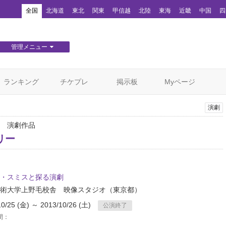
！
全国
北海道
東北
関東
甲信越
北陸
東海
近畿
中国
四
管理メニュー
団体WEBサイト管理
顧客管理
ランキング
チケプレ
掲示板
Myページ
演劇
 演劇作品
リー
・スミスと探る演劇
術大学上野毛校舎 映像スタジオ
（東京都）
10/25 (金) ～ 2013/10/26 (土)
公演終了
間：