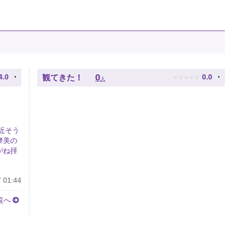
★
★
★
★
★
0
4.0
0.0
観てきた！
人
近そう
摩美の
がね拝
 01:44
覧へ