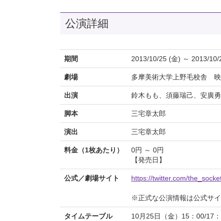
公演詳細
期間
2013/10/25 (金) ～ 2013/10/
劇場
多摩美術大学上野毛校舎 映
出演
鈴木もも、須藤瑞己、安廣勇
脚本
三宅章太郎
演出
三宅章太郎
料金（1枚あたり）
0円 ～ 0円
【発売日】
公式／劇場サイト
https://twitter.com/the_socke
※正式な公演情報は公式サ
タイムテーブル
10月25日（金）15：00/17：