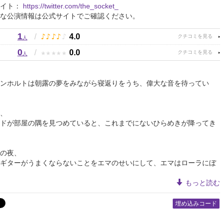
サイト：
https://twitter.com/the_socket_
な公演情報は公式サイトでご確認ください。
1
♪
♪
♪
♪
♪
/
4.0
人
0
★
★
★
★
★
/
0.0
人
ンホルトは朝露の夢をみながら寝返りをうち、偉大な音を待ってい
夜、
ドが部屋の隅を見つめていると、これまでにないひらめきが降ってき
の夜、
ギターがうまくならないことをエマのせいにして、エマはローラにぼ
もっと読む
埋め込みコード