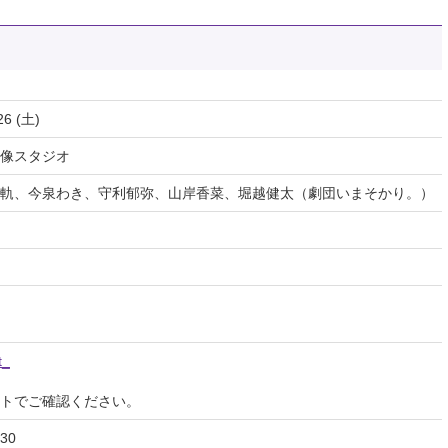
26 (土)
像スタジオ
軌、今泉わき、守利郁弥、山岸香菜、堀越健太（劇団いまそかり。）
t_
イトでご確認ください。
30