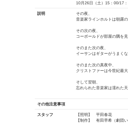
10月26日（土）15：00/17：
説明
その夜、
音楽家ラインホルトは朝露の
その次の夜、
コーボールドが部屋の隅を見
そのまた次の夜、
イーサンはギターがうまくな
そのまた次の真夜中、
クリストファーは今世紀最大
そして翌朝、
忘れられた音楽家は濡れた天
その他注意事項
スタッフ
【照明】 平田春花
【制作】 有田早希（劇団い