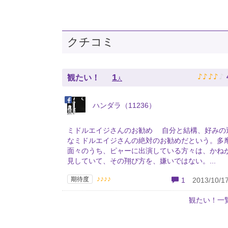
クチコミ
♪
♪
♪
♪
♪
1
観たい！
人
ハンダラ（11236）
ミドルエイジさんのお勧め 自分と結構、好みの
なミドルエイジさんの絶対のお勧めだという。多
面々のうち、ピャーに出演している方々は、かね
見していて、その翔び方を、嫌いではない。...
♪♪♪♪
期待度
1
2013/10/17
観たい！一