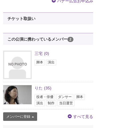
バナー広告お申込み
チケット取扱い
この公演に携わっているメンバー
2
三宅
(0)
脚本
演出
りた
(35)
役者・俳優
ダンサー
脚本
演出
制作
当日運営
すべて見る
メンバーに登録