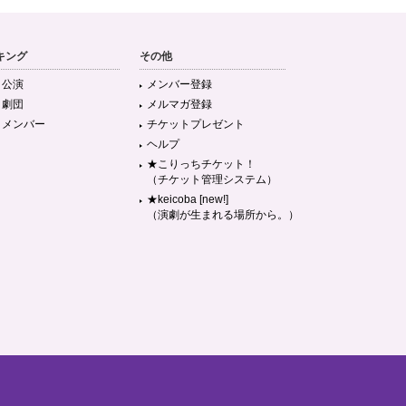
キング
その他
目公演
メンバー登録
目劇団
メルマガ登録
目メンバー
チケットプレゼント
ヘルプ
★こりっちチケット！
（チケット管理システム）
★keicoba [new!]
（演劇が生まれる場所から。）