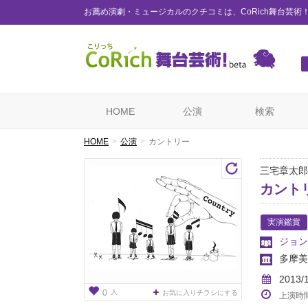
お薦め演劇・ミュージカルのクチコミは、CoRich舞台芸術
HOME
公演
検索
HOME
公演
カントリー
三宅章太郎
カント
実演鑑賞
ジョン
多摩美
2013/
人
0
お気に入りチラシにする
上演時