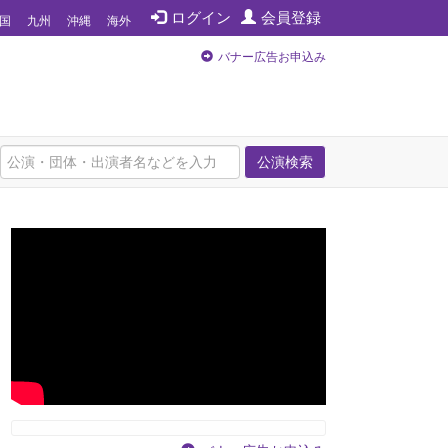
ログイン
会員登録
国
九州
沖縄
海外
バナー広告お申込み
公演検索