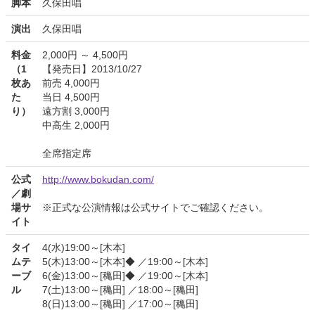
脚本
久保田唱
演出
久保田唱
料金
2,000円 ～ 4,500円
（1
【発売日】2013/10/27
枚あ
前売 4,000円
た
当日 4,500円
り）
遠方割 3,000円
中高生 2,000円
全席指定席
公式
http://www.bokudan.com/
／劇
場サ
※正式な公演情報は公式サイトでご確認ください。
イト
タイ
4(水)19:00～[木本]
ムテ
5(木)13:00～[木本]◆ ／19:00～[木本]
ーブ
6(金)13:00～[穐田]◆ ／19:00～[木本]
ル
7(土)13:00～[穐田] ／18:00～[穐田]
8(日)13:00～[穐田] ／17:00～[穐田]