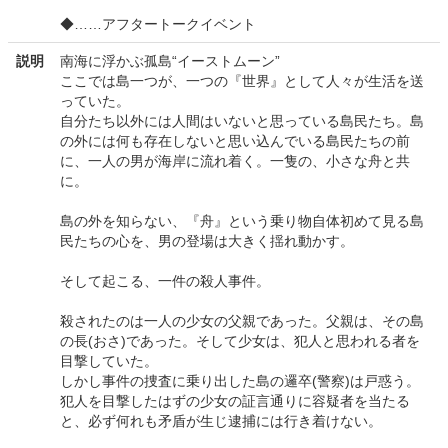
◆……アフタートークイベント
説明
南海に浮かぶ孤島“イーストムーン”
ここでは島一つが、一つの『世界』として人々が生活を送
っていた。
自分たち以外には人間はいないと思っている島民たち。島
の外には何も存在しないと思い込んでいる島民たちの前
に、一人の男が海岸に流れ着く。一隻の、小さな舟と共
に。
島の外を知らない、『舟』という乗り物自体初めて見る島
民たちの心を、男の登場は大きく揺れ動かす。
そして起こる、一件の殺人事件。
殺されたのは一人の少女の父親であった。父親は、その島
の長(おさ)であった。そして少女は、犯人と思われる者を
目撃していた。
しかし事件の捜査に乗り出した島の邏卒(警察)は戸惑う。
犯人を目撃したはずの少女の証言通りに容疑者を当たる
と、必ず何れも矛盾が生じ逮捕には行き着けない。