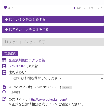
人
0
お気に入りチラシにする
観たい！クチコミをする
観てきた！クチコミをする
チケットプレゼント終了
実演鑑賞
企画演劇集団ボクラ団義
SPACE107
（東京都）
他劇場あり:
2013/12/04 (水) ～ 2013/12/08 (日)
公演終了
上演時間：
公式サイト：
http://www.bokudan.com/
※正式な公演情報は公式サイトでご確認ください。