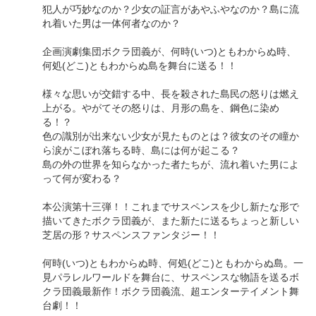
犯人が巧妙なのか？少女の証言があやふやなのか？島に流
れ着いた男は一体何者なのか？
企画演劇集団ボクラ団義が、何時(いつ)ともわからぬ時、
何処(どこ)ともわからぬ島を舞台に送る！！
様々な思いが交錯する中、長を殺された島民の怒りは燃え
上がる。やがてその怒りは、月形の島を、鋼色に染め
る！？
色の識別が出来ない少女が見たものとは？彼女のその瞳か
ら涙がこぼれ落ちる時、島には何が起こる？
島の外の世界を知らなかった者たちが、流れ着いた男によ
って何が変わる？
本公演第十三弾！！これまでサスペンスを少し新たな形で
描いてきたボクラ団義が、また新たに送るちょっと新しい
芝居の形？サスペンスファンタジー！！
何時(いつ)ともわからぬ時、何処(どこ)ともわからぬ島。一
見パラレルワールドを舞台に、サスペンスな物語を送るボ
クラ団義最新作！ボクラ団義流、超エンターテイメント舞
台劇！！