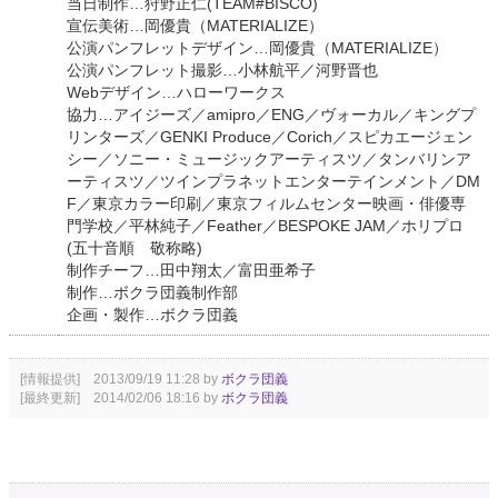
当日制作…狩野正仁(TEAM#BISCO)
宣伝美術…岡優貴（MATERIALIZE）
公演パンフレットデザイン…岡優貴（MATERIALIZE）
公演パンフレット撮影…小林航平／河野晋也
Webデザイン…ハローワークス
協力…アイジーズ／amipro／ENG／ヴォーカル／キングプ
リンターズ／GENKI Produce／Corich／スピカエージェン
シー／ソニー・ミュージックアーティスツ／タンバリンア
ーティスツ／ツインプラネットエンターテインメント／DM
F／東京カラー印刷／東京フィルムセンター映画・俳優専
門学校／平林純子／Feather／BESPOKE JAM／ホリプロ
(五十音順 敬称略)
制作チーフ…田中翔太／富田亜希子
制作…ボクラ団義制作部
企画・製作…ボクラ団義
[情報提供] 2013/09/19 11:28 by
ボクラ団義
[最終更新] 2014/02/06 18:16 by
ボクラ団義