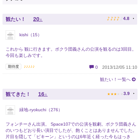
♪
♪
♪
♪
♪
20
4.8
観たい！
人
kishi（15）
これから 観に行きます。ボクラ団義さんの公演を観るのは3回目。
今回も楽しみです。
♪♪♪♪♪
期待度
0
2013/12/05 11:10
観たい！一覧へ
★
★
★
★
★
16
3.9
観てきた！
人
緑地-ryokuchi（276）
フォンチーさん出演。 Space107での公演を観劇。ボクラ団義さん
のいつもどおり長い演目でしたが、飽くことはありませんでした。
片目を隠して「ピキーン」というのは6年近く経った今もはっき