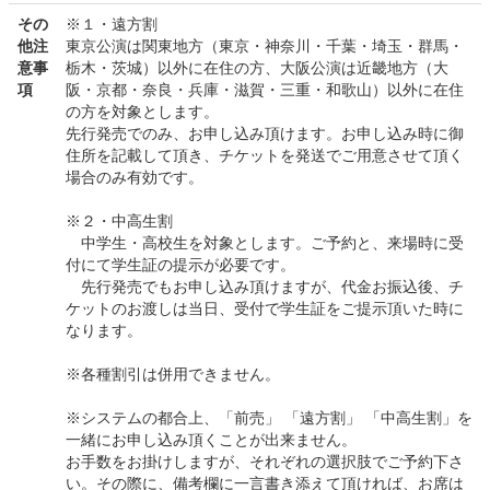
その
※１・遠方割
他注
東京公演は関東地方（東京・神奈川・千葉・埼玉・群馬・
意事
栃木・茨城）以外に在住の方、大阪公演は近畿地方（大
項
阪・京都・奈良・兵庫・滋賀・三重・和歌山）以外に在住
の方を対象とします。
先行発売でのみ、お申し込み頂けます。お申し込み時に御
住所を記載して頂き、チケットを発送でご用意させて頂く
場合のみ有効です。
※２・中高生割
中学生・高校生を対象とします。ご予約と、来場時に受
付にて学生証の提示が必要です。
先行発売でもお申し込み頂けますが、代金お振込後、チ
ケットのお渡しは当日、受付で学生証をご提示頂いた時に
なります。
※各種割引は併用できません。
※システムの都合上、「前売」 「遠方割」 「中高生割」を
一緒にお申し込み頂くことが出来ません。
お手数をお掛けしますが、それぞれの選択肢でご予約下さ
い。その際に、備考欄に一言書き添えて頂ければ、お席は