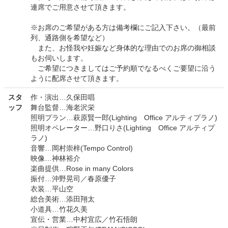
連席でご用意させて頂きます。
※お席のご希望がある方は備考欄にご記入下さい。（最前
列、通路側を希望など）
また、お怪我や妊娠など身体的な理由でのお席の御相談
もお伺いします。
ご希望につきましてはご予約順でなるべくご要望に沿う
ように配席させて頂きます。
スタ
作・演出…久保田唱
ッフ
舞台監督…海老沢栄
照明プラン…萩原賢一郎(Lighting Office アルティプラノ)
照明オペレーター…野口りさ(Lighting Office アルティプ
ラノ)
音響…岡村崇梓(Tempo Control)
映像…神林裕介
楽曲提供…Rose in many Colors
振付…沖野晃司／春原優子
衣装…平山空
総合美術…添田翔太
小道具…竹花久美
宣伝・営業…中村宜広／竹石悟朗