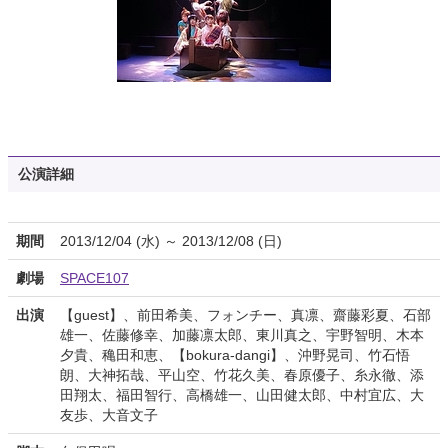
公演詳細
期間
2013/12/04 (水) ～ 2013/12/08 (日)
劇場
SPACE107
出演
【guest】、前田希美、フォンチー、真凛、齋藤彩夏、石部
雄一、佐藤修幸、加藤凛太郎、東川真之、宇野智明、木本
夕貴、穐田和恵、【bokura-dangi】、沖野晃司、竹石悟
朗、大神拓哉、平山空、竹花久美、春原優子、糸永徹、添
田翔太、福田智行、高橋雄一、山田健太郎、中村宜広、大
友歩、大音文子