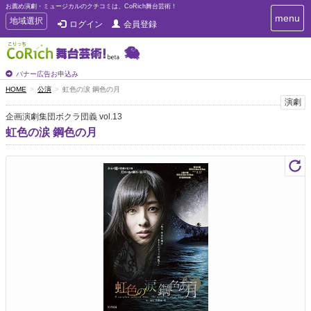
お薦め演劇・ミュージカルのクチコミは、CoRich舞台芸術！
T
menu
T
地域選択
ログイン
会員登録
o
o
g
g
g
g
l
l
バナー広告お申込み
e
e
HOME
公演
虹色の涙 鋼色の月
n
n
演劇
a
a
v
企画演劇集団ボクラ団義 vol.13
i
v
虹色の涙 鋼色の月
g
i
a
g
t
a
i
t
o
n
i
o
n