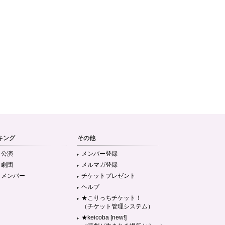
キング
その他
目公演
メンバー登録
目劇団
メルマガ登録
目メンバー
チケットプレゼント
ヘルプ
★こりっちチケット！
（チケット管理システム）
★keicoba [new!]