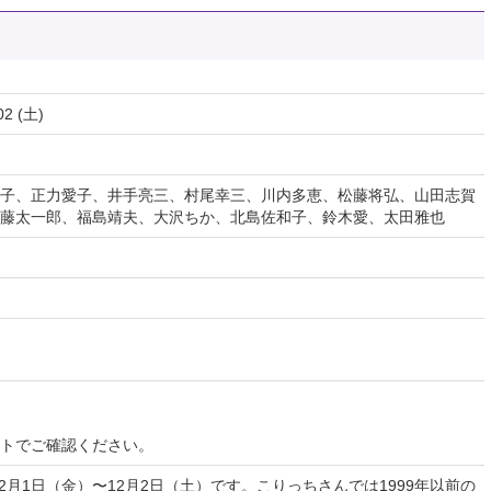
02 (土)
子、正力愛子、井手亮三、村尾幸三、川内多恵、松藤将弘、山田志賀
藤太一郎、福島靖夫、大沢ちか、北島佐和子、鈴木愛、太田雅也
イトでご確認ください。
12月1日（金）〜12月2日（土）です。こりっちさんでは1999年以前の