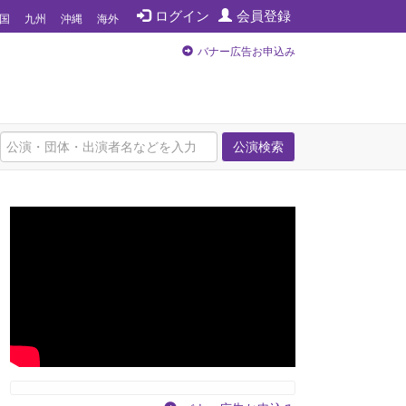
ログイン
会員登録
国
九州
沖縄
海外
バナー広告お申込み
公演検索