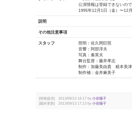
公演情報は登録できないので
1995年12月1日（金）〜12
説明
その他注意事項
スタッフ
照明：佐久間巨照
音響：阿部淳夫
写真：秦英夫
舞台監督：藤井孝志
制作：加藤美由貴 糀本美
制作補：金井麻美子
[情報提供] 2013/09/13 16:17 by
小谷陽子
[最終更新] 2013/09/13 17:13 by
小谷陽子