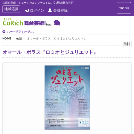
お薦め演劇・ミュージカルのクチコミは、CoRich舞台芸術！
T
menu
T
地域選択
ログイン
会員登録
o
o
g
g
g
g
l
l
バナー広告お申込み
e
e
HOME
公演
オマール・ポラス『ロミオとジュリエット』
n
n
演劇
a
a
v
オマール・ポラス『ロミオとジュリエット』
i
v
g
i
a
g
t
a
i
t
o
n
i
o
n