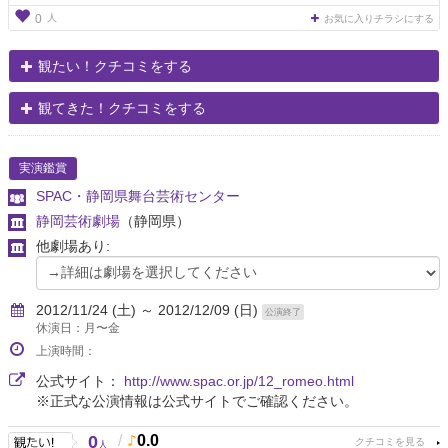
人
0
お気に入りチラシにする
観たい！クチコミをする
観てきた！クチコミをする
実演鑑賞
SPAC・静岡県舞台芸術センター
静岡芸術劇場
（静岡県）
他劇場あり:
2012/11/24 (土) ～ 2012/12/09 (日)
公演終了
休演日：月〜金
上演時間：
公式サイト：
http://www.spac.or.jp/12_romeo.html
※正式な公演情報は公式サイトでご確認ください。
0
/
0.0
人