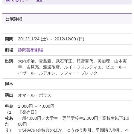
公演詳細
期間
2012/11/24 (土) ～ 2012/12/09 (日)
劇場
静岡芸術劇場
出演
大内米治、貴島豪、武石守正、舘野百代、美加理、山本実
幸、吉見亮、渡辺敬彦、ルイ・フォルティエ、ピエール＝
イヴ・ル・ルアルン、ソフィー・ブレック
脚本
演出
オマール・ポラス
料金
1,000円 ～ 4,000円
（1
【発売日】
枚あ
一般4,000円／大学生・専門学校生2,000円／高校生以下1,0
た
00円
り）
☆SPACの会特典のほか、ゆうゆう割引、早期購入割引、ペ