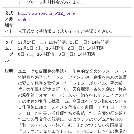
ア／グループ割引料金があります。
公式
http://www.spac.or.jp/12_rome
／劇
o.html
場サ
イト
※正式な公演情報は公式サイトでご確認ください。
タイ
11月24日（土）16時開演、25日（日）14時開演
ムテ
12月1日（土）16時開演、2日（日）14時開演
ーブ
8日（土）16時開演、9日（日）14時開演
ル
説明
ユニークな仮面劇の手法と、印象的な業火のラストシーン
で観客を魅了した『ドン・ファン』や、劇場を南米の荒野
に変えて観客を驚愕させた『シモン・ボリバル、夢の断
片』の衝撃も記憶に新しい、天真爛漫、奇抜無類の「舞台
の魔術師」オマール・ポラスが、満を持してシェイクスピ
アの永遠の名作に挑戦する。今回はベテラン揃いのＳＰＡ
Ｃ俳優陣に加え、スイスを代表する劇団「テアトロ・マラ
ンドロ」から実力派俳優たちが集結した。言葉の壁を越え
た二つの異文化の競演に、彼はラテンのリズムと独自の
「和」のテイストを注ぎこむ。未だかつてない多国籍版
『ロミオとジュリエット』に、すでにヨーロッパの劇場か