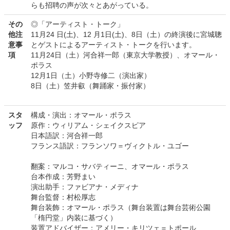
らも招聘の声が次々とあがっている。
その
◎「アーティスト・トーク」
他注
11月24 日(土)、12 月1日(土)、8日（土）の終演後に宮城聰
意事
とゲストによるアーティスト・トークを行います。
項
11月24日（土）河合祥一郎（東京大学教授）、オマール・
ポラス
12月1日（土）小野寺修二（演出家）
8日（土）笠井叡（舞踊家・振付家）
スタ
構成・演出：オマール・ポラス
ッフ
原作：ウィリアム・シェイクスピア
日本語訳：河合祥一郎
フランス語訳：フランソワ＝ヴィクトル・ユゴー
翻案：マルコ・サバティーニ、オマール・ポラス
台本作成：芳野まい
演出助手：ファビアナ・メディナ
舞台監督：村松厚志
舞台装飾：オマール・ポラス（舞台装置は舞台芸術公園
「楕円堂」内装に基づく）
装置アドバイザー：アメリー・キリツェ＝トポール