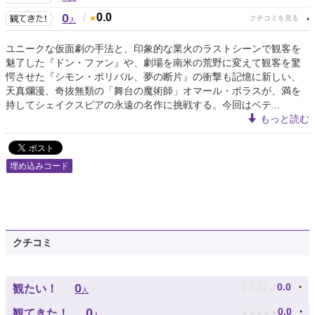
0
/
0.0
人
ユニークな仮面劇の手法と、印象的な業火のラストシーンで観客を
魅了した『ドン・ファン』や、劇場を南米の荒野に変えて観客を驚
愕させた『シモン・ボリバル、夢の断片』の衝撃も記憶に新しい、
天真爛漫、奇抜無類の「舞台の魔術師」オマール・ポラスが、満を
持してシェイクスピアの永遠の名作に挑戦する。今回はベテ...
もっと読む
埋め込みコード
クチコミ
♪
♪
♪
♪
♪
0
0.0
観たい！
人
★
★
★
★
★
0
0.0
観てきた！
人