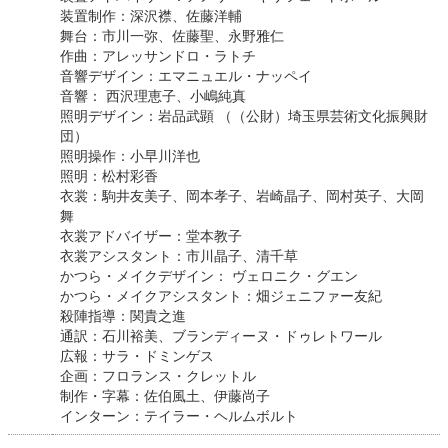
装置制作：深沢襟、佐藤洋輔
舞台：市川一弥、佐藤聖、永野雅仁
作曲：アレッサンドロ・ラトチ
音響デザイン：エマニュエル・ナッペイ
音響： 西沢理恵子、小嶋純真
照明デザイン：岩品武顕 （（公財）埼玉県芸術文化振興財
団）
照明操作：小早川洋也
照明：松村彩香
衣裳：駒井友美子、岡本孝子、岩崎晶子、岡村英子、大岡
舞
衣裳アドバイザー：堂本教子
衣裳アシスタント：市川晶子、清千草
かつら・メイクデザイン： ヴェロニク・グエン
かつら・メイクアシスタント：畑ジェニファー友紀
殺陣指導：関貴之進
通訳：石川裕美、ブランディーヌ・ドゥレトワール
広報：サラ・ドミンゲス
企画：フロランス・クレットル
制作・字幕：佐伯風土、伊藤尚子
インターン：テイラー・ヘルムボルト