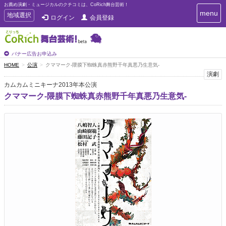
お薦め演劇・ミュージカルのクチコミは、CoRich舞台芸術！
T
menu
T
地域選択
ログイン
会員登録
o
o
g
g
g
g
l
l
バナー広告お申込み
e
e
HOME
公演
クママーク-隈膜下蜘蛛真赤熊野千年真悪乃生意気-
n
n
演劇
a
a
v
カムカムミニキーナ2013年本公演
i
v
クママーク-隈膜下蜘蛛真赤熊野千年真悪乃生意気-
g
i
a
g
t
a
i
t
o
n
i
o
n