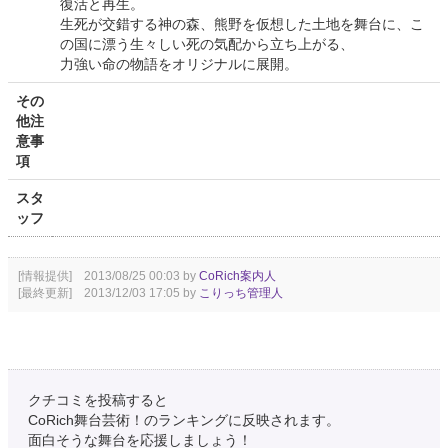
復活と再生。
生死が交錯する神の森、熊野を仮想した土地を舞台に、こ
の国に漂う生々しい死の気配から立ち上がる、
力強い命の物語をオリジナルに展開。
その
他注
意事
項
スタ
ッフ
[情報提供] 2013/08/25 00:03 by
CoRich案内人
[最終更新] 2013/12/03 17:05 by
こりっち管理人
クチコミを投稿すると
CoRich舞台芸術！のランキングに反映されます。
面白そうな舞台を応援しましょう！