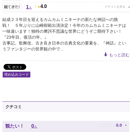
1
/
4.0
人
結成２３年目を迎えるカムカムミニキーナの新たな神話への挑
戦！ ５年ぶりに山崎樹範出演決定！今年のカムカムミニキーナは
一味違います！独特の摩訶不思議な世界にどうぞご期待下さい！
『23年目。復活の年。』
古事記。歌舞伎。古き良き日本の古典文化の要素を、『神話』とい
うファンタジーの世界観の中で...
もっと読む
埋め込みコード
クチコミ
♪
♪
♪
♪
♪
0
0.0
観たい！
人