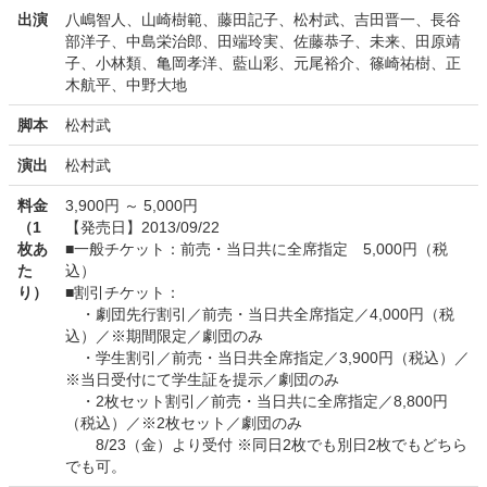
出演
八嶋智人、山崎樹範、藤田記子、松村武、吉田晋一、長谷
部洋子、中島栄治郎、田端玲実、佐藤恭子、未来、田原靖
子、小林類、亀岡孝洋、藍山彩、元尾裕介、篠崎祐樹、正
木航平、中野大地
脚本
松村武
演出
松村武
料金
3,900円 ～ 5,000円
（1
【発売日】2013/09/22
枚あ
■一般チケット：前売・当日共に全席指定 5,000円（税
た
込）
り）
■割引チケット：
・劇団先行割引／前売・当日共全席指定／4,000円（税
込）／※期間限定／劇団のみ
・学生割引／前売・当日共全席指定／3,900円（税込）／
※当日受付にて学生証を提示／劇団のみ
・2枚セット割引／前売・当日共に全席指定／8,800円
（税込）／※2枚セット／劇団のみ
8/23（金）より受付 ※同日2枚でも別日2枚でもどちら
でも可。