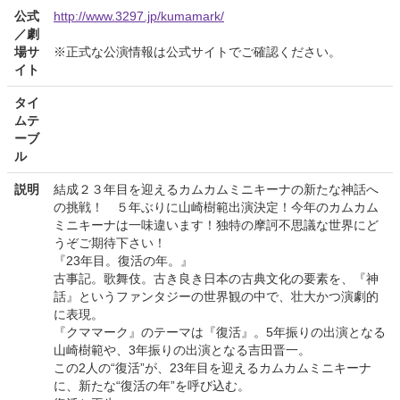
公式
http://www.3297.jp/kumamark/
／劇
場サ
※正式な公演情報は公式サイトでご確認ください。
イト
タイ
ムテ
ーブ
ル
説明
結成２３年目を迎えるカムカムミニキーナの新たな神話へ
の挑戦！ ５年ぶりに山崎樹範出演決定！今年のカムカム
ミニキーナは一味違います！独特の摩訶不思議な世界にど
うぞご期待下さい！
『23年目。復活の年。』
古事記。歌舞伎。古き良き日本の古典文化の要素を、『神
話』というファンタジーの世界観の中で、壮大かつ演劇的
に表現。
『クママーク』のテーマは『復活』。5年振りの出演となる
山崎樹範や、3年振りの出演となる吉田晋一。
この2人の“復活”が、23年目を迎えるカムカムミニキーナ
に、新たな“復活の年”を呼び込む。