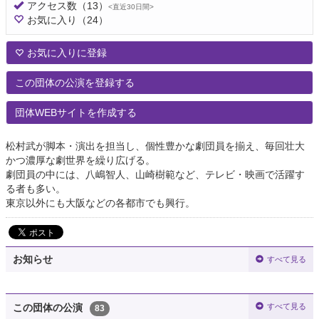
アクセス数
（13）
<直近30日間>
お気に入り
（24）
お気に入りに登録
この団体の公演を登録する
団体WEBサイトを作成する
松村武が脚本・演出を担当し、個性豊かな劇団員を揃え、毎回壮大
かつ濃厚な劇世界を繰り広げる。
劇団員の中には、八嶋智人、山崎樹範など、テレビ・映画で活躍す
る者も多い。
東京以外にも大阪などの各都市でも興行。
お知らせ
すべて見る
すべて見る
この団体の公演
83