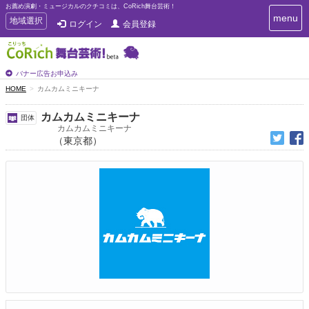
お薦め演劇・ミュージカルのクチコミは、CoRich舞台芸術！
T
menu
T
地域選択
ログイン
会員登録
o
o
g
g
g
g
l
l
バナー広告お申込み
e
e
HOME
カムカムミニキーナ
n
n
a
a
v
カムカムミニキーナ
団体
i
v
カムカムミニキーナ
g
（東京都）
i
a
g
t
a
i
t
o
n
i
o
n