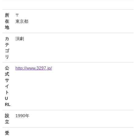
所
〒
在
東京都
地
カ
演劇
テ
ゴ
リ
公
http://www.3297.jp/
式
サ
イ
ト
U
RL
設
1990年
立
受