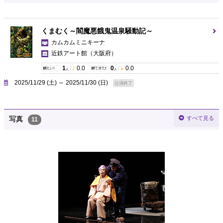
くまむく～閻魔悪餓鬼温泉騒動記～
カムカムミニキーナ
近鉄アート館
（大阪府）
1
/
0.0
0
/
0.0
人
人
2025/11/29 (土) ～ 2025/11/30 (日)
公演終了
すべて見る
写真
11