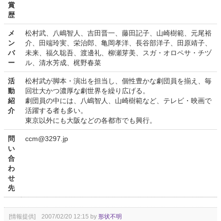
賞
歴
メ
松村武、八嶋智人、吉田晋一、藤田記子、山崎樹範、元尾裕
ン
介、田端玲実、栄治郎、亀岡孝洋、長谷部洋子、田原靖子、
バ
未来、福久聡吾、渡邊礼、柳瀬芽美、スガ・オロペサ・チヅ
ー
ル、清水芳成、梶野春菜
活
松村武が脚本・演出を担当し、個性豊かな劇団員を揃え、毎
動
回壮大かつ濃厚な劇世界を繰り広げる。
紹
劇団員の中には、八嶋智人、山崎樹範など、テレビ・映画で
介
活躍する者も多い。
東京以外にも大阪などの各都市でも興行。
問
ccm@3297.jp
い
合
わ
せ
先
[情報提供] 2007/02/20 12:15 by
形状不明