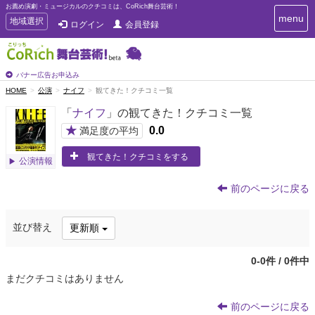
お薦め演劇・ミュージカルのクチコミは、CoRich舞台芸術！
T
menu
T
地域選択
ログイン
会員登録
o
o
g
g
g
g
l
l
バナー広告お申込み
e
e
HOME
公演
ナイフ
観てきた！クチコミ一覧
n
n
a
「
ナイフ
」の観てきた！クチコミ一覧
a
v
i
v
★
0.0
満足度の平均
g
i
a
観てきた！クチコミをする
g
公演情報
t
a
i
t
o
前のページに戻る
n
i
o
並び替え
更新順
n
0-0件 / 0件中
まだクチコミはありません
前のページに戻る