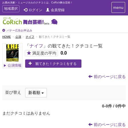
お薦め演劇・ミュージカルのクチコミは、CoRich舞台芸術！
T
menu
T
地域選択
ログイン
会員登録
o
o
g
g
g
g
l
l
バナー広告お申込み
e
e
HOME
公演
ナイフ
観てきた！クチコミ一覧
n
n
a
「
ナイフ
」の観てきた！クチコミ一覧
a
v
i
v
★
0.0
満足度の平均
g
i
a
観てきた！クチコミをする
g
公演情報
t
a
i
t
o
前のページに戻る
n
i
o
並び替え
新着順
n
0-0件 / 0件中
まだクチコミはありません
前のページに戻る