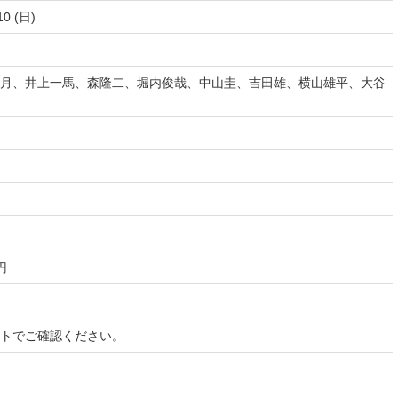
10 (日)
月、井上一馬、森隆二、堀内俊哉、中山圭、吉田雄、横山雄平、大谷
円
イトでご確認ください。