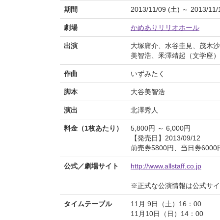
期間
2013/11/09 (土) ～ 2013/11/
劇場
かめありリリオホール
出演
大塚庸介、水谷圭見、茂木沙
美智浩、釆澤靖起（文学座）
作曲
いずみたく
脚本
大谷美智浩
演出
北澤秀人
料金（1枚あたり）
5,800円 ～ 6,000円
【発売日】2013/09/12
前売券5800円、当日券6000
公式／劇場サイト
http://www.allstaff.co.jp
※正式な公演情報は公式サ
タイムテーブル
11月 9日（土）16：00
11月10日（日）14：00