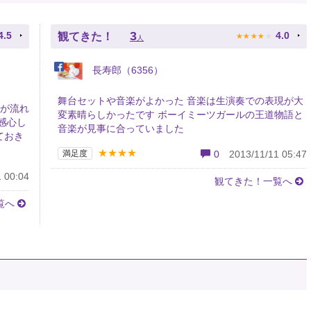
★
★
★
★
★
3
4.5
4.0
観てきた！
人
長寿郎（6356）
舞台セットや音楽がよかった 音楽は生演奏での表現が大
歌が流れ
変素晴らしかったです ボーイミーツガールの王道物語と
感心し
音楽が見事に合っていました
ておき
★★★★
満足度
0
2013/11/11 05:47
 00:04
観てきた！一覧へ
覧へ