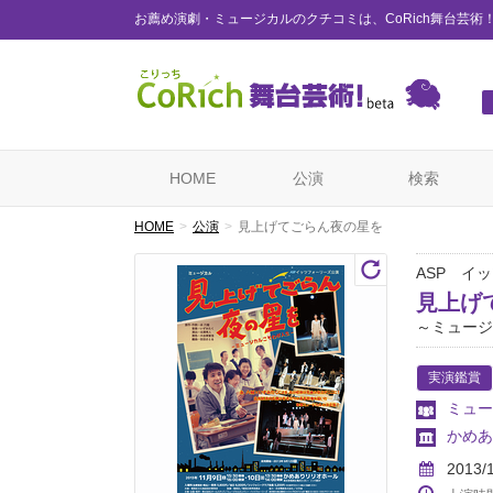
お薦め演劇・ミュージカルのクチコミは、CoRich舞台芸術
HOME
公演
検索
HOME
公演
見上げてごらん夜の星を
ASP イ
見上げ
～ミュージ
実演鑑賞
ミュー
かめあ
2013/