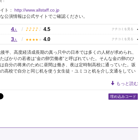
間：
サイト：
http://www.allstaff.co.jp
な公演情報は公式サイトでご確認ください。
4
♪
♪
♪
♪
♪
/
4.5
人
3
★
★
★
★
★
/
4.0
人
代後半、高度経済成長期の真っ只中の日本では多くの人材が求められ、
たばかりの若者は“金の卵労働者”と呼ばれていた。そんな金の卵のひ
は自分の将来のために昼間は働き、夜は定時制高校に通っていた。坂
の高校で自分と同じ机を使う女生徒・ユミコと机を介し文通をしてい
もっと読む
埋め込みコード