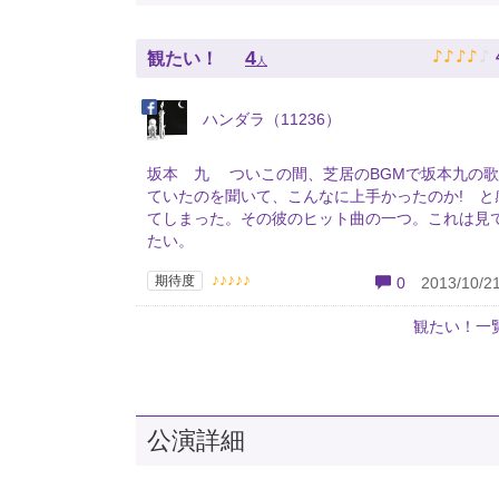
♪
♪
♪
♪
♪
4
観たい！
人
ハンダラ（11236）
坂本 九 ついこの間、芝居のBGMで坂本九の
ていたのを聞いて、こんなに上手かったのか! と
てしまった。その彼のヒット曲の一つ。これは見
たい。
♪♪♪♪♪
期待度
0
2013/10/21
観たい！一
公演詳細