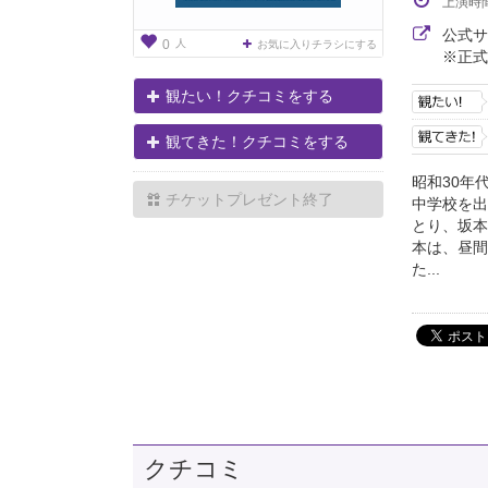
上演時
公式
人
0
お気に入りチラシにする
※正式
観たい！クチコミをする
観てきた！クチコミをする
昭和30年
チケットプレゼント終了
中学校を出
とり、坂本
本は、昼間
た...
クチコミ