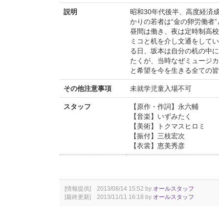
説明
昭和30年代後半、高度経済
かりの若者は“金の卵労働者
昼間は働き、夜は定時制高校
ミコと机を介し文通をしてい
る日、坂本は自分の机の中に
たくが、当時なぜミュージカ
と希望を今を生きる全ての皆
その他注意事項
未就学児童入場不可
スタッフ
【原作・作詞】永六輔
【音楽】いずみたく
【美術】トクマスヒロミ
【振付】三枝宏次
【衣裳】恵美秀彦
[情報提供] 2013/08/14 15:52 by
オールスタッフ
[最終更新] 2013/11/11 16:18 by
オールスタッフ