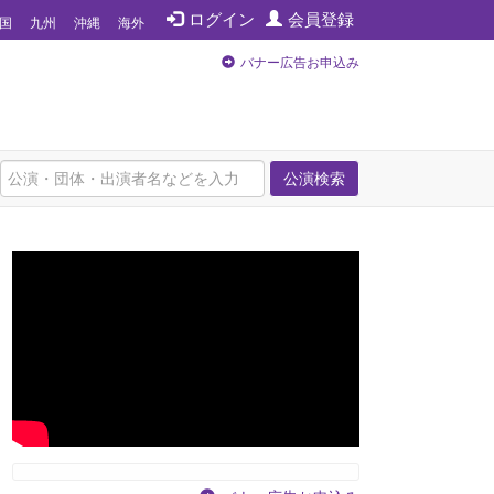
ログイン
会員登録
国
九州
沖縄
海外
バナー広告お申込み
公演検索