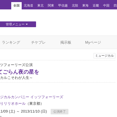
！
全国
北海道
東北
関東
甲信越
北陸
東海
近畿
中国
四
管理メニュー
団体WEBサイト管理
顧客管理
ランキング
チケプレ
掲示板
Myページ
ミュージカル
ッツフォーリーズ公演
てごらん夜の星を
カルこそわが人生～
ジカルカンパニー イッツフォーリーズ
りリリオホール
（東京都）
11/09 (土) ～ 2013/11/10 (日)
公演終了