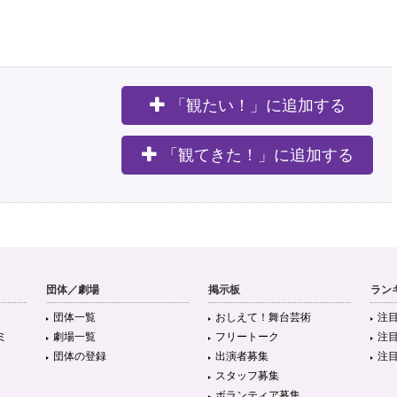
「観たい！」に追加する
。
「観てきた！」に追加する
団体／劇場
掲示板
ラン
団体一覧
おしえて！舞台芸術
注
ミ
劇場一覧
フリートーク
注
団体の登録
出演者募集
注
スタッフ募集
ボランティア募集