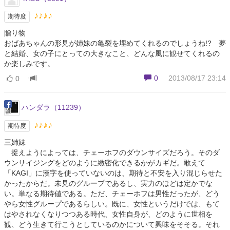
♪♪♪♪
期待度
贈り物
おばあちゃんの形見が姉妹の亀裂を埋めてくれるのでしょうね!? 夢
と結婚、女の子にとっての大きなこと、どんな風に観せてくれるの
か楽しみです。
0
2013/08/17 23:14
0
ハンダラ（11239）
♪♪♪♪
期待度
三姉妹
捉えようによっては、チェーホフのダウンサイズだろう。そのダ
ウンサイジングをどのように緻密化できるかがカギだ。敢えて
「KAGI」に漢字を使っていないのは、期待と不安を入り混じらせた
かったからだ。未見のグループであるし、実力のほどは定かでな
い。単なる期待値である。ただ、チェーホフは男性だったが、どう
やら女性グループであるらしい。既に、女性というだけでは、もて
はやされなくなりつつある時代、女性自身が、どのように世相を
観、どう生きて行こうとしているのかについて興味をそそる。それ