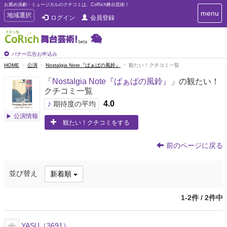
お薦め演劇・ミュージカルのクチコミは、CoRich舞台芸術！
T
menu
T
地域選択
ログイン
会員登録
o
o
g
g
g
g
l
l
バナー広告お申込み
e
e
HOME
公演
Nostalgia Note『ばぁばの風鈴』
観たい！クチコミ一覧
n
n
a
「
Nostalgia Note『ばぁばの風鈴』
」の観たい！
a
v
クチコミ一覧
i
v
g
♪
4.0
i
期待度の平均
a
g
公演情報
t
観たい！クチコミをする
a
i
t
o
n
i
前のページに戻る
o
n
並び替え
新着順
1-2件 / 2件中
YASU（3691）